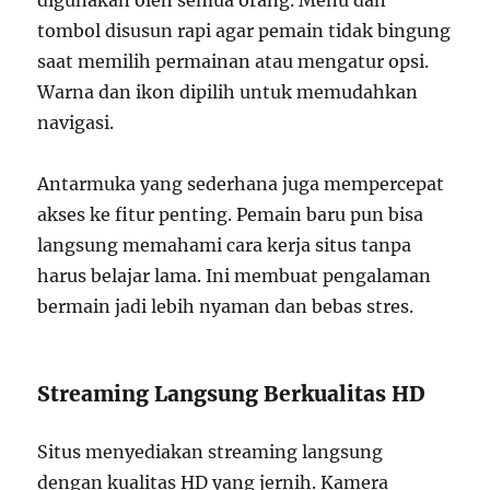
tombol disusun rapi agar pemain tidak bingung
saat memilih permainan atau mengatur opsi.
Warna dan ikon dipilih untuk memudahkan
navigasi.
Antarmuka yang sederhana juga mempercepat
akses ke fitur penting. Pemain baru pun bisa
langsung memahami cara kerja situs tanpa
harus belajar lama. Ini membuat pengalaman
bermain jadi lebih nyaman dan bebas stres.
Streaming Langsung Berkualitas HD
Situs menyediakan streaming langsung
dengan kualitas HD yang jernih. Kamera