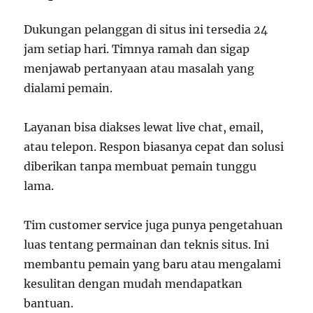
Dukungan pelanggan di situs ini tersedia 24
jam setiap hari. Timnya ramah dan sigap
menjawab pertanyaan atau masalah yang
dialami pemain.
Layanan bisa diakses lewat live chat, email,
atau telepon. Respon biasanya cepat dan solusi
diberikan tanpa membuat pemain tunggu
lama.
Tim customer service juga punya pengetahuan
luas tentang permainan dan teknis situs. Ini
membantu pemain yang baru atau mengalami
kesulitan dengan mudah mendapatkan
bantuan.