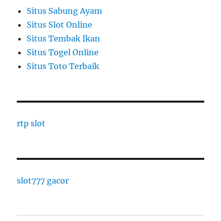
Situs Sabung Ayam
Situs Slot Online
Situs Tembak Ikan
Situs Togel Online
Situs Toto Terbaik
rtp slot
slot777 gacor