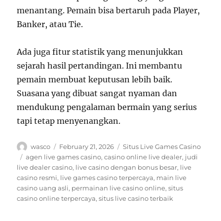
menantang. Pemain bisa bertaruh pada Player,
Banker, atau Tie.
Ada juga fitur statistik yang menunjukkan
sejarah hasil pertandingan. Ini membantu
pemain membuat keputusan lebih baik.
Suasana yang dibuat sangat nyaman dan
mendukung pengalaman bermain yang serius
tapi tetap menyenangkan.
Author
Posted
Categories
wasco
February 21, 2026
Situs Live Games Casino
on
Tags
agen live games casino
,
casino online live dealer
,
judi
live dealer casino
,
live casino dengan bonus besar
,
live
casino resmi
,
live games casino terpercaya
,
main live
casino uang asli
,
permainan live casino online
,
situs
casino online terpercaya
,
situs live casino terbaik