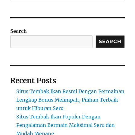
Search
SEARCH
Recent Posts
Situs Tembak Ikan Resmi Dengan Permainan
Lengkap Bonus Melimpah, Pilihan Terbaik
untuk Hiburan Seru
Situs Tembak Ikan Populer Dengan
Pengalaman Bermain Maksimal Seru dan
Mudah Menang