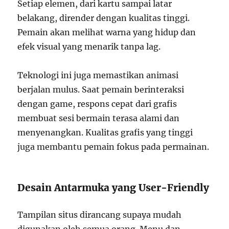
Setiap elemen, dari kartu sampai latar
belakang, dirender dengan kualitas tinggi.
Pemain akan melihat warna yang hidup dan
efek visual yang menarik tanpa lag.
Teknologi ini juga memastikan animasi
berjalan mulus. Saat pemain berinteraksi
dengan game, respons cepat dari grafis
membuat sesi bermain terasa alami dan
menyenangkan. Kualitas grafis yang tinggi
juga membantu pemain fokus pada permainan.
Desain Antarmuka yang User-Friendly
Tampilan situs dirancang supaya mudah
digunakan oleh semua orang. Menu dan