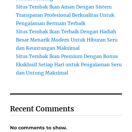
Situs Tembak Ikan Aman Dengan Sistem
Transparan Profesional Berkualitas Untuk
Pengalaman Bermain Terbaik
Situs Tembak Ikan Terbaik Dengan Hadiah
Besar Menarik Modern Untuk Hiburan Seru
dan Keuntungan Maksimal
Situs Tembak Ikan Premium Dengan Bonus
Eksklusif Setiap Hari untuk Pengalaman Seru
dan Untung Maksimal
Recent Comments
No comments to show.