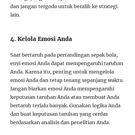
dan jangan tergoda untuk beralih ke strategi
lain.
4. Kelola Emosi Anda
Saat bertaruh pada pertandingan sepak bola,
enyi emosi Anda dapat mempengaruhi taruhan
Anda. Karena itu, penting untuk mengelola
emosi Anda dan tetap tenang sepanjang waktu.
Jangan biarkan emosi Anda mempengaruhi
keputusan taruhan Anda atau membuat Anda
bertaruh terlalu banyak. Gunakan logika Anda
dan buat keputusan taruhan yang cerdas
berdasarkan analisis dan penelitian Anda.