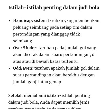
Istilah-istilah penting dalam judi bola
Handicap:
sistem taruhan yang memberikan
peluang seimbang pada setiap tim dalam
pertandingan yang dianggap tidak
seimbang.
Over/Under:
taruhan pada jumlah gol yang
akan dicetak dalam suatu pertandingan, di
atas atau di bawah batas tertentu.
Odd/Even:
taruhan apakah jumlah gol dalam
suatu pertandingan akan berakhir dengan
jumlah ganjil atau genap.
Setelah memahami istilah-istilah penting
dalam judi bola, Anda dapat memilih jenis
taruhan yang ingin Anda pertaruhkan.