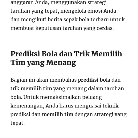
anggaran Anda, menggunakan strategi
taruhan yang tepat, mengelola emosi Anda,
dan mengikuti berita sepak bola terbaru untuk
membuat keputusan taruhan yang cerdas.
Prediksi Bola dan Trik Memilih
Tim yang Menang
Bagian ini akan membahas
prediksi bola
dan
trik
memilih tim
yang menang dalam taruhan
bola. Untuk memaksimalkan peluang
kemenangan, Anda harus menguasai teknik
prediksi dan
memilih tim
dengan strategi yang
tepat.