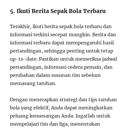
5. Ikuti Berita Sepak Bola Terbaru
Terakhir, ikuti berita sepak bola terbaru dan
informasi terkini secepat mungkin. Berita dan
informasi terbaru dapat mempengaruhi hasil
pertandingan, sehingga penting untuk tetap
up-to-date. Pastikan untuk memeriksa jadwal
pertandingan, informasi cedera pemain, dan
perubahan dalam susunan tim sebelum
memasang taruhan.
Dengan menerapkan strategi dan tips taruhan
bola yang efektif, Anda dapat meningkatkan
peluang kemenangan Anda. Ingatlah untuk
mempelajari tim dan liga, menentukan