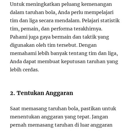
Untuk meningkatkan peluang kemenangan
dalam taruhan bola, Anda perlu mempelajari
tim dan liga secara mendalam. Pelajari statistik
tim, pemain, dan performa terakhirnya.
Pahami juga gaya bermain dan taktik yang
digunakan oleh tim tersebut. Dengan
memahami lebih banyak tentang tim dan liga,
Anda dapat membuat keputusan taruhan yang
lebih cerdas.
2. Tentukan Anggaran
Saat memasang taruhan bola, pastikan untuk
menentukan anggaran yang tepat. Jangan
pernah memasang taruhan di luar anggaran