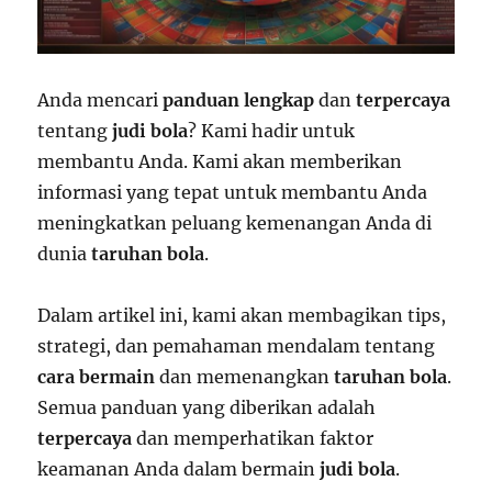
Anda mencari
panduan lengkap
dan
terpercaya
tentang
judi bola
? Kami hadir untuk
membantu Anda. Kami akan memberikan
informasi yang tepat untuk membantu Anda
meningkatkan peluang kemenangan Anda di
dunia
taruhan bola
.
Dalam artikel ini, kami akan membagikan tips,
strategi, dan pemahaman mendalam tentang
cara bermain
dan memenangkan
taruhan bola
.
Semua panduan yang diberikan adalah
terpercaya
dan memperhatikan faktor
keamanan Anda dalam bermain
judi bola
.