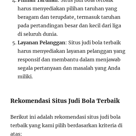
harus menyediakan pilihan taruhan yang
beragam dan terupdate, termasuk taruhan
pada pertandingan besar dan kecil dari liga
di seluruh dunia.
Layanan Pelanggan
: Situs judi bola terbaik
harus menyediakan layanan pelanggan yang
responsif dan membantu dalam menjawab
segala pertanyaan dan masalah yang Anda
miliki.
Rekomendasi Situs Judi Bola Terbaik
Berikut ini adalah rekomendasi situs judi bola
terbaik yang kami pilih berdasarkan kriteria di
atas: