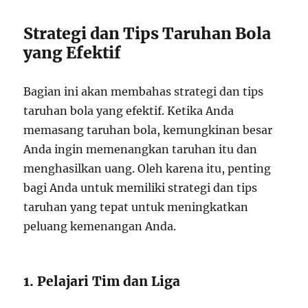
Strategi dan Tips Taruhan Bola
yang Efektif
Bagian ini akan membahas strategi dan tips
taruhan bola yang efektif. Ketika Anda
memasang taruhan bola, kemungkinan besar
Anda ingin memenangkan taruhan itu dan
menghasilkan uang. Oleh karena itu, penting
bagi Anda untuk memiliki strategi dan tips
taruhan yang tepat untuk meningkatkan
peluang kemenangan Anda.
1. Pelajari Tim dan Liga