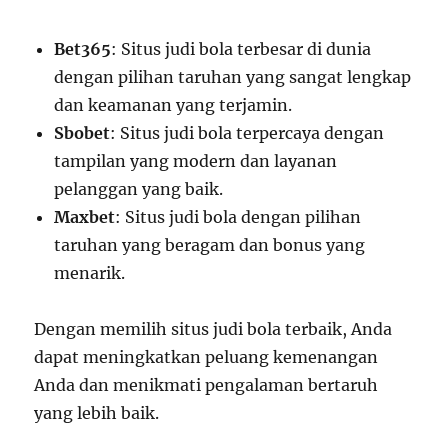
Bet365
: Situs judi bola terbesar di dunia
dengan pilihan taruhan yang sangat lengkap
dan keamanan yang terjamin.
Sbobet
: Situs judi bola terpercaya dengan
tampilan yang modern dan layanan
pelanggan yang baik.
Maxbet
: Situs judi bola dengan pilihan
taruhan yang beragam dan bonus yang
menarik.
Dengan memilih situs judi bola terbaik, Anda
dapat meningkatkan peluang kemenangan
Anda dan menikmati pengalaman bertaruh
yang lebih baik.