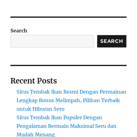
Search
SEARCH
Recent Posts
Situs Tembak Ikan Resmi Dengan Permainan
Lengkap Bonus Melimpah, Pilihan Terbaik
untuk Hiburan Seru
Situs Tembak Ikan Populer Dengan
Pengalaman Bermain Maksimal Seru dan
Mudah Menang