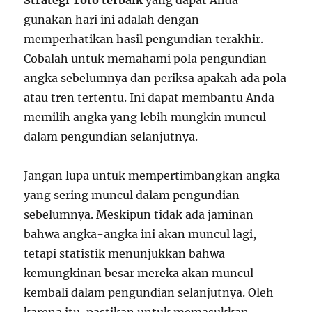
gunakan hari ini adalah dengan
memperhatikan hasil pengundian terakhir.
Cobalah untuk memahami pola pengundian
angka sebelumnya dan periksa apakah ada pola
atau tren tertentu. Ini dapat membantu Anda
memilih angka yang lebih mungkin muncul
dalam pengundian selanjutnya.
Jangan lupa untuk mempertimbangkan angka
yang sering muncul dalam pengundian
sebelumnya. Meskipun tidak ada jaminan
bahwa angka-angka ini akan muncul lagi,
tetapi statistik menunjukkan bahwa
kemungkinan besar mereka akan muncul
kembali dalam pengundian selanjutnya. Oleh
karena itu, pastikan untuk memasukkan