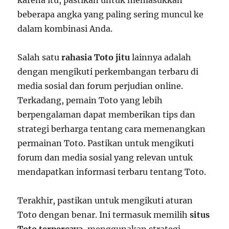
beberapa angka yang paling sering muncul ke
dalam kombinasi Anda.
Salah satu
rahasia Toto jitu
lainnya adalah
dengan mengikuti perkembangan terbaru di
media sosial dan forum perjudian online.
Terkadang, pemain Toto yang lebih
berpengalaman dapat memberikan tips dan
strategi berharga tentang cara memenangkan
permainan Toto. Pastikan untuk mengikuti
forum dan media sosial yang relevan untuk
mendapatkan informasi terbaru tentang Toto.
Terakhir, pastikan untuk mengikuti aturan
Toto dengan benar. Ini termasuk memilih
situs
Toto terpercaya
, menggunakan strategi