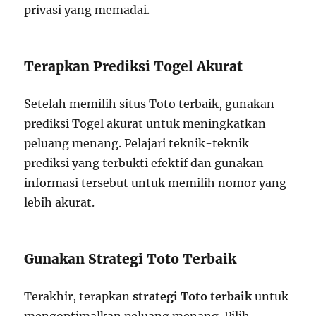
privasi yang memadai.
Terapkan Prediksi Togel Akurat
Setelah memilih situs Toto terbaik, gunakan
prediksi Togel akurat untuk meningkatkan
peluang menang. Pelajari teknik-teknik
prediksi yang terbukti efektif dan gunakan
informasi tersebut untuk memilih nomor yang
lebih akurat.
Gunakan Strategi Toto Terbaik
Terakhir, terapkan
strategi Toto terbaik
untuk
mengoptimalkan peluang menang. Pilih