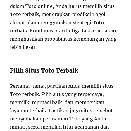
dalam Toto online, Anda harus memilih situs
Toto terbaik, menerapkan prediksi Togel
akurat, dan menggunakan
strategi Toto
terbaik
. Kombinasi dari ketiga faktor ini akan
menghasilkan probabilitas kemenangan yang
lebih besar.
Pilih Situs Toto Terbaik
Pertama-tama, pastikan Anda memilih situs
Toto terbaik. Pilih situs yang terpercaya,
memiliki reputasi baik, dan memberikan
layanan terbaik. Pastikan juga situs tersebut
menyediakan permainan Toto yang Anda
minati, serta memiliki fitur keamanan dan