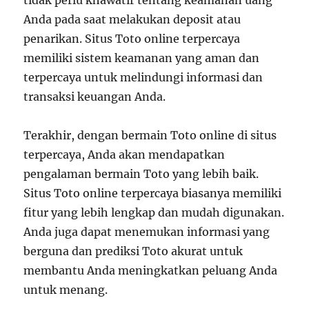
Anda pada saat melakukan deposit atau
penarikan. Situs Toto online terpercaya
memiliki sistem keamanan yang aman dan
terpercaya untuk melindungi informasi dan
transaksi keuangan Anda.
Terakhir, dengan bermain Toto online di situs
terpercaya, Anda akan mendapatkan
pengalaman bermain Toto yang lebih baik.
Situs Toto online terpercaya biasanya memiliki
fitur yang lebih lengkap dan mudah digunakan.
Anda juga dapat menemukan informasi yang
berguna dan prediksi Toto akurat untuk
membantu Anda meningkatkan peluang Anda
untuk menang.