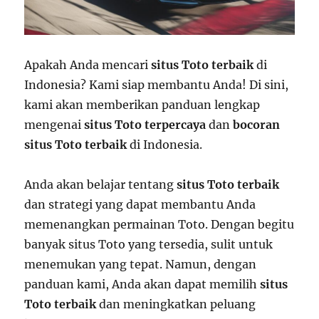
Apakah Anda mencari
situs Toto terbaik
di
Indonesia? Kami siap membantu Anda! Di sini,
kami akan memberikan panduan lengkap
mengenai
situs Toto terpercaya
dan
bocoran
situs Toto terbaik
di Indonesia.
Anda akan belajar tentang
situs Toto terbaik
dan strategi yang dapat membantu Anda
memenangkan permainan Toto. Dengan begitu
banyak situs Toto yang tersedia, sulit untuk
menemukan yang tepat. Namun, dengan
panduan kami, Anda akan dapat memilih
situs
Toto terbaik
dan meningkatkan peluang