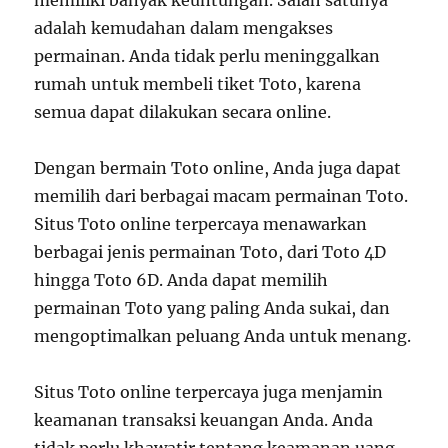
adalah kemudahan dalam mengakses
permainan. Anda tidak perlu meninggalkan
rumah untuk membeli tiket Toto, karena
semua dapat dilakukan secara online.
Dengan bermain Toto online, Anda juga dapat
memilih dari berbagai macam permainan Toto.
Situs Toto online terpercaya menawarkan
berbagai jenis permainan Toto, dari Toto 4D
hingga Toto 6D. Anda dapat memilih
permainan Toto yang paling Anda sukai, dan
mengoptimalkan peluang Anda untuk menang.
Situs Toto online terpercaya juga menjamin
keamanan transaksi keuangan Anda. Anda
tidak perlu khawatir tentang keamanan uang