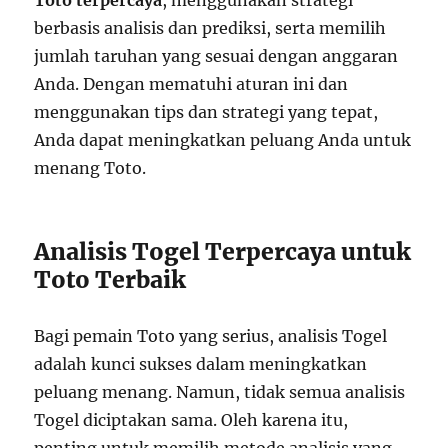
berbasis analisis dan prediksi, serta memilih
jumlah taruhan yang sesuai dengan anggaran
Anda. Dengan mematuhi aturan ini dan
menggunakan tips dan strategi yang tepat,
Anda dapat meningkatkan peluang Anda untuk
menang Toto.
Analisis Togel Terpercaya untuk
Toto Terbaik
Bagi pemain Toto yang serius, analisis Togel
adalah kunci sukses dalam meningkatkan
peluang menang. Namun, tidak semua analisis
Togel diciptakan sama. Oleh karena itu,
penting untuk memilih metode analisis yang