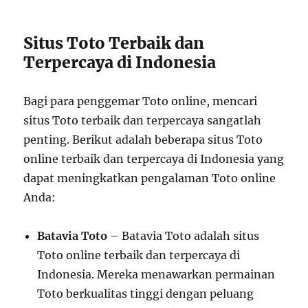
Situs Toto Terbaik dan
Terpercaya di Indonesia
Bagi para penggemar Toto online, mencari
situs Toto terbaik dan terpercaya sangatlah
penting. Berikut adalah beberapa situs Toto
online terbaik dan terpercaya di Indonesia yang
dapat meningkatkan pengalaman Toto online
Anda:
Batavia Toto
– Batavia Toto adalah situs
Toto online terbaik dan terpercaya di
Indonesia. Mereka menawarkan permainan
Toto berkualitas tinggi dengan peluang