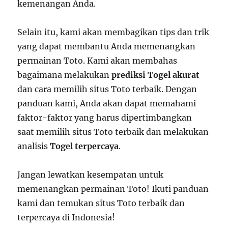
kemenangan Anda.
Selain itu, kami akan membagikan tips dan trik
yang dapat membantu Anda memenangkan
permainan Toto. Kami akan membahas
bagaimana melakukan
prediksi Togel akurat
dan cara memilih situs Toto terbaik. Dengan
panduan kami, Anda akan dapat memahami
faktor-faktor yang harus dipertimbangkan
saat memilih situs Toto terbaik dan melakukan
analisis
Togel terpercaya
.
Jangan lewatkan kesempatan untuk
memenangkan permainan Toto! Ikuti panduan
kami dan temukan situs Toto terbaik dan
terpercaya di Indonesia!