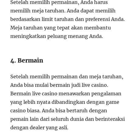
Setelah memilih permainan, Anda harus
memilih meja taruhan. Anda dapat memilih
berdasarkan limit taruhan dan preferensi Anda.
Meja taruhan yang tepat akan membantu
meningkatkan peluang menang Anda.
4. Bermain
Setelah memilih permainan dan meja taruhan,
Anda bisa mulai bermain judi live casino.
Bermain live casino menawarkan pengalaman
yang lebih nyata dibandingkan dengan game
casino biasa. Anda bisa bertaruh dengan
pemain lain dari seluruh dunia dan berinteraksi
dengan dealer yang asli.