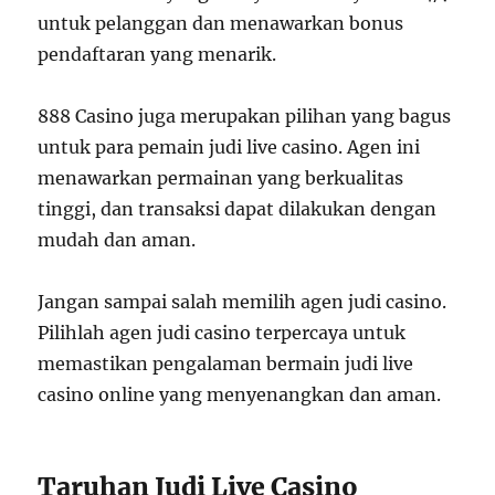
untuk pelanggan dan menawarkan bonus
pendaftaran yang menarik.
888 Casino juga merupakan pilihan yang bagus
untuk para pemain judi live casino. Agen ini
menawarkan permainan yang berkualitas
tinggi, dan transaksi dapat dilakukan dengan
mudah dan aman.
Jangan sampai salah memilih agen judi casino.
Pilihlah agen judi casino terpercaya untuk
memastikan pengalaman bermain judi live
casino online yang menyenangkan dan aman.
Taruhan Judi Live Casino