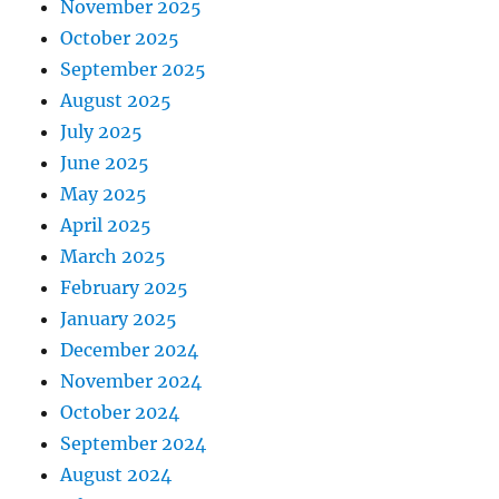
November 2025
October 2025
September 2025
August 2025
July 2025
June 2025
May 2025
April 2025
March 2025
February 2025
January 2025
December 2024
November 2024
October 2024
September 2024
August 2024