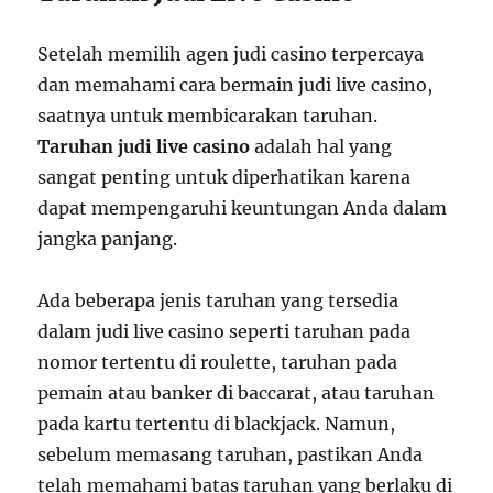
Setelah memilih agen judi casino terpercaya
dan memahami cara bermain judi live casino,
saatnya untuk membicarakan taruhan.
Taruhan judi live casino
adalah hal yang
sangat penting untuk diperhatikan karena
dapat mempengaruhi keuntungan Anda dalam
jangka panjang.
Ada beberapa jenis taruhan yang tersedia
dalam judi live casino seperti taruhan pada
nomor tertentu di roulette, taruhan pada
pemain atau banker di baccarat, atau taruhan
pada kartu tertentu di blackjack. Namun,
sebelum memasang taruhan, pastikan Anda
telah memahami batas taruhan yang berlaku di