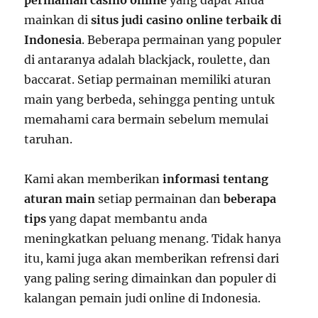
mainkan di
situs judi casino online terbaik di
Indonesia
. Beberapa permainan yang populer
di antaranya adalah blackjack, roulette, dan
baccarat. Setiap permainan memiliki aturan
main yang berbeda, sehingga penting untuk
memahami cara bermain sebelum memulai
taruhan.
Kami akan memberikan
informasi tentang
aturan main
setiap permainan dan
beberapa
tips
yang dapat membantu anda
meningkatkan peluang menang. Tidak hanya
itu, kami juga akan memberikan refrensi dari
yang paling sering dimainkan dan populer di
kalangan pemain judi online di Indonesia.