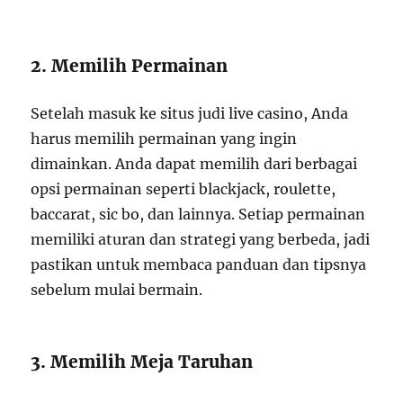
2. Memilih Permainan
Setelah masuk ke situs judi live casino, Anda
harus memilih permainan yang ingin
dimainkan. Anda dapat memilih dari berbagai
opsi permainan seperti blackjack, roulette,
baccarat, sic bo, dan lainnya. Setiap permainan
memiliki aturan dan strategi yang berbeda, jadi
pastikan untuk membaca panduan dan tipsnya
sebelum mulai bermain.
3. Memilih Meja Taruhan