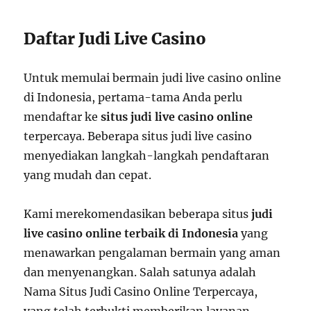
Daftar Judi Live Casino
Untuk memulai bermain judi live casino online
di Indonesia, pertama-tama Anda perlu
mendaftar ke
situs judi live casino online
terpercaya. Beberapa situs judi live casino
menyediakan langkah-langkah pendaftaran
yang mudah dan cepat.
Kami merekomendasikan beberapa situs
judi
live casino online terbaik di Indonesia
yang
menawarkan pengalaman bermain yang aman
dan menyenangkan. Salah satunya adalah
Nama Situs Judi Casino Online Terpercaya,
yang telah terbukti memberikan layanan