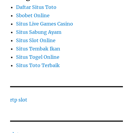
Daftar Situs Toto
Sbobet Online
Situs Live Games Casino
Situs Sabung Ayam
Situs Slot Online
Situs Tembak Ikan
Situs Togel Online
Situs Toto Terbaik
rtp slot