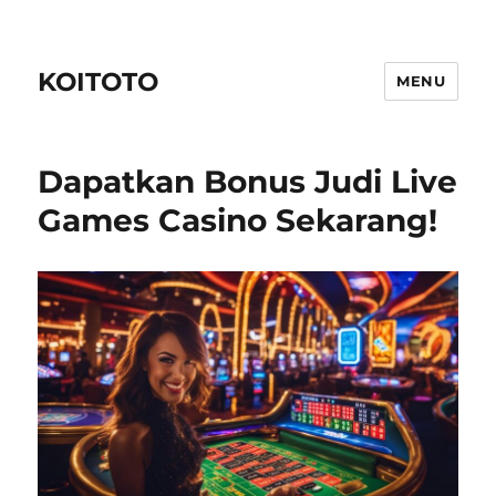
KOITOTO
MENU
Dapatkan Bonus Judi Live
Games Casino Sekarang!