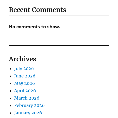
Recent Comments
No comments to show.
Archives
July 2026
June 2026
May 2026
April 2026
March 2026
February 2026
January 2026