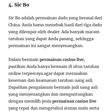
4. Sic Bo
Sic Bo adalah permainan dadu yang berasal dari
China. Anda harus menebak hasil dari tiga dadu
yang dilempar oleh dealer. Ada banyak macam
taruhan yang dapat Anda pasang, sehingga
permainan ini sangat menyenangkan.
Dalam bermain
permainan casino live
,
pastikan Anda hanya bermain di situs taruhan
online terpercaya agar dapat merasakan
keseruan dan keamanan taruhan uang asli.
Dapatkan pengalaman bermain judi uang asli
yang menyenangkan dan menguntungkan
dengan memilih jenis
permainan casino live
yang tepat dan mengetahui aturan main serta