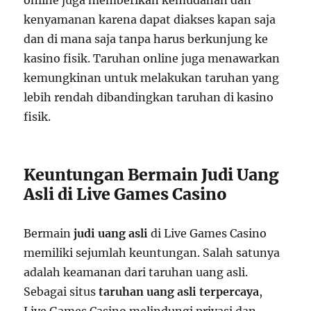
kenyamanan karena dapat diakses kapan saja
dan di mana saja tanpa harus berkunjung ke
kasino fisik. Taruhan online juga menawarkan
kemungkinan untuk melakukan taruhan yang
lebih rendah dibandingkan taruhan di kasino
fisik.
Keuntungan Bermain Judi Uang
Asli di Live Games Casino
Bermain
judi uang asli
di Live Games Casino
memiliki sejumlah keuntungan. Salah satunya
adalah keamanan dari taruhan uang asli.
Sebagai situs
taruhan uang asli terpercaya
,
Live Games Casino melindungi privasi dan