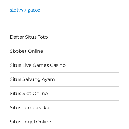
slot777 gacor
Daftar Situs Toto
Sbobet Online
Situs Live Games Casino
Situs Sabung Ayam
Situs Slot Online
Situs Tembak Ikan
Situs Togel Online