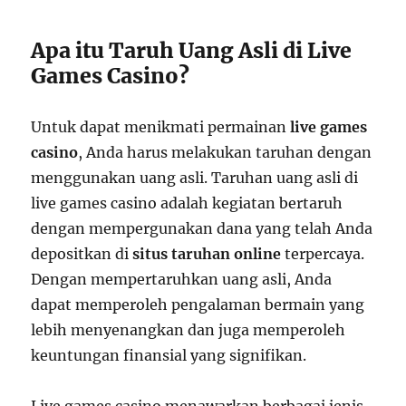
Apa itu Taruh Uang Asli di Live
Games Casino?
Untuk dapat menikmati permainan
live games
casino
, Anda harus melakukan taruhan dengan
menggunakan uang asli. Taruhan uang asli di
live games casino adalah kegiatan bertaruh
dengan mempergunakan dana yang telah Anda
depositkan di
situs taruhan online
terpercaya.
Dengan mempertaruhkan uang asli, Anda
dapat memperoleh pengalaman bermain yang
lebih menyenangkan dan juga memperoleh
keuntungan finansial yang signifikan.
Live games casino menawarkan berbagai jenis