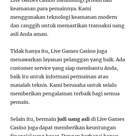
keamanan para pemainnya. Kami
menggunakan teknologi keamanan modern
dan canggih untuk memastikan transaksi uang
asli Anda aman.
Tidak hanya itu, Live Games Casino juga
menawarkan layanan pelanggan yang baik. Ada
customer service yang siap membantu Anda,
baik itu untuk informasi permainan atau
masalah teknis. Kami berusaha untuk selalu
memberikan pengalaman terbaik bagi semua
pemain.
Selain itu, bermain
judi uang asli
di Live Games
Casino juga dapat memberikan keuntungan
finansial yang besar. Dengan berbagai bonus