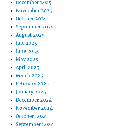
December 2025
November 2025
October 2025
September 2025
August 2025
July 2025
June 2025
May 2025
April 2025
March 2025
February 2025
January 2025
December 2024
November 2024
October 2024
September 2024