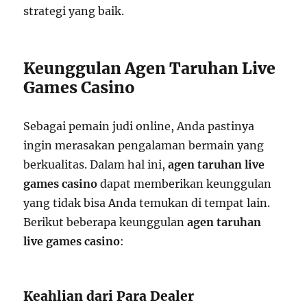
strategi yang baik.
Keunggulan Agen Taruhan Live
Games Casino
Sebagai pemain judi online, Anda pastinya
ingin merasakan pengalaman bermain yang
berkualitas. Dalam hal ini,
agen taruhan live
games casino
dapat memberikan keunggulan
yang tidak bisa Anda temukan di tempat lain.
Berikut beberapa keunggulan
agen taruhan
live games casino
:
Keahlian dari Para Dealer