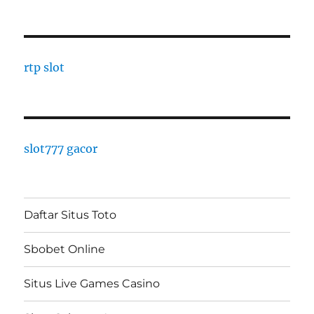
rtp slot
slot777 gacor
Daftar Situs Toto
Sbobet Online
Situs Live Games Casino