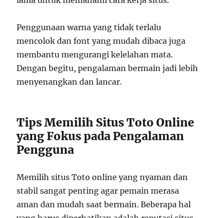
Penggunaan warna yang tidak terlalu
mencolok dan font yang mudah dibaca juga
membantu mengurangi kelelahan mata.
Dengan begitu, pengalaman bermain jadi lebih
menyenangkan dan lancar.
Tips Memilih Situs Toto Online
yang Fokus pada Pengalaman
Pengguna
Memilih situs Toto online yang nyaman dan
stabil sangat penting agar pemain merasa
aman dan mudah saat bermain. Beberapa hal
yang harus diperhatikan adalah reputasi situs,