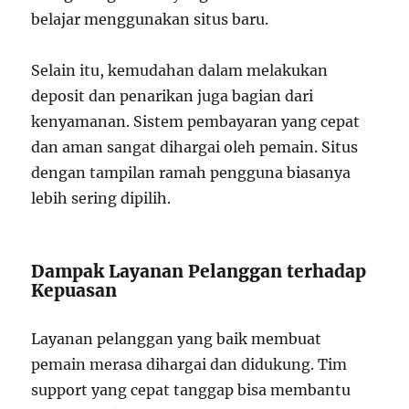
belajar menggunakan situs baru.
Selain itu, kemudahan dalam melakukan
deposit dan penarikan juga bagian dari
kenyamanan. Sistem pembayaran yang cepat
dan aman sangat dihargai oleh pemain. Situs
dengan tampilan ramah pengguna biasanya
lebih sering dipilih.
Dampak Layanan Pelanggan terhadap
Kepuasan
Layanan pelanggan yang baik membuat
pemain merasa dihargai dan didukung. Tim
support yang cepat tanggap bisa membantu