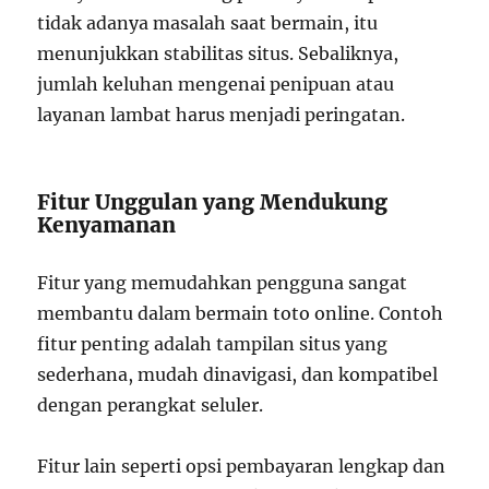
tidak adanya masalah saat bermain, itu
menunjukkan stabilitas situs. Sebaliknya,
jumlah keluhan mengenai penipuan atau
layanan lambat harus menjadi peringatan.
Fitur Unggulan yang Mendukung
Kenyamanan
Fitur yang memudahkan pengguna sangat
membantu dalam bermain toto online. Contoh
fitur penting adalah tampilan situs yang
sederhana, mudah dinavigasi, dan kompatibel
dengan perangkat seluler.
Fitur lain seperti opsi pembayaran lengkap dan