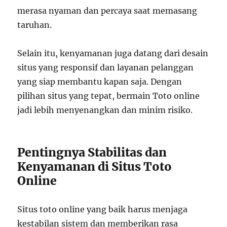
merasa nyaman dan percaya saat memasang
taruhan.
Selain itu, kenyamanan juga datang dari desain
situs yang responsif dan layanan pelanggan
yang siap membantu kapan saja. Dengan
pilihan situs yang tepat, bermain Toto online
jadi lebih menyenangkan dan minim risiko.
Pentingnya Stabilitas dan
Kenyamanan di Situs Toto
Online
Situs toto online yang baik harus menjaga
kestabilan sistem dan memberikan rasa