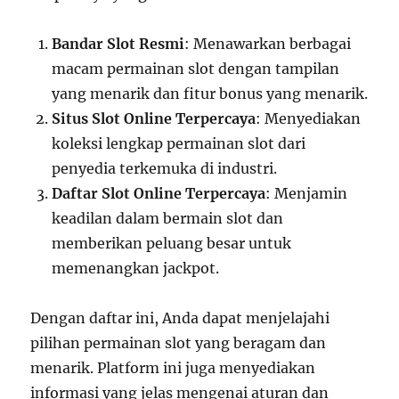
Bandar Slot Resmi
: Menawarkan berbagai
macam permainan slot dengan tampilan
yang menarik dan fitur bonus yang menarik.
Situs Slot Online Terpercaya
: Menyediakan
koleksi lengkap permainan slot dari
penyedia terkemuka di industri.
Daftar Slot Online Terpercaya
: Menjamin
keadilan dalam bermain slot dan
memberikan peluang besar untuk
memenangkan jackpot.
Dengan daftar ini, Anda dapat menjelajahi
pilihan permainan slot yang beragam dan
menarik. Platform ini juga menyediakan
informasi yang jelas mengenai aturan dan