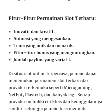
Fitur-Fitur Permainan Slot Terbaru:
Inovatif dan kreatif.
Animasi yang mengesankan.
Tema yang unik dan menarik.
Fitur-fitur bonus yang menguntungkan.
Jumlah payline yang variat
if.
Di situs slot online terpercaya, pemain dapat
menemukan permainan slot terbaru dari
provider terkemuka seperti Microgaming,
NetEnt, Playtech, dan banyak lagi. Setiap
provider memiliki ciri khas dan keunggulannya
sendiri, sehingga pemain bisa memilih