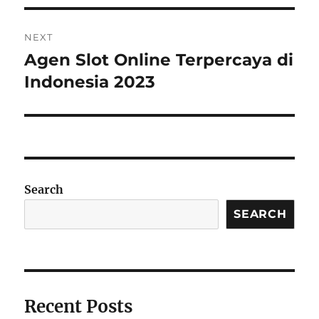
NEXT
Agen Slot Online Terpercaya di
Next
post:
Indonesia 2023
Search
SEARCH
Recent Posts