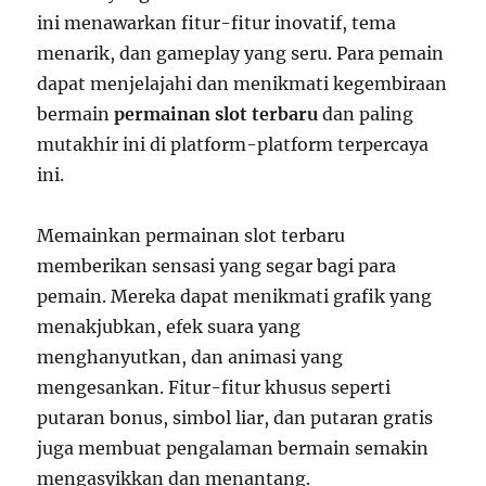
ini menawarkan fitur-fitur inovatif, tema
menarik, dan gameplay yang seru. Para pemain
dapat menjelajahi dan menikmati kegembiraan
bermain
permainan slot terbaru
dan paling
mutakhir ini di platform-platform terpercaya
ini.
Memainkan permainan slot terbaru
memberikan sensasi yang segar bagi para
pemain. Mereka dapat menikmati grafik yang
menakjubkan, efek suara yang
menghanyutkan, dan animasi yang
mengesankan. Fitur-fitur khusus seperti
putaran bonus, simbol liar, dan putaran gratis
juga membuat pengalaman bermain semakin
mengasyikkan dan menantang.