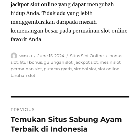
jackpot slot online
yang dapat mengubah
hidup Anda. Tidak ada yang lebih
menggembirakan daripada meraih
kemenangan besar pada permainan slot online
favorit Anda.
Author
Posted
Categories
Tags
wasco
June 15, 2024
Situs Slot Online
bonus
on
slot
,
fitur bonus
,
gulungan slot
,
jackpot slot
,
mesin slot
,
permainan slot
,
putaran gratis
,
simbol slot
,
slot online
,
taruhan slot
Post
PREVIOUS
navigation
Temukan Situs Sabung Ayam
Previous
post:
Terbaik di Indonesia