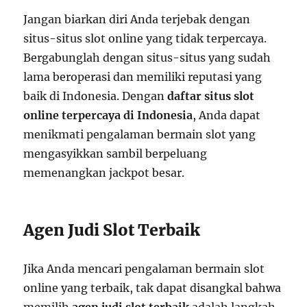
Jangan biarkan diri Anda terjebak dengan
situs-situs slot online yang tidak terpercaya.
Bergabunglah dengan situs-situs yang sudah
lama beroperasi dan memiliki reputasi yang
baik di Indonesia. Dengan
daftar situs slot
online terpercaya di Indonesia
, Anda dapat
menikmati pengalaman bermain slot yang
mengasyikkan sambil berpeluang
memenangkan jackpot besar.
Agen Judi Slot Terbaik
Jika Anda mencari pengalaman bermain slot
online yang terbaik, tak dapat disangkal bahwa
memilih
agen judi slot terbaik
adalah langkah