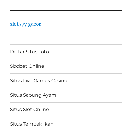
slot777 gacor
Daftar Situs Toto
Sbobet Online
Situs Live Games Casino
Situs Sabung Ayam
Situs Slot Online
Situs Tembak Ikan