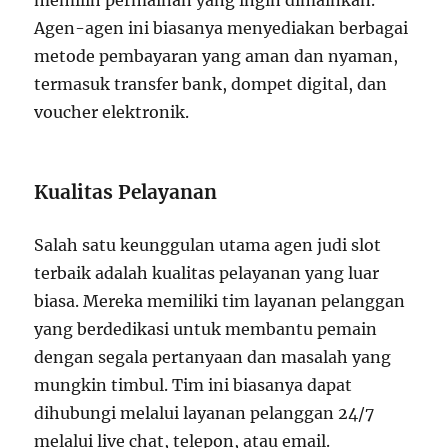
Agen-agen ini biasanya menyediakan berbagai
metode pembayaran yang aman dan nyaman,
termasuk transfer bank, dompet digital, dan
voucher elektronik.
Kualitas Pelayanan
Salah satu keunggulan utama agen judi slot
terbaik adalah kualitas pelayanan yang luar
biasa. Mereka memiliki tim layanan pelanggan
yang berdedikasi untuk membantu pemain
dengan segala pertanyaan dan masalah yang
mungkin timbul. Tim ini biasanya dapat
dihubungi melalui layanan pelanggan 24/7
melalui live chat, telepon, atau email.