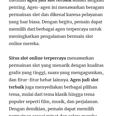
penting. Agen-agen ini menawarkan beragam
permainan slot dan dikenal karena pelayanan
yang luar biasa. Dengan begitu, pemain dapat
memilih dari berbagai agen terpercaya untuk
meningkatkan pengalaman bermain slot
online mereka.
Situs slot online terpercaya
menawarkan
permainan slot yang menarik dengan kualitas
grafis yang tinggi, suara yang mengagumkan,
dan fitur-fitur hebat lainnya.
Agen judi slot
terbaik
juga menyediakan berbagai pilihan
tema, mulai dari tema klasik hingga tema
populer seperti film, musik, dan perjalanan.
Dengan demikian, pemain dapat memilih
permainan sesuai minat dan selera mereka.