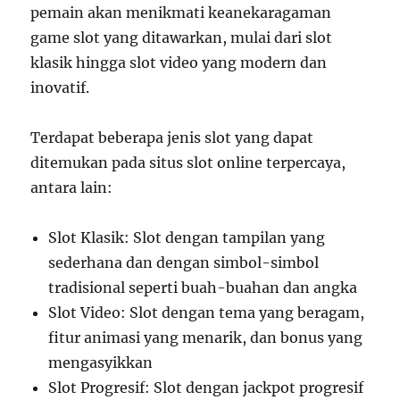
pemain akan menikmati keanekaragaman
game slot yang ditawarkan, mulai dari slot
klasik hingga slot video yang modern dan
inovatif.
Terdapat beberapa jenis slot yang dapat
ditemukan pada situs slot online terpercaya,
antara lain:
Slot Klasik: Slot dengan tampilan yang
sederhana dan dengan simbol-simbol
tradisional seperti buah-buahan dan angka
Slot Video: Slot dengan tema yang beragam,
fitur animasi yang menarik, dan bonus yang
mengasyikkan
Slot Progresif: Slot dengan jackpot progresif