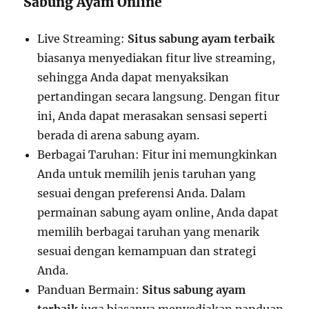
Sabung Ayam Online
Live Streaming:
Situs sabung ayam terbaik
biasanya menyediakan fitur live streaming,
sehingga Anda dapat menyaksikan
pertandingan secara langsung. Dengan fitur
ini, Anda dapat merasakan sensasi seperti
berada di arena sabung ayam.
Berbagai Taruhan: Fitur ini memungkinkan
Anda untuk memilih jenis taruhan yang
sesuai dengan preferensi Anda. Dalam
permainan sabung ayam online, Anda dapat
memilih berbagai taruhan yang menarik
sesuai dengan kemampuan dan strategi
Anda.
Panduan Bermain:
Situs sabung ayam
terbaik
juga biasanya menyediakan panduan