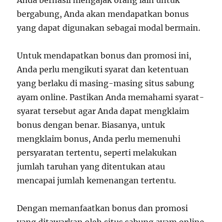
bergabung, Anda akan mendapatkan bonus
yang dapat digunakan sebagai modal bermain.
Untuk mendapatkan bonus dan promosi ini,
Anda perlu mengikuti syarat dan ketentuan
yang berlaku di masing-masing situs sabung
ayam online. Pastikan Anda memahami syarat-
syarat tersebut agar Anda dapat mengklaim
bonus dengan benar. Biasanya, untuk
mengklaim bonus, Anda perlu memenuhi
persyaratan tertentu, seperti melakukan
jumlah taruhan yang ditentukan atau
mencapai jumlah kemenangan tertentu.
Dengan memanfaatkan bonus dan promosi
yang ditawarkan oleh situs sabung ayam online