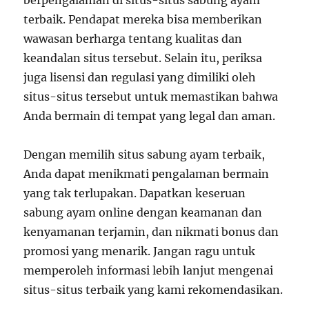
terbaik. Pendapat mereka bisa memberikan
wawasan berharga tentang kualitas dan
keandalan situs tersebut. Selain itu, periksa
juga lisensi dan regulasi yang dimiliki oleh
situs-situs tersebut untuk memastikan bahwa
Anda bermain di tempat yang legal dan aman.
Dengan memilih situs sabung ayam terbaik,
Anda dapat menikmati pengalaman bermain
yang tak terlupakan. Dapatkan keseruan
sabung ayam online dengan keamanan dan
kenyamanan terjamin, dan nikmati bonus dan
promosi yang menarik. Jangan ragu untuk
memperoleh informasi lebih lanjut mengenai
situs-situs terbaik yang kami rekomendasikan.