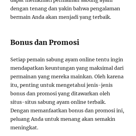
dengan tenang dan yakin bahwa pengalaman
bermain Anda akan menjadi yang terbaik.
Bonus dan Promosi
Setiap pemain sabung ayam online tentu ingin
mendapatkan keuntungan yang maksimal dari
permainan yang mereka mainkan. Oleh karena
itu, penting untuk mengetahui jenis-jenis
bonus dan promosi yang ditawarkan oleh
situs-situs sabung ayam online terbaik.
Dengan memanfaatkan bonus dan promosi ini,
peluang Anda untuk menang akan semakin
meningkat.