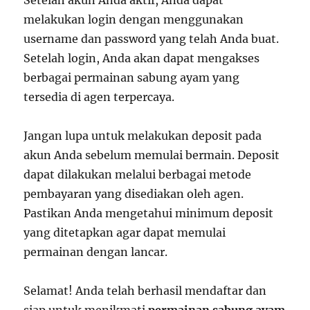
melakukan login dengan menggunakan
username dan password yang telah Anda buat.
Setelah login, Anda akan dapat mengakses
berbagai permainan sabung ayam yang
tersedia di agen terpercaya.
Jangan lupa untuk melakukan deposit pada
akun Anda sebelum memulai bermain. Deposit
dapat dilakukan melalui berbagai metode
pembayaran yang disediakan oleh agen.
Pastikan Anda mengetahui minimum deposit
yang ditetapkan agar dapat memulai
permainan dengan lancar.
Selamat! Anda telah berhasil mendaftar dan
siap untuk menikmati
permainan sabung ayam