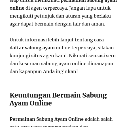
online
di agen terpercaya. Jangan lupa untuk
mengikuti petunjuk dan aturan yang berlaku
agar dapat bermain dengan fair dan aman.
Untuk informasi lebih lanjut tentang
cara
daftar sabung ayam
online terpercaya, silakan
kunjungi situs agen kami. Nikmati sensasi seru
dan keseruan sabung ayam online dimanapun
dan kapanpun Anda inginkan!
Keuntungan Bermain Sabung
Ayam Online
Permainan Sabung Ayam Online
adalah salah
satu cara yang menyenangkan dan