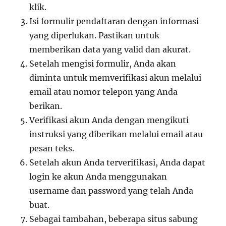
klik.
Isi formulir pendaftaran dengan informasi
yang diperlukan. Pastikan untuk
memberikan data yang valid dan akurat.
Setelah mengisi formulir, Anda akan
diminta untuk memverifikasi akun melalui
email atau nomor telepon yang Anda
berikan.
Verifikasi akun Anda dengan mengikuti
instruksi yang diberikan melalui email atau
pesan teks.
Setelah akun Anda terverifikasi, Anda dapat
login ke akun Anda menggunakan
username dan password yang telah Anda
buat.
Sebagai tambahan, beberapa situs sabung