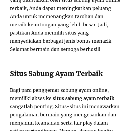
terbaik, Anda dapat meningkatkan peluang
Anda untuk memenangkan taruhan dan
meraih keuntungan yang lebih besar. Jadi,
pastikan Anda memilih situs yang
menyediakan berbagai jenis bonus menarik.
Selamat bermain dan semoga berhasil!
Situs Sabung Ayam Terbaik
Bagi para penggemar sabung ayam online,
memiliki akses ke
situs sabung ayam terbaik
sangatlah penting. Situs-situs ini menawarkan
pengalaman bermain yang mengesankan dan
menjamin keamanan serta fair play dalam
setiap pertandingan. Namun, dengan begitu