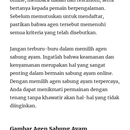
bertanya kepada pemain berpengalaman.
Sebelum memutuskan untuk mendaftar,
pastikan bahwa agen tersebut memenuhi
semua kriteria yang telah disebutkan.
Jangan terburu-buru dalam memilih agen
sabung ayam. Ingatlah bahwa keamanan dan
kenyamanan merupakan hal yang sangat
penting dalam bermain sabung ayam online.
Dengan memilih agen sabung ayam terpercaya,
Anda dapat menikmati permainan dengan
tenang tanpa khawatir akan hal-hal yang tidak
diinginkan.
Gambar Agen Sabung Ayam