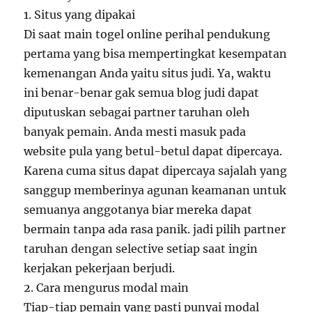
1. Situs yang dipakai
Di saat main togel online perihal pendukung
pertama yang bisa mempertingkat kesempatan
kemenangan Anda yaitu situs judi. Ya, waktu
ini benar-benar gak semua blog judi dapat
diputuskan sebagai partner taruhan oleh
banyak pemain. Anda mesti masuk pada
website pula yang betul-betul dapat dipercaya.
Karena cuma situs dapat dipercaya sajalah yang
sanggup memberinya agunan keamanan untuk
semuanya anggotanya biar mereka dapat
bermain tanpa ada rasa panik. jadi pilih partner
taruhan dengan selective setiap saat ingin
kerjakan pekerjaan berjudi.
2. Cara mengurus modal main
Tiap-tiap pemain yang pasti punyai modal