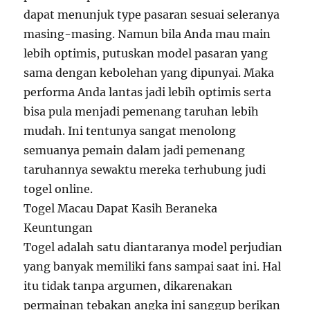
dapat menunjuk type pasaran sesuai seleranya
masing-masing. Namun bila Anda mau main
lebih optimis, putuskan model pasaran yang
sama dengan kebolehan yang dipunyai. Maka
performa Anda lantas jadi lebih optimis serta
bisa pula menjadi pemenang taruhan lebih
mudah. Ini tentunya sangat menolong
semuanya pemain dalam jadi pemenang
taruhannya sewaktu mereka terhubung judi
togel online.
Togel Macau Dapat Kasih Beraneka
Keuntungan
Togel adalah satu diantaranya model perjudian
yang banyak memiliki fans sampai saat ini. Hal
itu tidak tanpa argumen, dikarenakan
permainan tebakan angka ini sanggup berikan