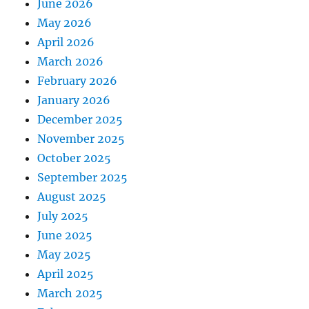
June 2026
May 2026
April 2026
March 2026
February 2026
January 2026
December 2025
November 2025
October 2025
September 2025
August 2025
July 2025
June 2025
May 2025
April 2025
March 2025