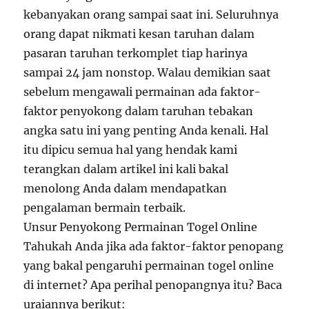
kebanyakan orang sampai saat ini. Seluruhnya
orang dapat nikmati kesan taruhan dalam
pasaran taruhan terkomplet tiap harinya
sampai 24 jam nonstop. Walau demikian saat
sebelum mengawali permainan ada faktor-
faktor penyokong dalam taruhan tebakan
angka satu ini yang penting Anda kenali. Hal
itu dipicu semua hal yang hendak kami
terangkan dalam artikel ini kali bakal
menolong Anda dalam mendapatkan
pengalaman bermain terbaik.
Unsur Penyokong Permainan Togel Online
Tahukah Anda jika ada faktor-faktor penopang
yang bakal pengaruhi permainan togel online
di internet? Apa perihal penopangnya itu? Baca
uraiannya berikut: