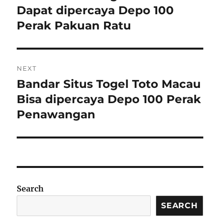
post:
Dapat dipercaya Depo 100
Perak Pakuan Ratu
NEXT
Bandar Situs Togel Toto Macau
Next
post:
Bisa dipercaya Depo 100 Perak
Penawangan
Search
SEARCH