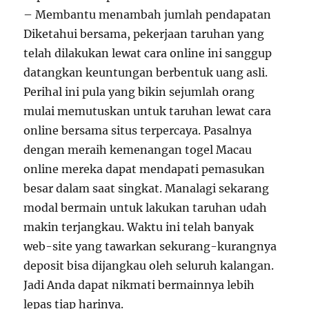
– Membantu menambah jumlah pendapatan
Diketahui bersama, pekerjaan taruhan yang
telah dilakukan lewat cara online ini sanggup
datangkan keuntungan berbentuk uang asli.
Perihal ini pula yang bikin sejumlah orang
mulai memutuskan untuk taruhan lewat cara
online bersama situs terpercaya. Pasalnya
dengan meraih kemenangan togel Macau
online mereka dapat mendapati pemasukan
besar dalam saat singkat. Manalagi sekarang
modal bermain untuk lakukan taruhan udah
makin terjangkau. Waktu ini telah banyak
web-site yang tawarkan sekurang-kurangnya
deposit bisa dijangkau oleh seluruh kalangan.
Jadi Anda dapat nikmati bermainnya lebih
lepas tiap harinya.