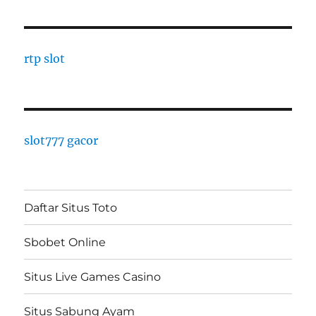
rtp slot
slot777 gacor
Daftar Situs Toto
Sbobet Online
Situs Live Games Casino
Situs Sabung Ayam