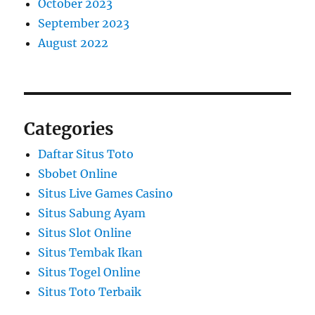
October 2023
September 2023
August 2022
Categories
Daftar Situs Toto
Sbobet Online
Situs Live Games Casino
Situs Sabung Ayam
Situs Slot Online
Situs Tembak Ikan
Situs Togel Online
Situs Toto Terbaik