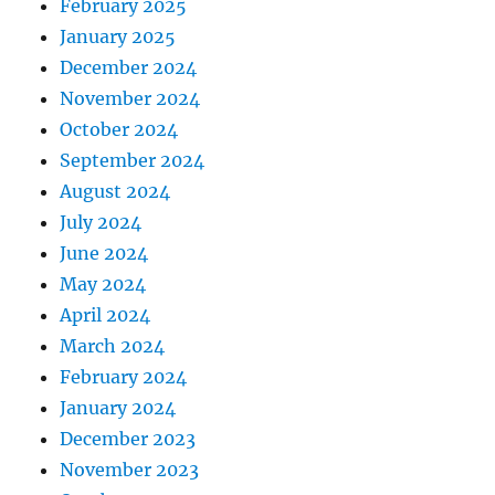
February 2025
January 2025
December 2024
November 2024
October 2024
September 2024
August 2024
July 2024
June 2024
May 2024
April 2024
March 2024
February 2024
January 2024
December 2023
November 2023