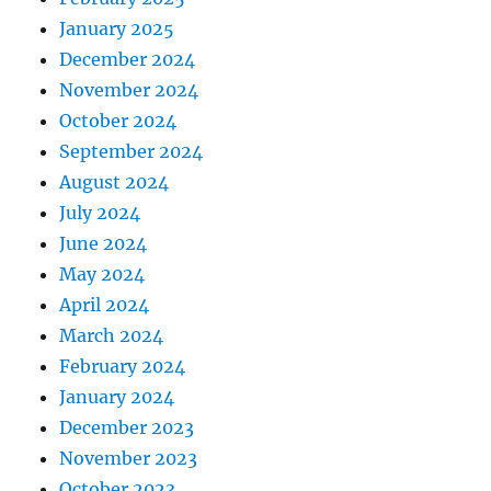
January 2025
December 2024
November 2024
October 2024
September 2024
August 2024
July 2024
June 2024
May 2024
April 2024
March 2024
February 2024
January 2024
December 2023
November 2023
October 2023