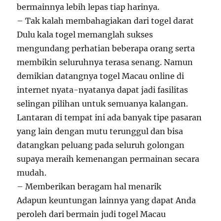
bermainnya lebih lepas tiap harinya.
– Tak kalah membahagiakan dari togel darat
Dulu kala togel memanglah sukses
mengundang perhatian beberapa orang serta
membikin seluruhnya terasa senang. Namun
demikian datangnya togel Macau online di
internet nyata-nyatanya dapat jadi fasilitas
selingan pilihan untuk semuanya kalangan.
Lantaran di tempat ini ada banyak tipe pasaran
yang lain dengan mutu terunggul dan bisa
datangkan peluang pada seluruh golongan
supaya meraih kemenangan permainan secara
mudah.
– Memberikan beragam hal menarik
Adapun keuntungan lainnya yang dapat Anda
peroleh dari bermain judi togel Macau