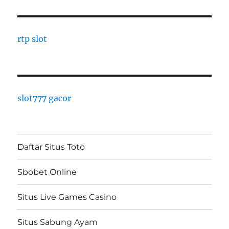
rtp slot
slot777 gacor
Daftar Situs Toto
Sbobet Online
Situs Live Games Casino
Situs Sabung Ayam