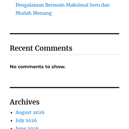
Pengalaman Bermain Maksimal Seru dan
Mudah Menang
Recent Comments
No comments to show.
Archives
August 2026
July 2026
June 2026