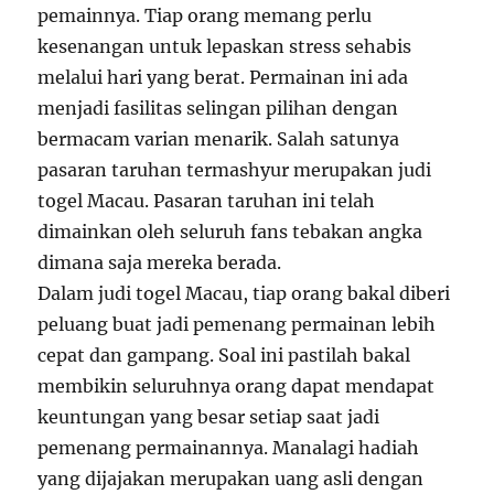
pemainnya. Tiap orang memang perlu
kesenangan untuk lepaskan stress sehabis
melalui hari yang berat. Permainan ini ada
menjadi fasilitas selingan pilihan dengan
bermacam varian menarik. Salah satunya
pasaran taruhan termashyur merupakan judi
togel Macau. Pasaran taruhan ini telah
dimainkan oleh seluruh fans tebakan angka
dimana saja mereka berada.
Dalam judi togel Macau, tiap orang bakal diberi
peluang buat jadi pemenang permainan lebih
cepat dan gampang. Soal ini pastilah bakal
membikin seluruhnya orang dapat mendapat
keuntungan yang besar setiap saat jadi
pemenang permainannya. Manalagi hadiah
yang dijajakan merupakan uang asli dengan