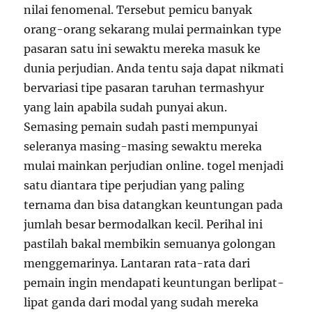
nilai fenomenal. Tersebut pemicu banyak
orang-orang sekarang mulai permainkan type
pasaran satu ini sewaktu mereka masuk ke
dunia perjudian. Anda tentu saja dapat nikmati
bervariasi tipe pasaran taruhan termashyur
yang lain apabila sudah punyai akun.
Semasing pemain sudah pasti mempunyai
seleranya masing-masing sewaktu mereka
mulai mainkan perjudian online. togel menjadi
satu diantara tipe perjudian yang paling
ternama dan bisa datangkan keuntungan pada
jumlah besar bermodalkan kecil. Perihal ini
pastilah bakal membikin semuanya golongan
menggemarinya. Lantaran rata-rata dari
pemain ingin mendapati keuntungan berlipat-
lipat ganda dari modal yang sudah mereka