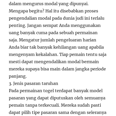
dalam mengurus modal yang dipunyai.
Mengapa begitu? Hal itu disebabkan proses
pengendalian modal pada dunia judi ini terlalu
penting. Jangan sempat Anda menggunakan
uang banyak cuma pada sebuah permainan
saja. Mengatur jumlah pengeluaran harian
Anda biar tak banyak kehilangan uang apabila
mengenyam kekalahan. Tiap pemain tentu saja
mesti dapat mengendalikan modal bermain
mereka supaya bisa main dalam jangka periode
panjang.
3. Jenis pasaran taruhan
Pada permainan togel terdapat banyak model
pasaran yang dapat diputuskan oleh semuanya
pemain tanpa terkecuali. Mereka sudah pasti
dapat pilih tipe pasaran sama dengan seleranya