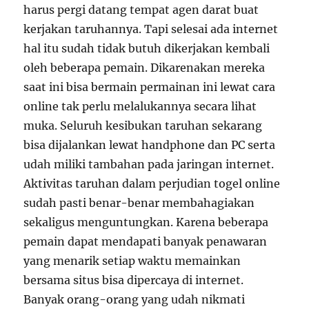
harus pergi datang tempat agen darat buat
kerjakan taruhannya. Tapi selesai ada internet
hal itu sudah tidak butuh dikerjakan kembali
oleh beberapa pemain. Dikarenakan mereka
saat ini bisa bermain permainan ini lewat cara
online tak perlu melalukannya secara lihat
muka. Seluruh kesibukan taruhan sekarang
bisa dijalankan lewat handphone dan PC serta
udah miliki tambahan pada jaringan internet.
Aktivitas taruhan dalam perjudian togel online
sudah pasti benar-benar membahagiakan
sekaligus menguntungkan. Karena beberapa
pemain dapat mendapati banyak penawaran
yang menarik setiap waktu memainkan
bersama situs bisa dipercaya di internet.
Banyak orang-orang yang udah nikmati