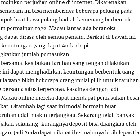
mainkan perjudian online di internet. Dikarenakan
semacam ini bisa memberinya beberapa peluang pada
ompok buat bawa pulang hadiah kemenang berbentuk
alam permainan togel Macau lantas ada beraneka
 dapat dirasa oleh semua pemain. Berikut di bawah ini
keuntungan yang dapat Anda cicipi:
gkatkan jumlah pemasukan
 bersama, kesibukan taruhan yang tengah dilakukan
ne ini dapat menghadirkan keuntungan berbentuk uang
i pula yang bikin beberapa orang mulai pilih untuk taruhan
e bersama situs terpercaya. Pasalnya dengan jadi
 Macau online mereka dapat mendapat pemasukan besa
kat. Ditambah lagi saat ini modal bermain buat
ruhan udah makin terjangkau. Sekarang telah banyak
jakan sekurang-kurangnya deposit bisa dijangkau oleh
ngan. Jadi Anda dapat nikmati bermainnya lebih lepas ti