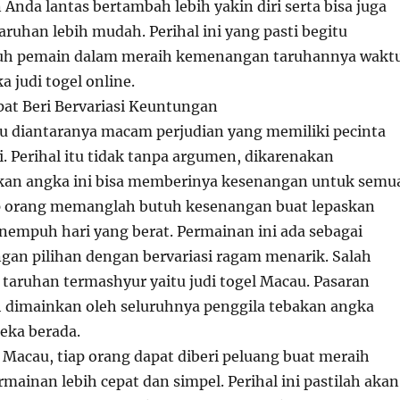
n Anda lantas bertambah lebih yakin diri serta bisa juga
ruhan lebih mudah. Perihal ini yang pasti begitu
uh pemain dalam meraih kemenangan taruhannya wakt
judi togel online.
at Beri Bervariasi Keuntungan
tu diantaranya macam perjudian yang memiliki pecinta
. Perihal itu tidak tanpa argumen, dikarenakan
kan angka ini bisa memberinya kesenangan untuk semu
p orang memanglah butuh kesenangan buat lepaskan
enempuh hari yang berat. Permainan ini ada sebagai
ngan pilihan dengan bervariasi ragam menarik. Salah
 taruhan termashyur yaitu judi togel Macau. Pasaran
h dimainkan oleh seluruhnya penggila tebakan angka
eka berada.
 Macau, tiap orang dapat diberi peluang buat meraih
ainan lebih cepat dan simpel. Perihal ini pastilah akan