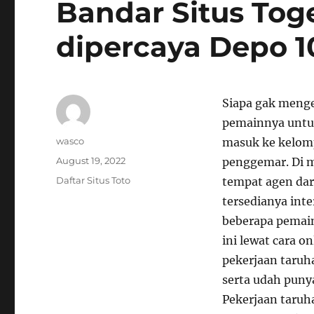
Bandar Situs Tog
dipercaya Depo 1
Siapa gak menge
pemainnya untuk
Author
wasco
masuk ke kelomp
Posted
August 19, 2022
penggemar. Di m
on
Categories
Daftar Situs Toto
tempat agen dar
tersedianya inte
beberapa pemain
ini lewat cara 
pekerjaan taruh
serta udah punya
Pekerjaan taruh