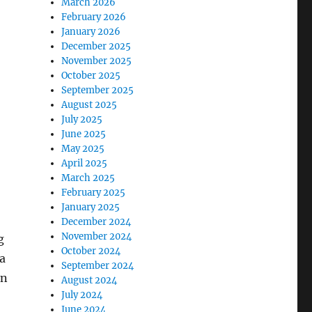
March 2026
February 2026
January 2026
December 2025
November 2025
October 2025
September 2025
August 2025
July 2025
June 2025
May 2025
April 2025
March 2025
February 2025
January 2025
December 2024
November 2024
g
October 2024
a
September 2024
an
August 2024
July 2024
June 2024