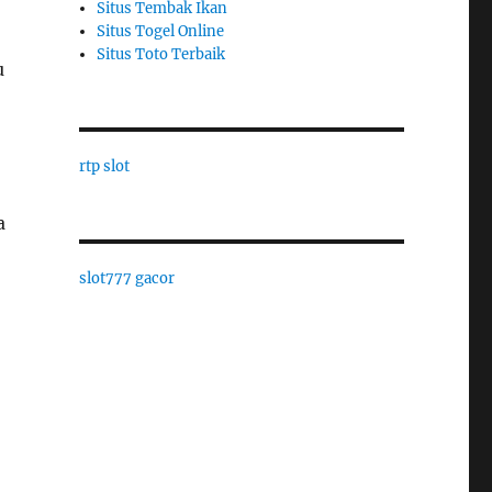
Situs Tembak Ikan
Situs Togel Online
Situs Toto Terbaik
u
rtp slot
a
slot777 gacor