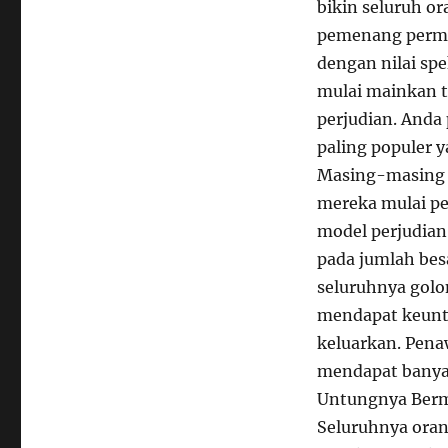
bikin seluruh o
pemenang permai
dengan nilai sp
mulai mainkan t
perjudian. Anda
paling populer 
Masing-masing 
mereka mulai per
model perjudian
pada jumlah bes
seluruhnya gol
mendapat keuntu
keluarkan. Pena
mendapat banyak
Untungnya Berm
Seluruhnya ora