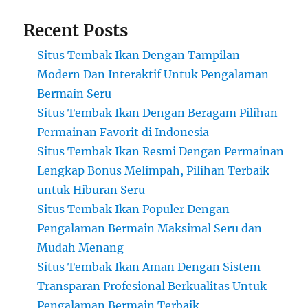
Recent Posts
Situs Tembak Ikan Dengan Tampilan
Modern Dan Interaktif Untuk Pengalaman
Bermain Seru
Situs Tembak Ikan Dengan Beragam Pilihan
Permainan Favorit di Indonesia
Situs Tembak Ikan Resmi Dengan Permainan
Lengkap Bonus Melimpah, Pilihan Terbaik
untuk Hiburan Seru
Situs Tembak Ikan Populer Dengan
Pengalaman Bermain Maksimal Seru dan
Mudah Menang
Situs Tembak Ikan Aman Dengan Sistem
Transparan Profesional Berkualitas Untuk
Pengalaman Bermain Terbaik