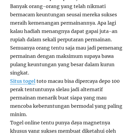
Banyak orang-orang yang telah nikmati
bermacam keuntungan seusai mereka sukses
meraih kemenangan permainannya. Apa lagi
kalau hadiah menangnya dapat gapai juta-an
rupiah dalam sekali perputaran permainan.
Semuanya orang tentu saja mau jadi pemenang
permainan dengan maksimum supaya bawa
pulang keuntungan yang besar dalam kurun
singkat.
Situs togel
toto macau bisa dipercaya depo 100
perak tentuntunya slelau jadi alternatif
permainan menarik buat siapa yang mau
mencoba keberuntungan bermodal yang paling
minim.
Togel online tentu punya daya magnetnya
khusus yang sukses membuat diketahui oleh