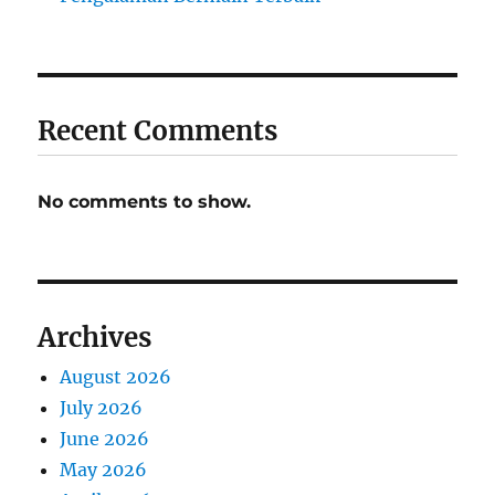
Recent Comments
No comments to show.
Archives
August 2026
July 2026
June 2026
May 2026