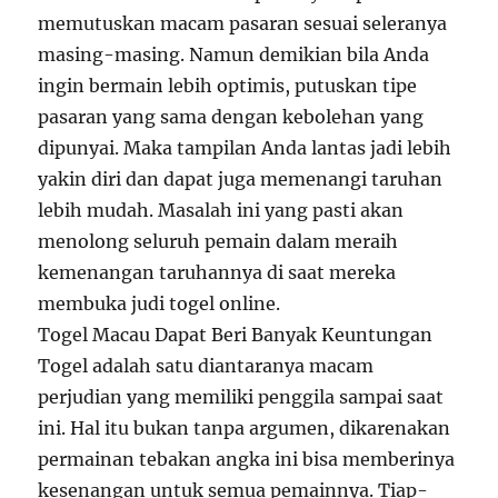
memutuskan macam pasaran sesuai seleranya
masing-masing. Namun demikian bila Anda
ingin bermain lebih optimis, putuskan tipe
pasaran yang sama dengan kebolehan yang
dipunyai. Maka tampilan Anda lantas jadi lebih
yakin diri dan dapat juga memenangi taruhan
lebih mudah. Masalah ini yang pasti akan
menolong seluruh pemain dalam meraih
kemenangan taruhannya di saat mereka
membuka judi togel online.
Togel Macau Dapat Beri Banyak Keuntungan
Togel adalah satu diantaranya macam
perjudian yang memiliki penggila sampai saat
ini. Hal itu bukan tanpa argumen, dikarenakan
permainan tebakan angka ini bisa memberinya
kesenangan untuk semua pemainnya. Tiap-