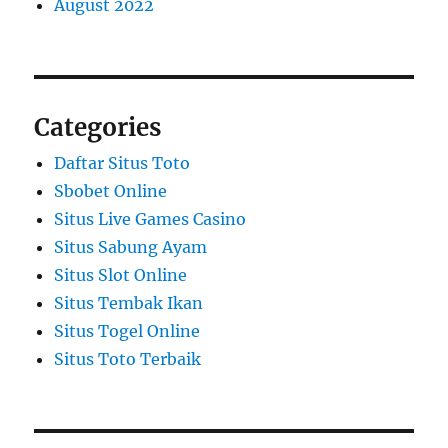
August 2022
Categories
Daftar Situs Toto
Sbobet Online
Situs Live Games Casino
Situs Sabung Ayam
Situs Slot Online
Situs Tembak Ikan
Situs Togel Online
Situs Toto Terbaik