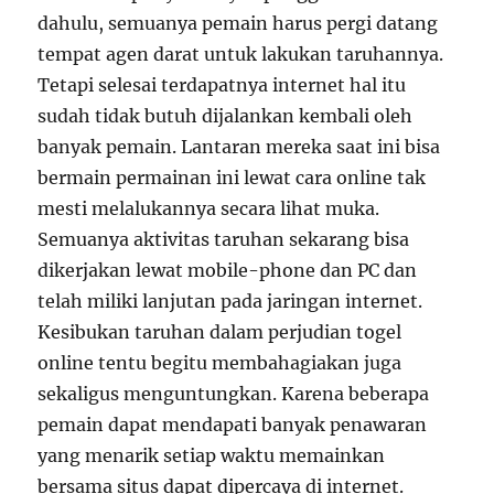
dahulu, semuanya pemain harus pergi datang
tempat agen darat untuk lakukan taruhannya.
Tetapi selesai terdapatnya internet hal itu
sudah tidak butuh dijalankan kembali oleh
banyak pemain. Lantaran mereka saat ini bisa
bermain permainan ini lewat cara online tak
mesti melalukannya secara lihat muka.
Semuanya aktivitas taruhan sekarang bisa
dikerjakan lewat mobile-phone dan PC dan
telah miliki lanjutan pada jaringan internet.
Kesibukan taruhan dalam perjudian togel
online tentu begitu membahagiakan juga
sekaligus menguntungkan. Karena beberapa
pemain dapat mendapati banyak penawaran
yang menarik setiap waktu memainkan
bersama situs dapat dipercaya di internet.