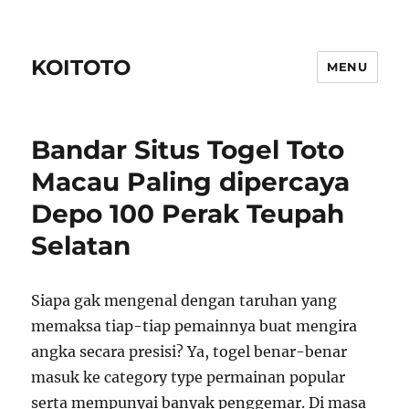
KOITOTO
MENU
Bandar Situs Togel Toto
Macau Paling dipercaya
Depo 100 Perak Teupah
Selatan
Siapa gak mengenal dengan taruhan yang
memaksa tiap-tiap pemainnya buat mengira
angka secara presisi? Ya, togel benar-benar
masuk ke category type permainan popular
serta mempunyai banyak penggemar. Di masa