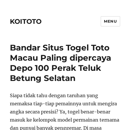
KOITOTO
MENU
Bandar Situs Togel Toto
Macau Paling dipercaya
Depo 100 Perak Teluk
Betung Selatan
Siapa tidak tahu dengan taruhan yang
memaksa tiap-tiap pemainnya untuk mengira
angka secara presisi? Ya, togel benar-benar
masuk ke kelompok model permainan ternama
dan punyai banyak penggemar. Di masa