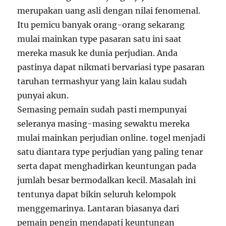
merupakan uang asli dengan nilai fenomenal.
Itu pemicu banyak orang-orang sekarang
mulai mainkan type pasaran satu ini saat
mereka masuk ke dunia perjudian. Anda
pastinya dapat nikmati bervariasi type pasaran
taruhan termashyur yang lain kalau sudah
punyai akun.
Semasing pemain sudah pasti mempunyai
seleranya masing-masing sewaktu mereka
mulai mainkan perjudian online. togel menjadi
satu diantara type perjudian yang paling tenar
serta dapat menghadirkan keuntungan pada
jumlah besar bermodalkan kecil. Masalah ini
tentunya dapat bikin seluruh kelompok
menggemarinya. Lantaran biasanya dari
pemain pengin mendapati keuntungan