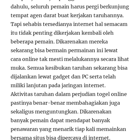
dahulu, seluruh pemain harus pergi berkunjung
tempat agen darat buat kerjakan taruhannya.
Tapi sehabis tersedianya internet hal semacam
itu tidak penting dikerjakan kembali oleh
beberapa pemain. Dikarenakan mereka
sekarang bisa bermain permainan ini lewat
cara online tak mesti melalukannya secara lihat
muka. Semua kesibukan taruhan sekarang bisa
dijalankan lewat gadget dan PC serta telah
miliki lanjutan pada jaringan internet.
Aktivitas taruhan dalam perjudian togel online
pastinya benar-benar membahagiakan juga
sekaligus menguntungkan. Dikarenakan
banyak pemain dapat mendapat banyak
penawaran yang menarik tiap kali memainkan
bersama situs bisa dipercaya di internet.