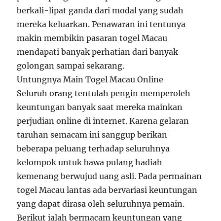
berkali-lipat ganda dari modal yang sudah
mereka keluarkan. Penawaran ini tentunya
makin membikin pasaran togel Macau
mendapati banyak perhatian dari banyak
golongan sampai sekarang.
Untungnya Main Togel Macau Online
Seluruh orang tentulah pengin memperoleh
keuntungan banyak saat mereka mainkan
perjudian online di internet. Karena gelaran
taruhan semacam ini sanggup berikan
beberapa peluang terhadap seluruhnya
kelompok untuk bawa pulang hadiah
kemenang berwujud uang asli. Pada permainan
togel Macau lantas ada bervariasi keuntungan
yang dapat dirasa oleh seluruhnya pemain.
Berikut ialah bermacam keuntungan yang