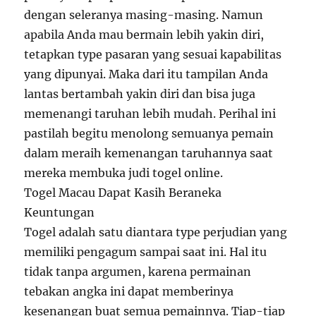
dengan seleranya masing-masing. Namun
apabila Anda mau bermain lebih yakin diri,
tetapkan type pasaran yang sesuai kapabilitas
yang dipunyai. Maka dari itu tampilan Anda
lantas bertambah yakin diri dan bisa juga
memenangi taruhan lebih mudah. Perihal ini
pastilah begitu menolong semuanya pemain
dalam meraih kemenangan taruhannya saat
mereka membuka judi togel online.
Togel Macau Dapat Kasih Beraneka
Keuntungan
Togel adalah satu diantara type perjudian yang
memiliki pengagum sampai saat ini. Hal itu
tidak tanpa argumen, karena permainan
tebakan angka ini dapat memberinya
kesenangan buat semua pemainnya. Tiap-tiap