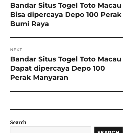
navigation
Bandar Situs Togel Toto Macau
Previous
post:
Bisa dipercaya Depo 100 Perak
Bumi Raya
NEXT
Bandar Situs Togel Toto Macau
Next
post:
Dapat dipercaya Depo 100
Perak Manyaran
Search
SEARCH