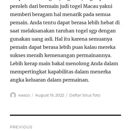
peroleh dari bermain judi togel Macau yakni
memberi beragam hal menarik pada semua
pemain. Anda tentu dapat berasa lebih hebat di
saat melaksanakan taruhan togel sgp dengan
gunakan uang asli. Hal itu karena semuanya
pemain dapat berasa lebih puas kalau mereka
sukses meraih kemenangan permainannya.
Lebih kerap main bakal menolong Anda dalam
mempertingkat kapabilitas dalam menerka
angka keluaran dalam permainan.
Author
Posted
Categories
wasco
August 19, 2022
Daftar Situs Toto
on
Post
PREVIOUS