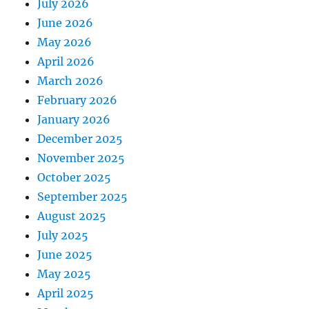
July 2026
June 2026
May 2026
April 2026
March 2026
February 2026
January 2026
December 2025
November 2025
October 2025
September 2025
August 2025
July 2025
June 2025
May 2025
April 2025