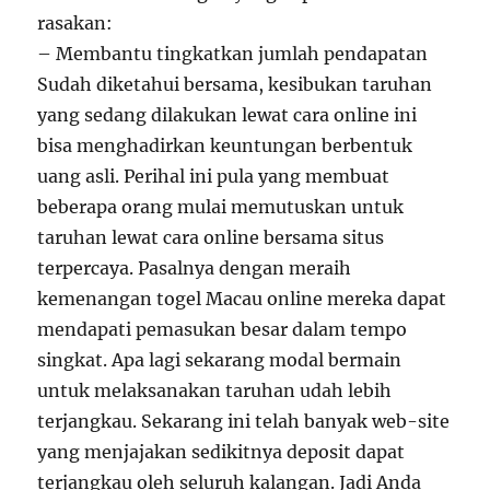
rasakan:
– Membantu tingkatkan jumlah pendapatan
Sudah diketahui bersama, kesibukan taruhan
yang sedang dilakukan lewat cara online ini
bisa menghadirkan keuntungan berbentuk
uang asli. Perihal ini pula yang membuat
beberapa orang mulai memutuskan untuk
taruhan lewat cara online bersama situs
terpercaya. Pasalnya dengan meraih
kemenangan togel Macau online mereka dapat
mendapati pemasukan besar dalam tempo
singkat. Apa lagi sekarang modal bermain
untuk melaksanakan taruhan udah lebih
terjangkau. Sekarang ini telah banyak web-site
yang menjajakan sedikitnya deposit dapat
terjangkau oleh seluruh kalangan. Jadi Anda