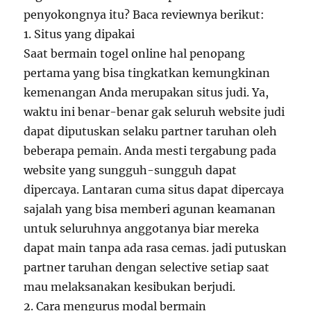
penyokongnya itu? Baca reviewnya berikut:
1. Situs yang dipakai
Saat bermain togel online hal penopang
pertama yang bisa tingkatkan kemungkinan
kemenangan Anda merupakan situs judi. Ya,
waktu ini benar-benar gak seluruh website judi
dapat diputuskan selaku partner taruhan oleh
beberapa pemain. Anda mesti tergabung pada
website yang sungguh-sungguh dapat
dipercaya. Lantaran cuma situs dapat dipercaya
sajalah yang bisa memberi agunan keamanan
untuk seluruhnya anggotanya biar mereka
dapat main tanpa ada rasa cemas. jadi putuskan
partner taruhan dengan selective setiap saat
mau melaksanakan kesibukan berjudi.
2. Cara mengurus modal bermain