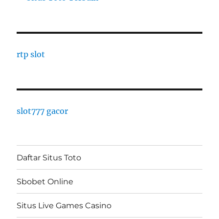
rtp slot
slot777 gacor
Daftar Situs Toto
Sbobet Online
Situs Live Games Casino