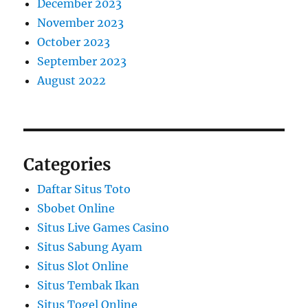
December 2023
November 2023
October 2023
September 2023
August 2022
Categories
Daftar Situs Toto
Sbobet Online
Situs Live Games Casino
Situs Sabung Ayam
Situs Slot Online
Situs Tembak Ikan
Situs Togel Online