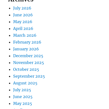
July 2026
June 2026
May 2026
April 2026
March 2026
February 2026
January 2026
December 2025
November 2025
October 2025
September 2025
August 2025
July 2025
June 2025
May 2025