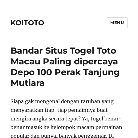
KOITOTO
MENU
Bandar Situs Togel Toto
Macau Paling dipercaya
Depo 100 Perak Tanjung
Mutiara
Siapa gak mengenal dengan taruhan yang
menyaratkan tiap-tiap pemainnya buat
mengira angka secara tepat? Ya, togel benar-
benar masuk ke kelompok macam permainan
popular dan punyai banyak penggemar. Di