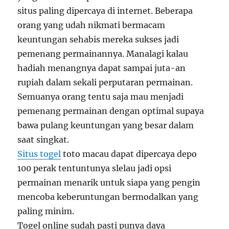
situs paling dipercaya di internet. Beberapa
orang yang udah nikmati bermacam
keuntungan sehabis mereka sukses jadi
pemenang permainannya. Manalagi kalau
hadiah menangnya dapat sampai juta-an
rupiah dalam sekali perputaran permainan.
Semuanya orang tentu saja mau menjadi
pemenang permainan dengan optimal supaya
bawa pulang keuntungan yang besar dalam
saat singkat.
Situs togel
toto macau dapat dipercaya depo
100 perak tentuntunya slelau jadi opsi
permainan menarik untuk siapa yang pengin
mencoba keberuntungan bermodalkan yang
paling minim.
Togel online sudah pasti punya daya