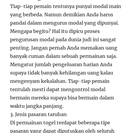
Tiap-tiap pemain tentunya punyai modal main
yang berbeda. Namun demikian Anda harus
pandai dalam mengurus modal yang dipunyai.
Mengapa begitu? Hal itu dipicu proses
pengurusan modal pada dunia judi ini sangat
penting. Jangan pernah Anda memakan uang
banyak cuman dalam sebuah permainan saja.
Mengatur jumlah pengeluaran harian Anda
supaya tidak banyak kehilangan uang kalau
mengenyam kekalahan. Tiap-tiap pemain
tentulah mesti dapat mengontrol modal
bermain mereka supaya bisa bermain dalam
waktu jangka panjang.
3. Jenis pasaran taruhan
Di permainan togel terdapat beberapa tipe
pasaran yang dapat diputuskan oleh seluruh