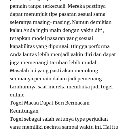
pemain tanpa terkecuali. Mereka pastinya
dapat menunjuk tipe pasaran sesuai sama
seleranya masing-masing. Namun demikian
kalau Anda ingin main dengan yakin diri,
tetapkan model pasaran yang sesuai
kapabilitas yang dipunyai. Hingga performa
Anda lantas lebih menjadi yakin diri dan dapat
juga memenangi taruhan lebih mudah.
Masalah ini yang pasti akan menolong
semuanya pemain dalam jadi pemenang
taruhannya saat mereka membuka judi togel
online.
Togel Macau Dapat Beri Bermacam
Keuntungan
Togel sebagai salah satunya type perjudian
yang memiliki pecinta sampai waktu ini. Hal itu