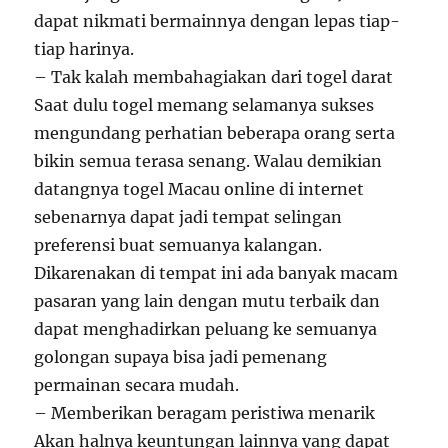
dapat nikmati bermainnya dengan lepas tiap-
tiap harinya.
– Tak kalah membahagiakan dari togel darat
Saat dulu togel memang selamanya sukses
mengundang perhatian beberapa orang serta
bikin semua terasa senang. Walau demikian
datangnya togel Macau online di internet
sebenarnya dapat jadi tempat selingan
preferensi buat semuanya kalangan.
Dikarenakan di tempat ini ada banyak macam
pasaran yang lain dengan mutu terbaik dan
dapat menghadirkan peluang ke semuanya
golongan supaya bisa jadi pemenang
permainan secara mudah.
– Memberikan beragam peristiwa menarik
Akan halnya keuntungan lainnya yang dapat