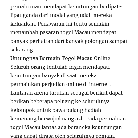
pemain mau mendapat keuntungan berlipat-
lipat ganda dari modal yang udah mereka
keluarkan. Penawaran ini tentu semakin
menambah pasaran togel Macau mendapat
banyak perhatian dari banyak golongan sampai
sekarang.
Untungnya Bermain Togel Macau Online
Seluruh orang tentulah ingin mendapati
keuntungan banyak di saat mereka
permainkan perjudian online di internet.
Lantaran arena taruhan sebagai berikut dapat
berikan beberapa peluang ke seluruhnya
kelompok untuk bawa pulang hadiah
kemenang berwujud uang asli. Pada permainan
togel Macau lantas ada beraneka keuntungan
yang dapat dirasa oleh seluruhnya pemain.