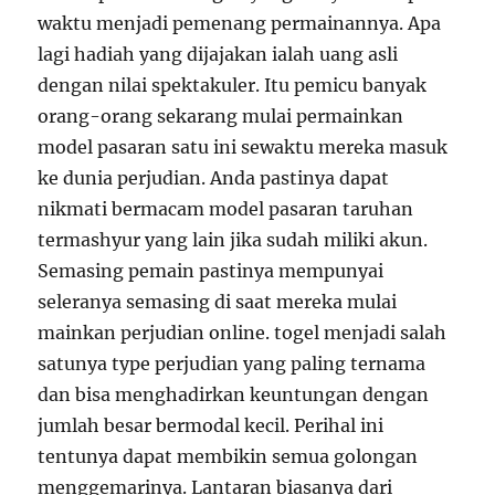
waktu menjadi pemenang permainannya. Apa
lagi hadiah yang dijajakan ialah uang asli
dengan nilai spektakuler. Itu pemicu banyak
orang-orang sekarang mulai permainkan
model pasaran satu ini sewaktu mereka masuk
ke dunia perjudian. Anda pastinya dapat
nikmati bermacam model pasaran taruhan
termashyur yang lain jika sudah miliki akun.
Semasing pemain pastinya mempunyai
seleranya semasing di saat mereka mulai
mainkan perjudian online. togel menjadi salah
satunya type perjudian yang paling ternama
dan bisa menghadirkan keuntungan dengan
jumlah besar bermodal kecil. Perihal ini
tentunya dapat membikin semua golongan
menggemarinya. Lantaran biasanya dari