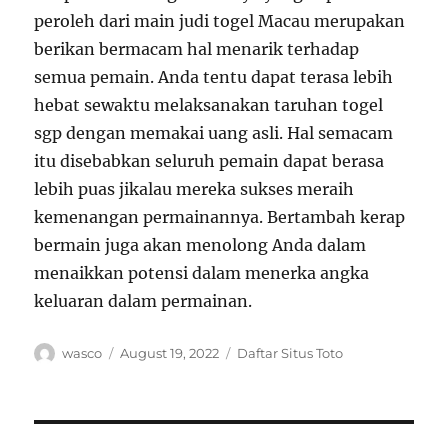
peroleh dari main judi togel Macau merupakan
berikan bermacam hal menarik terhadap
semua pemain. Anda tentu dapat terasa lebih
hebat sewaktu melaksanakan taruhan togel
sgp dengan memakai uang asli. Hal semacam
itu disebabkan seluruh pemain dapat berasa
lebih puas jikalau mereka sukses meraih
kemenangan permainannya. Bertambah kerap
bermain juga akan menolong Anda dalam
menaikkan potensi dalam menerka angka
keluaran dalam permainan.
Author
Posted
Categories
wasco
August 19, 2022
Daftar Situs Toto
on
Post