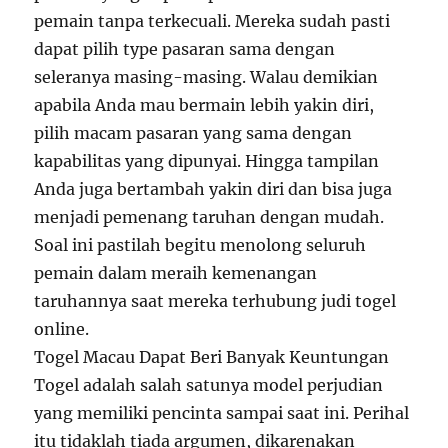
pemain tanpa terkecuali. Mereka sudah pasti
dapat pilih type pasaran sama dengan
seleranya masing-masing. Walau demikian
apabila Anda mau bermain lebih yakin diri,
pilih macam pasaran yang sama dengan
kapabilitas yang dipunyai. Hingga tampilan
Anda juga bertambah yakin diri dan bisa juga
menjadi pemenang taruhan dengan mudah.
Soal ini pastilah begitu menolong seluruh
pemain dalam meraih kemenangan
taruhannya saat mereka terhubung judi togel
online.
Togel Macau Dapat Beri Banyak Keuntungan
Togel adalah salah satunya model perjudian
yang memiliki pencinta sampai saat ini. Perihal
itu tidaklah tiada argumen, dikarenakan