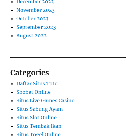
December 2023
November 2023
October 2023
September 2023
August 2022
Categories
Daftar Situs Toto
Sbobet Online
Situs Live Games Casino
Situs Sabung Ayam
Situs Slot Online
Situs Tembak Ikan
Situs Togel Online