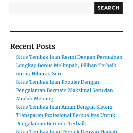
SEARCH
Recent Posts
Situs Tembak Ikan Resmi Dengan Permainan
Lengkap Bonus Melimpah, Pilihan Terbaik
untuk Hiburan Seru
Situs Tembak Ikan Populer Dengan
Pengalaman Bermain Maksimal Seru dan
Mudah Menang
Situs Tembak Ikan Aman Dengan Sistem
Transparan Profesional Berkualitas Untuk
Pengalaman Bermain Terbaik
Situs Tembak Ikan Terbaik Dengan Hadiah