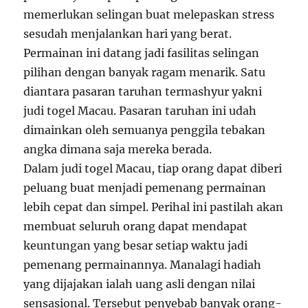
memerlukan selingan buat melepaskan stress
sesudah menjalankan hari yang berat.
Permainan ini datang jadi fasilitas selingan
pilihan dengan banyak ragam menarik. Satu
diantara pasaran taruhan termashyur yakni
judi togel Macau. Pasaran taruhan ini udah
dimainkan oleh semuanya penggila tebakan
angka dimana saja mereka berada.
Dalam judi togel Macau, tiap orang dapat diberi
peluang buat menjadi pemenang permainan
lebih cepat dan simpel. Perihal ini pastilah akan
membuat seluruh orang dapat mendapat
keuntungan yang besar setiap waktu jadi
pemenang permainannya. Manalagi hadiah
yang dijajakan ialah uang asli dengan nilai
sensasional. Tersebut penyebab banyak orang-