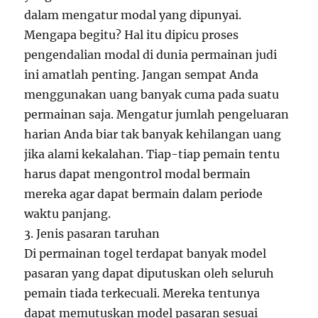
dalam mengatur modal yang dipunyai.
Mengapa begitu? Hal itu dipicu proses
pengendalian modal di dunia permainan judi
ini amatlah penting. Jangan sempat Anda
menggunakan uang banyak cuma pada suatu
permainan saja. Mengatur jumlah pengeluaran
harian Anda biar tak banyak kehilangan uang
jika alami kekalahan. Tiap-tiap pemain tentu
harus dapat mengontrol modal bermain
mereka agar dapat bermain dalam periode
waktu panjang.
3. Jenis pasaran taruhan
Di permainan togel terdapat banyak model
pasaran yang dapat diputuskan oleh seluruh
pemain tiada terkecuali. Mereka tentunya
dapat memutuskan model pasaran sesuai