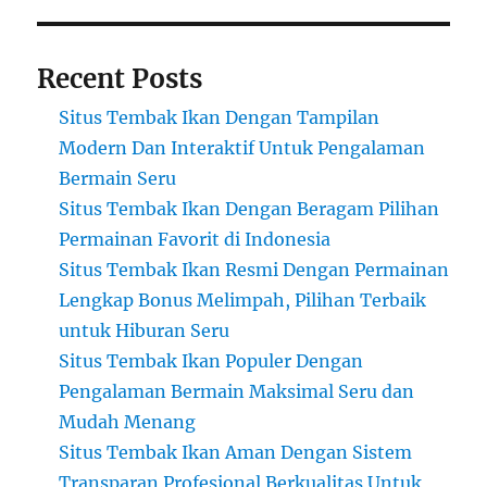
Recent Posts
Situs Tembak Ikan Dengan Tampilan
Modern Dan Interaktif Untuk Pengalaman
Bermain Seru
Situs Tembak Ikan Dengan Beragam Pilihan
Permainan Favorit di Indonesia
Situs Tembak Ikan Resmi Dengan Permainan
Lengkap Bonus Melimpah, Pilihan Terbaik
untuk Hiburan Seru
Situs Tembak Ikan Populer Dengan
Pengalaman Bermain Maksimal Seru dan
Mudah Menang
Situs Tembak Ikan Aman Dengan Sistem
Transparan Profesional Berkualitas Untuk