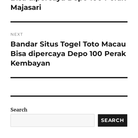
Majasari
NEXT
Bandar Situs Togel Toto Macau
Next
post:
Bisa dipercaya Depo 100 Perak
Kembayan
Search
SEARCH