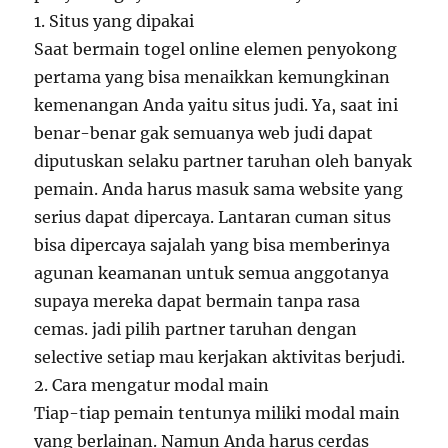
1. Situs yang dipakai
Saat bermain togel online elemen penyokong
pertama yang bisa menaikkan kemungkinan
kemenangan Anda yaitu situs judi. Ya, saat ini
benar-benar gak semuanya web judi dapat
diputuskan selaku partner taruhan oleh banyak
pemain. Anda harus masuk sama website yang
serius dapat dipercaya. Lantaran cuman situs
bisa dipercaya sajalah yang bisa memberinya
agunan keamanan untuk semua anggotanya
supaya mereka dapat bermain tanpa rasa
cemas. jadi pilih partner taruhan dengan
selective setiap mau kerjakan aktivitas berjudi.
2. Cara mengatur modal main
Tiap-tiap pemain tentunya miliki modal main
yang berlainan. Namun Anda harus cerdas