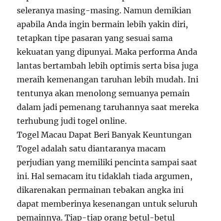
seleranya masing-masing. Namun demikian
apabila Anda ingin bermain lebih yakin diri,
tetapkan tipe pasaran yang sesuai sama
kekuatan yang dipunyai. Maka performa Anda
lantas bertambah lebih optimis serta bisa juga
meraih kemenangan taruhan lebih mudah. Ini
tentunya akan menolong semuanya pemain
dalam jadi pemenang taruhannya saat mereka
terhubung judi togel online.
Togel Macau Dapat Beri Banyak Keuntungan
Togel adalah satu diantaranya macam
perjudian yang memiliki pencinta sampai saat
ini. Hal semacam itu tidaklah tiada argumen,
dikarenakan permainan tebakan angka ini
dapat memberinya kesenangan untuk seluruh
pemainnya. Tiap-tiap orang betul-betul