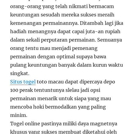
orang-orang yang telah nikmati bermacam
keuntungan sesudah mereka sukses meraih
kemenangan permainannya. Ditambah lagi jika
hadiah menangnya dapat capai juta-an rupiah
dalam sekali perputaran permainan. Semuanya
orang tentu mau menjadi pemenang
permainan dengan optimal supaya bawa
pulang keuntungan banyak dalam kurun waktu
singkat.
Situs togel
toto macau dapat dipercaya depo
100 perak tentuntunya slelau jadi opsi
permainan menarik untuk siapa yang mau
mencoba hoki bermodalkan yang paling
minim.
Togel online pastinya miliki daya magnetnya
khusus yang sukses membuat diketahui oleh