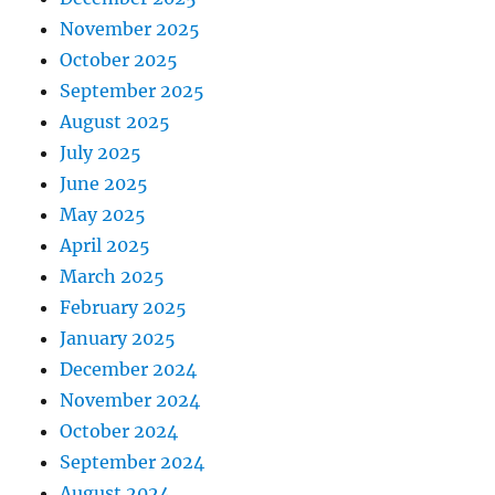
November 2025
October 2025
September 2025
August 2025
July 2025
June 2025
May 2025
April 2025
March 2025
February 2025
January 2025
December 2024
November 2024
October 2024
September 2024
August 2024