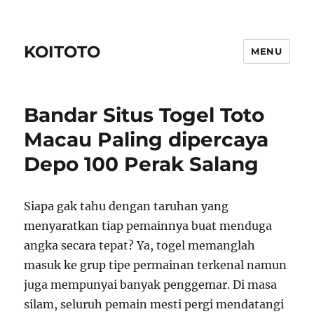
KOITOTO
MENU
Bandar Situs Togel Toto
Macau Paling dipercaya
Depo 100 Perak Salang
Siapa gak tahu dengan taruhan yang
menyaratkan tiap pemainnya buat menduga
angka secara tepat? Ya, togel memanglah
masuk ke grup tipe permainan terkenal namun
juga mempunyai banyak penggemar. Di masa
silam, seluruh pemain mesti pergi mendatangi