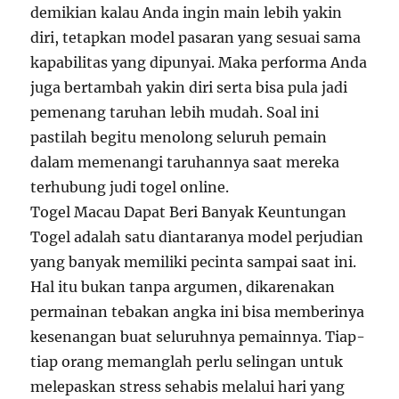
demikian kalau Anda ingin main lebih yakin
diri, tetapkan model pasaran yang sesuai sama
kapabilitas yang dipunyai. Maka performa Anda
juga bertambah yakin diri serta bisa pula jadi
pemenang taruhan lebih mudah. Soal ini
pastilah begitu menolong seluruh pemain
dalam memenangi taruhannya saat mereka
terhubung judi togel online.
Togel Macau Dapat Beri Banyak Keuntungan
Togel adalah satu diantaranya model perjudian
yang banyak memiliki pecinta sampai saat ini.
Hal itu bukan tanpa argumen, dikarenakan
permainan tebakan angka ini bisa memberinya
kesenangan buat seluruhnya pemainnya. Tiap-
tiap orang memanglah perlu selingan untuk
melepaskan stress sehabis melalui hari yang