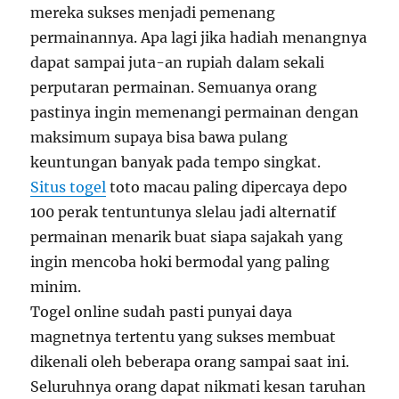
mereka sukses menjadi pemenang
permainannya. Apa lagi jika hadiah menangnya
dapat sampai juta-an rupiah dalam sekali
perputaran permainan. Semuanya orang
pastinya ingin memenangi permainan dengan
maksimum supaya bisa bawa pulang
keuntungan banyak pada tempo singkat.
Situs togel
toto macau paling dipercaya depo
100 perak tentuntunya slelau jadi alternatif
permainan menarik buat siapa sajakah yang
ingin mencoba hoki bermodal yang paling
minim.
Togel online sudah pasti punyai daya
magnetnya tertentu yang sukses membuat
dikenali oleh beberapa orang sampai saat ini.
Seluruhnya orang dapat nikmati kesan taruhan