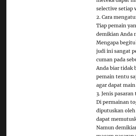
mereka dapat mai
selective setiap
2. Cara mengatu
Tiap pemain yan
demikian Anda m
Mengapa begitu?
judi ini sangat
cuman pada sebu
Anda biar tidak
pemain tentu sa
agar dapat main
3. Jenis pasaran
Di permainan to
diputuskan oleh
dapat memutusk
Namun demikian 