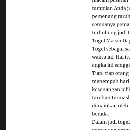
macam pasaran y
tampilan Anda j
pemenang taruha
semuanya pemai
terhubung judi t
Togel Macau Da
Togel sebagai s
waktu ini. Hal 
angka ini sang
Tiap-tiap orang
menempuh hari y
kesenangan pili
taruhan termashy
dimainkan oleh 
berada.
Dalam judi togel