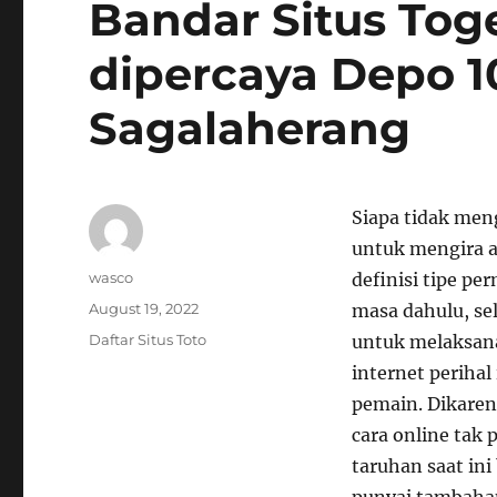
Bandar Situs Tog
dipercaya Depo 1
Sagalaherang
Siapa tidak me
untuk mengira a
Author
wasco
definisi tipe pe
Posted
August 19, 2022
masa dahulu, se
on
Categories
Daftar Situs Toto
untuk melaksana
internet perihal
pemain. Dikaren
cara online tak 
taruhan saat in