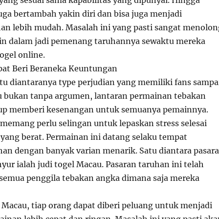
ang sesuai sama kapabilitas yang dipunyai. Hingga
uga bertambah yakin diri dan bisa juga menjadi
n lebih mudah. Masalah ini yang pasti sangat menolon
n dalam jadi pemenang taruhannya sewaktu mereka
ogel online.
pat Beri Beraneka Keuntungan
atu diantaranya type perjudian yang memiliki fans sampa
itu bukan tanpa argumen, lantaran permainan tebakan
gup memberi kesenangan untuk semuanya pemainnya.
 memang perlu selingan untuk lepaskan stress selesai
ang berat. Permainan ini datang selaku tempat
han dengan banyak varian menarik. Satu diantara pasar
ur ialah judi togel Macau. Pasaran taruhan ini telah
semua penggila tebakan angka dimana saja mereka
 Macau, tiap orang dapat diberi peluang untuk menjadi