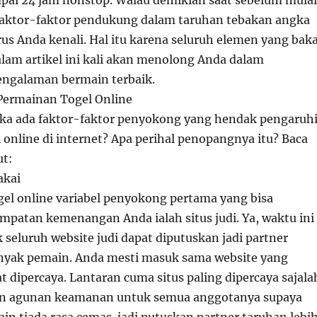
mpai 24 jam nonstop. Walau demikian saat sebelum mulai
faktor-faktor pendukung dalam taruhan tebakan angka
rus Anda kenali. Hal itu karena seluruh elemen yang baka
alam artikel ini kali akan menolong Anda dalam
ngalaman bermain terbaik.
Permainan Togel Online
ka ada faktor-faktor penyokong yang hendak pengaruh
 online di internet? Apa perihal penopangnya itu? Baca
ut:
akai
gel online variabel penyokong pertama yang bisa
patan kemenangan Anda ialah situs judi. Ya, waktu ini
seluruh website judi dapat diputuskan jadi partner
nyak pemain. Anda mesti masuk sama website yang
t dipercaya. Lantaran cuma situs paling dipercaya sajala
kan agunan keamanan untuk semua anggotanya supaya