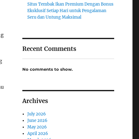
Situs Tembak Ikan Premium Dengan Bonus
Eksklusif Setiap Hari untuk Pengalaman
Seru dan Untung Maksimal
ng
Recent Comments
g
No comments to show.
au
Archives
July 2026
June 2026
May 2026
April 2026