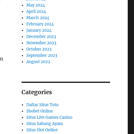
h
May 2024
April 2024
March 2024
February 2024
January 2024
December 2023
November 2023
October 2023
September 2023
an
August 2022
Categories
Daftar Situs Toto
Sbobet Online
Situs Live Games Casino
Situs Sabung Ayam
Situs Slot Online