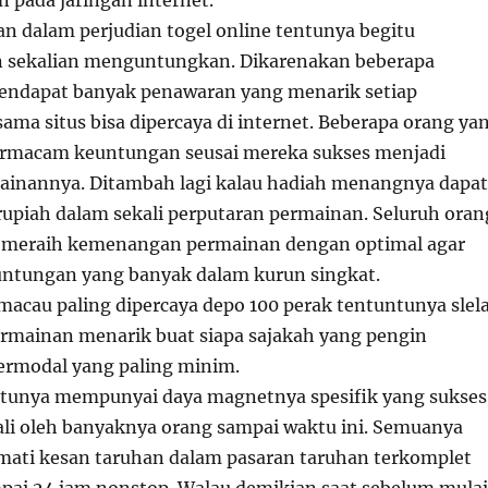
 pada jaringan internet.
an dalam perjudian togel online tentunya begitu
sekalian menguntungkan. Dikarenakan beberapa
endapat banyak penawaran yang menarik setiap
ma situs bisa dipercaya di internet. Beberapa orang ya
ermacam keuntungan seusai mereka sukses menjadi
inannya. Ditambah lagi kalau hadiah menangnya dapat
rupiah dalam sekali perputaran permainan. Seluruh oran
n meraih kemenangan permainan dengan optimal agar
ntungan yang banyak dalam kurun singkat.
macau paling dipercaya depo 100 perak tentuntunya slel
permainan menarik buat siapa sajakah yang pengin
ermodal yang paling minim.
ntunya mempunyai daya magnetnya spesifik yang sukses
i oleh banyaknya orang sampai waktu ini. Semuanya
mati kesan taruhan dalam pasaran taruhan terkomplet