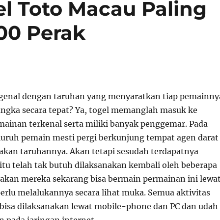
el Toto Macau Paling
00 Perak
ngenal dengan taruhan yang menyaratkan tiap pemainny
ngka secara tepat? Ya, togel memanglah masuk ke
rmainan terkenal serta miliki banyak penggemar. Pada
luruh pemain mesti pergi berkunjung tempat agen darat
kan taruhannya. Akan tetapi sesudah terdapatnya
 itu telah tak butuh dilaksanakan kembali oleh beberapa
akan mereka sekarang bisa bermain permainan ini lewa
perlu melalukannya secara lihat muka. Semua aktivitas
i bisa dilaksanakan lewat mobile-phone dan PC dan udah