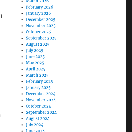
March 2026
February 2026
January 2026
l
December 2025
November 2025
October 2025
September 2025
August 2025
i
July 2025
June 2025
May 2025
April 2025
March 2025
February 2025
January 2025
December 2024
November 2024
October 2024
September 2024
h
August 2024
July 2024
June 2024