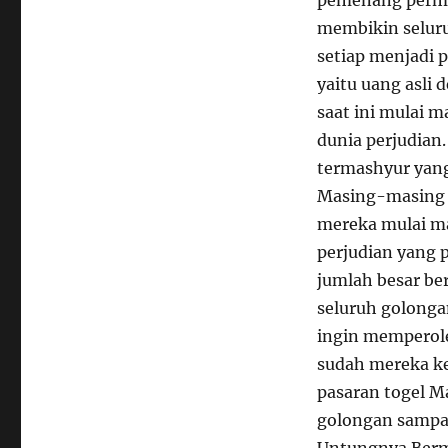
pemenang permai
membikin selur
setiap menjadi 
yaitu uang asli 
saat ini mulai 
dunia perjudian
termashyur yang
Masing-masing 
mereka mulai ma
perjudian yang 
jumlah besar be
seluruh golonga
ingin memperole
sudah mereka k
pasaran togel M
golongan sampai