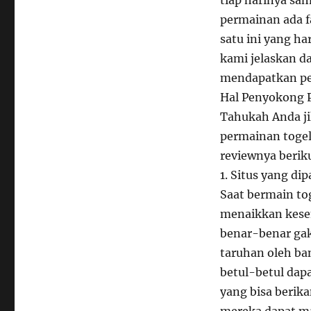
tiap harinya sa
permainan ada 
satu ini yang ha
kami jelaskan d
mendapatkan pe
Hal Penyokong 
Tahukah Anda ji
permainan togel
reviewnya berik
1. Situs yang dip
Saat bermain to
menaikkan kesem
benar-benar gak 
taruhan oleh ba
betul-betul dapa
yang bisa beri