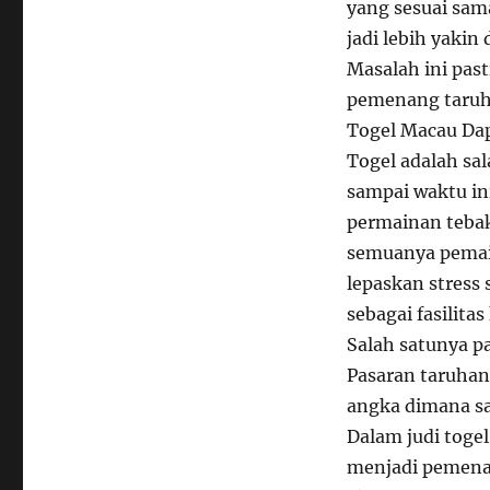
yang sesuai sam
jadi lebih yakin
Masalah ini pas
pemenang taruha
Togel Macau Dap
Togel adalah sa
sampai waktu in
permainan tebak
semuanya pemain
lepaskan stress 
sebagai fasilit
Salah satunya p
Pasaran taruha
angka dimana sa
Dalam judi togel
menjadi pemenan