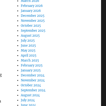
March 2026
February 2026
January 2026
December 2025
November 2025
October 2025
September 2025
August 2025
July 2025
June 2025
May 2025
April 2025
March 2025
February 2025
January 2025
g
December 2024
November 2024
October 2024
September 2024
August 2024
July 2024
n
June 2024