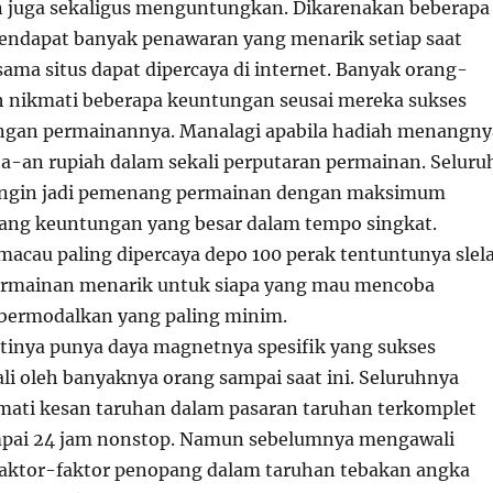
juga sekaligus menguntungkan. Dikarenakan beberapa
endapat banyak penawaran yang menarik setiap saat
ma situs dapat dipercaya di internet. Banyak orang-
h nikmati beberapa keuntungan seusai mereka sukses
gan permainannya. Manalagi apabila hadiah menangny
ta-an rupiah dalam sekali perputaran permainan. Seluru
 ingin jadi pemenang permainan dengan maksimum
ang keuntungan yang besar dalam tempo singkat.
macau paling dipercaya depo 100 perak tentuntunya slel
 permainan menarik untuk siapa yang mau mencoba
bermodalkan yang paling minim.
stinya punya daya magnetnya spesifik yang sukses
i oleh banyaknya orang sampai saat ini. Seluruhnya
mati kesan taruhan dalam pasaran taruhan terkomplet
ampai 24 jam nonstop. Namun sebelumnya mengawali
aktor-faktor penopang dalam taruhan tebakan angka