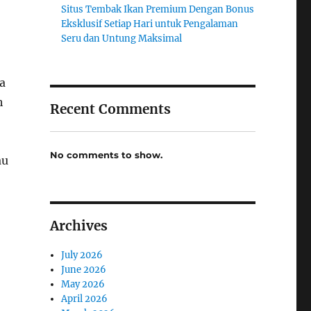
Situs Tembak Ikan Premium Dengan Bonus
Eksklusif Setiap Hari untuk Pengalaman
Seru dan Untung Maksimal
a
h
Recent Comments
No comments to show.
au
Archives
July 2026
June 2026
May 2026
April 2026