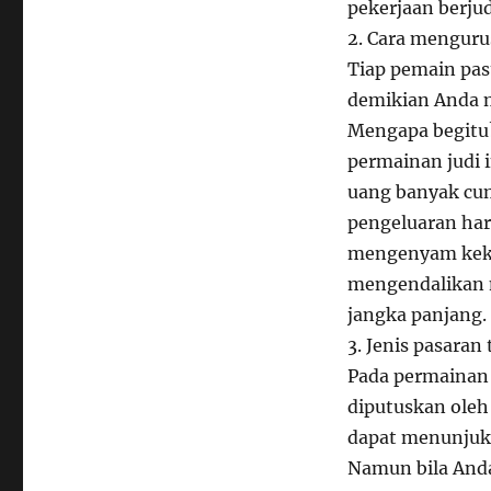
pekerjaan berjud
2. Cara mengur
Tiap pemain pa
demikian Anda m
Mengapa begitu?
permainan judi 
uang banyak cu
pengeluaran har
mengenyam keka
mengendalikan 
jangka panjang.
3. Jenis pasaran
Pada permainan 
diputuskan oleh
dapat menunjuk
Namun bila Anda