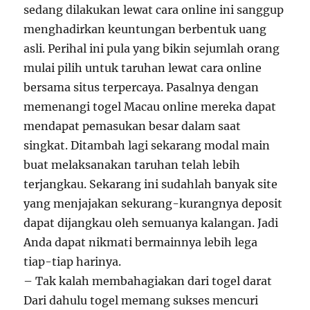
sedang dilakukan lewat cara online ini sanggup
menghadirkan keuntungan berbentuk uang
asli. Perihal ini pula yang bikin sejumlah orang
mulai pilih untuk taruhan lewat cara online
bersama situs terpercaya. Pasalnya dengan
memenangi togel Macau online mereka dapat
mendapat pemasukan besar dalam saat
singkat. Ditambah lagi sekarang modal main
buat melaksanakan taruhan telah lebih
terjangkau. Sekarang ini sudahlah banyak site
yang menjajakan sekurang-kurangnya deposit
dapat dijangkau oleh semuanya kalangan. Jadi
Anda dapat nikmati bermainnya lebih lega
tiap-tiap harinya.
– Tak kalah membahagiakan dari togel darat
Dari dahulu togel memang sukses mencuri