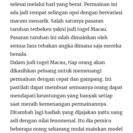
selesai melalui hari yang berat. Permainan ini
ada jadi tempat selingan opsi dengan bervariasi
macam menarik. Salah satunya pasaran
taruhan terbeken yakni judi togel Macau.
Pasaran taruhan ini udah dimainkan oleh
semua fans tebakan angka dimana saja mereka
berada.
Dalam judi togel Macau, tiap orang akan
dikasihkan peluang untuk memenangi
permainan dengan cepat dan gampang. Ini
pastilah dapat membuat semuanya orang dapat
mendapati keuntungan yang banyak setiap
saat meraih kemenangan permainannya.
Ditambah lagi hadiah yang dijajakan yaitu uang
asli dengan nilai fenomenal. Itu dia pemicu
beberapa orang sekarang mulai mainkan model