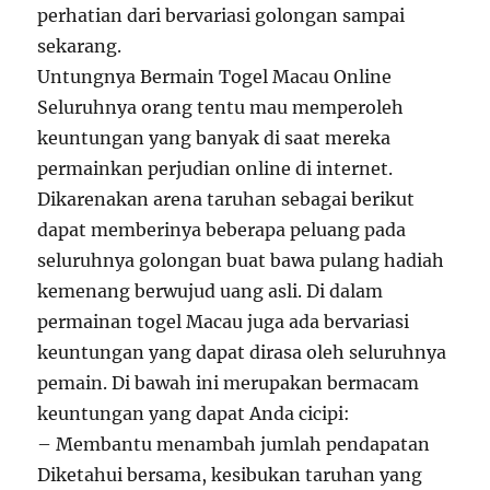
perhatian dari bervariasi golongan sampai
sekarang.
Untungnya Bermain Togel Macau Online
Seluruhnya orang tentu mau memperoleh
keuntungan yang banyak di saat mereka
permainkan perjudian online di internet.
Dikarenakan arena taruhan sebagai berikut
dapat memberinya beberapa peluang pada
seluruhnya golongan buat bawa pulang hadiah
kemenang berwujud uang asli. Di dalam
permainan togel Macau juga ada bervariasi
keuntungan yang dapat dirasa oleh seluruhnya
pemain. Di bawah ini merupakan bermacam
keuntungan yang dapat Anda cicipi:
– Membantu menambah jumlah pendapatan
Diketahui bersama, kesibukan taruhan yang