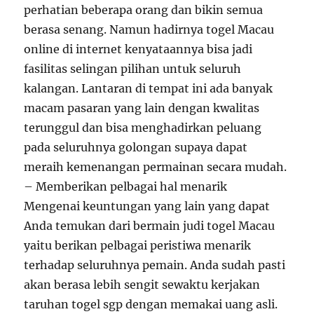
perhatian beberapa orang dan bikin semua
berasa senang. Namun hadirnya togel Macau
online di internet kenyataannya bisa jadi
fasilitas selingan pilihan untuk seluruh
kalangan. Lantaran di tempat ini ada banyak
macam pasaran yang lain dengan kwalitas
terunggul dan bisa menghadirkan peluang
pada seluruhnya golongan supaya dapat
meraih kemenangan permainan secara mudah.
– Memberikan pelbagai hal menarik
Mengenai keuntungan yang lain yang dapat
Anda temukan dari bermain judi togel Macau
yaitu berikan pelbagai peristiwa menarik
terhadap seluruhnya pemain. Anda sudah pasti
akan berasa lebih sengit sewaktu kerjakan
taruhan togel sgp dengan memakai uang asli.