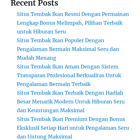
Recent Posts
Situs Tembak Ikan Resmi Dengan Permainan
Lengkap Bonus Melimpah, Pilihan Terbaik
untuk Hiburan Seru
Situs Tembak Ikan Populer Dengan
Pengalaman Bermain Maksimal Seru dan
Mudah Menang
Situs Tembak Ikan Aman Dengan Sistem
Transparan Profesional Berkualitas Untuk
Pengalaman Bermain Terbaik
Situs Tembak Ikan Terbaik Dengan Hadiah
Besar Menarik Modern Untuk Hiburan Seru
dan Keuntungan Maksimal
Situs Tembak Ikan Premium Dengan Bonus
Eksklusif Setiap Hari untuk Pengalaman Seru
dan Untung Maksimal