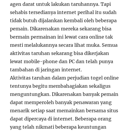
agen darat untuk lakukan taruhannya. Tapi
sehabis tersedianya internet perihal itu sudah
tidak butuh dijalankan kembali oleh beberapa
pemain. Dikarenakan mereka sekarang bisa
bermain permainan ini lewat cara online tak
mesti melalukannya secara lihat muka. Semua
aktivitas taruhan sekarang bisa dikerjakan
lewat mobile-phone dan PC dan telah punya
tambahan di jaringan internet.
Aktivitas taruhan dalam perjudian togel online
tentunya begitu membahagiakan sekaligus
menguntungkan. Dikarenakan banyak pemain
dapat memperoleh banyak penawaran yang
menarik setiap saat memainkan bersama situs
dapat dipercaya di internet. Beberapa orang
yang telah nikmati beberapa keuntungan