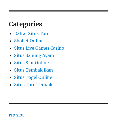
Categories
Daftar Situs Toto
Sbobet Online
Situs Live Games Casino
Situs Sabung Ayam
Situs Slot Online
Situs Tembak Ikan
Situs Togel Online
Situs Toto Terbaik
rtp slot