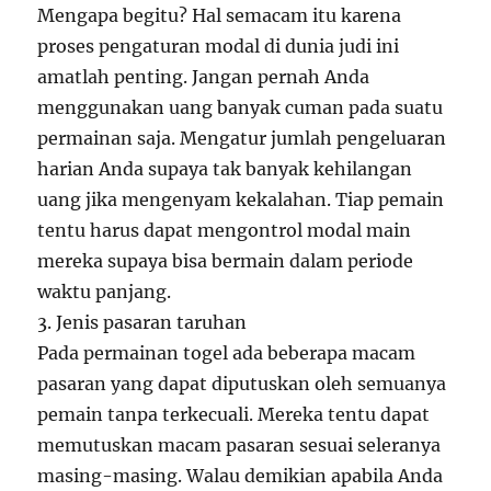
Mengapa begitu? Hal semacam itu karena
proses pengaturan modal di dunia judi ini
amatlah penting. Jangan pernah Anda
menggunakan uang banyak cuman pada suatu
permainan saja. Mengatur jumlah pengeluaran
harian Anda supaya tak banyak kehilangan
uang jika mengenyam kekalahan. Tiap pemain
tentu harus dapat mengontrol modal main
mereka supaya bisa bermain dalam periode
waktu panjang.
3. Jenis pasaran taruhan
Pada permainan togel ada beberapa macam
pasaran yang dapat diputuskan oleh semuanya
pemain tanpa terkecuali. Mereka tentu dapat
memutuskan macam pasaran sesuai seleranya
masing-masing. Walau demikian apabila Anda