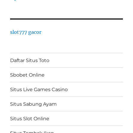
slot777 gacor
Daftar Situs Toto
Sbobet Online
Situs Live Games Casino
Situs Sabung Ayam
Situs Slot Online