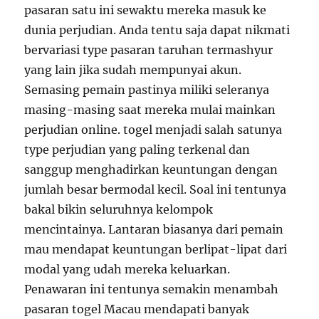
pasaran satu ini sewaktu mereka masuk ke
dunia perjudian. Anda tentu saja dapat nikmati
bervariasi type pasaran taruhan termashyur
yang lain jika sudah mempunyai akun.
Semasing pemain pastinya miliki seleranya
masing-masing saat mereka mulai mainkan
perjudian online. togel menjadi salah satunya
type perjudian yang paling terkenal dan
sanggup menghadirkan keuntungan dengan
jumlah besar bermodal kecil. Soal ini tentunya
bakal bikin seluruhnya kelompok
mencintainya. Lantaran biasanya dari pemain
mau mendapat keuntungan berlipat-lipat dari
modal yang udah mereka keluarkan.
Penawaran ini tentunya semakin menambah
pasaran togel Macau mendapati banyak