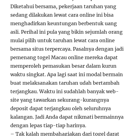
Diketahui bersama, pekerjaan taruhan yang
sedang dilakukan lewat cara online ini bisa
menghadirkan keuntungan berbentuk uang
asli. Perihal ini pula yang bikin sejumlah orang
mulai pilih untuk taruhan lewat cara online
bersama situs terpercaya. Pasalnya dengan jadi
pemenang togel Macau online mereka dapat
memperoleh pemasukan besar dalam kurun
waktu singkat. Apa lagi saat ini modal bermain
buat melaksanakan taruhan udah bertambah
terjangkau. Waktu ini sudahlah banyak web-
site yang tawarkan sekurang-kurangnya
deposit dapat terjangkau oleh seluruhnya
kalangan. Jadi Anda dapat nikmati bermainnya
dengan lepas tiap-tiap harinya.
– Tak kalah membahagiakan dari togel darat