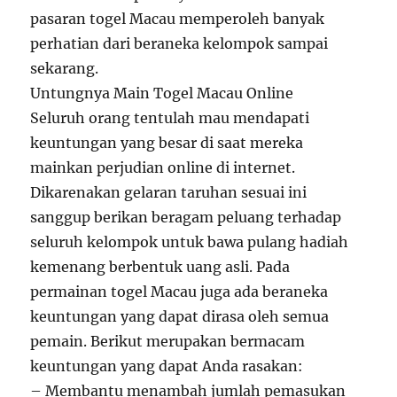
pasaran togel Macau memperoleh banyak
perhatian dari beraneka kelompok sampai
sekarang.
Untungnya Main Togel Macau Online
Seluruh orang tentulah mau mendapati
keuntungan yang besar di saat mereka
mainkan perjudian online di internet.
Dikarenakan gelaran taruhan sesuai ini
sanggup berikan beragam peluang terhadap
seluruh kelompok untuk bawa pulang hadiah
kemenang berbentuk uang asli. Pada
permainan togel Macau juga ada beraneka
keuntungan yang dapat dirasa oleh semua
pemain. Berikut merupakan bermacam
keuntungan yang dapat Anda rasakan:
– Membantu menambah jumlah pemasukan