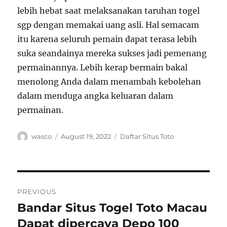
lebih hebat saat melaksanakan taruhan togel
sgp dengan memakai uang asli. Hal semacam
itu karena seluruh pemain dapat terasa lebih
suka seandainya mereka sukses jadi pemenang
permainannya. Lebih kerap bermain bakal
menolong Anda dalam menambah kebolehan
dalam menduga angka keluaran dalam
permainan.
Author
Posted
Categories
wasco
August 19, 2022
Daftar Situs Toto
on
Post
PREVIOUS
navigation
Bandar Situs Togel Toto Macau
Previous
post:
Dapat dipercaya Depo 100