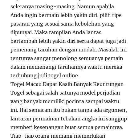
seleranya masing-masing. Namun apabila
Anda ingin bermain lebih yakin diri, pilih tipe
pasaran yang sesuai sama kebolehan yang
dipunyai. Maka tampilan Anda lantas
bertambah lebih yakin diri serta dapat juga jadi
pemenang taruhan dengan mudah. Masalah ini
tentunya sangat menolong semuanya pemain
dalam memenangi taruhannya waktu mereka
terhubung judi togel online.
Togel Macau Dapat Kasih Banyak Keuntungan
Togel sebagai salah satunya model perjudian
yang banyak memiliki pecinta sampai waktu
ini. Hal semacam itu bukan tanpa ada argumen,
lantaran permainan tebakan angka ini sanggup
memberi kesenangan buat semua pemainnya.
Tiap-tiap orang memang memerlukan