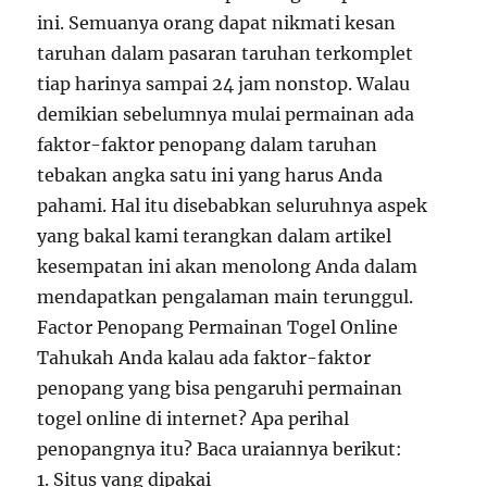
ini. Semuanya orang dapat nikmati kesan
taruhan dalam pasaran taruhan terkomplet
tiap harinya sampai 24 jam nonstop. Walau
demikian sebelumnya mulai permainan ada
faktor-faktor penopang dalam taruhan
tebakan angka satu ini yang harus Anda
pahami. Hal itu disebabkan seluruhnya aspek
yang bakal kami terangkan dalam artikel
kesempatan ini akan menolong Anda dalam
mendapatkan pengalaman main terunggul.
Factor Penopang Permainan Togel Online
Tahukah Anda kalau ada faktor-faktor
penopang yang bisa pengaruhi permainan
togel online di internet? Apa perihal
penopangnya itu? Baca uraiannya berikut:
1. Situs yang dipakai