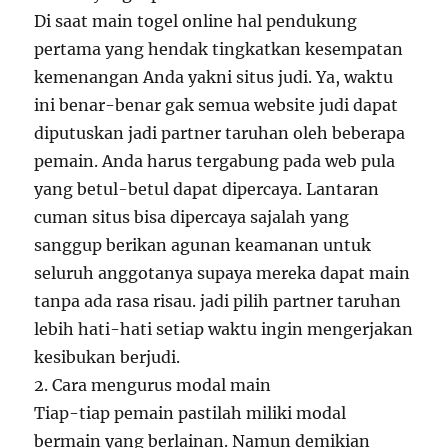
Di saat main togel online hal pendukung
pertama yang hendak tingkatkan kesempatan
kemenangan Anda yakni situs judi. Ya, waktu
ini benar-benar gak semua website judi dapat
diputuskan jadi partner taruhan oleh beberapa
pemain. Anda harus tergabung pada web pula
yang betul-betul dapat dipercaya. Lantaran
cuman situs bisa dipercaya sajalah yang
sanggup berikan agunan keamanan untuk
seluruh anggotanya supaya mereka dapat main
tanpa ada rasa risau. jadi pilih partner taruhan
lebih hati-hati setiap waktu ingin mengerjakan
kesibukan berjudi.
2. Cara mengurus modal main
Tiap-tiap pemain pastilah miliki modal
bermain yang berlainan. Namun demikian