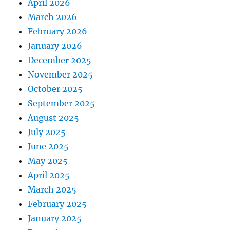
April 2026
March 2026
February 2026
January 2026
December 2025
November 2025
October 2025
September 2025
August 2025
July 2025
June 2025
May 2025
April 2025
March 2025
February 2025
January 2025