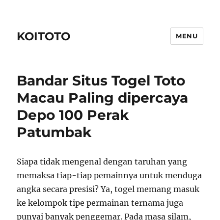
KOITOTO
MENU
Bandar Situs Togel Toto
Macau Paling dipercaya
Depo 100 Perak
Patumbak
Siapa tidak mengenal dengan taruhan yang
memaksa tiap-tiap pemainnya untuk menduga
angka secara presisi? Ya, togel memang masuk
ke kelompok tipe permainan ternama juga
punyai banyak penggemar. Pada masa silam,