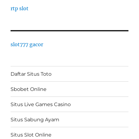
rtp slot
slot777 gacor
Daftar Situs Toto
Sbobet Online
Situs Live Games Casino
Situs Sabung Ayam
Situs Slot Online