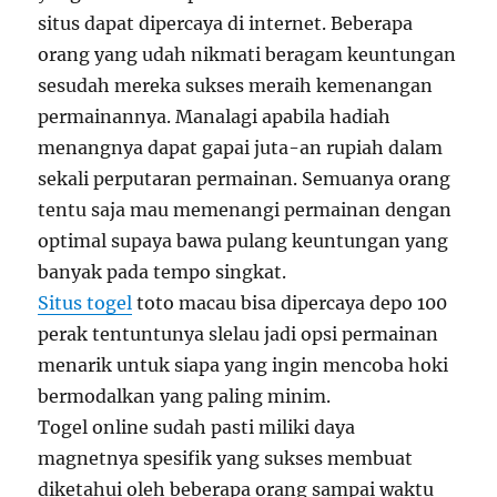
situs dapat dipercaya di internet. Beberapa
orang yang udah nikmati beragam keuntungan
sesudah mereka sukses meraih kemenangan
permainannya. Manalagi apabila hadiah
menangnya dapat gapai juta-an rupiah dalam
sekali perputaran permainan. Semuanya orang
tentu saja mau memenangi permainan dengan
optimal supaya bawa pulang keuntungan yang
banyak pada tempo singkat.
Situs togel
toto macau bisa dipercaya depo 100
perak tentuntunya slelau jadi opsi permainan
menarik untuk siapa yang ingin mencoba hoki
bermodalkan yang paling minim.
Togel online sudah pasti miliki daya
magnetnya spesifik yang sukses membuat
diketahui oleh beberapa orang sampai waktu