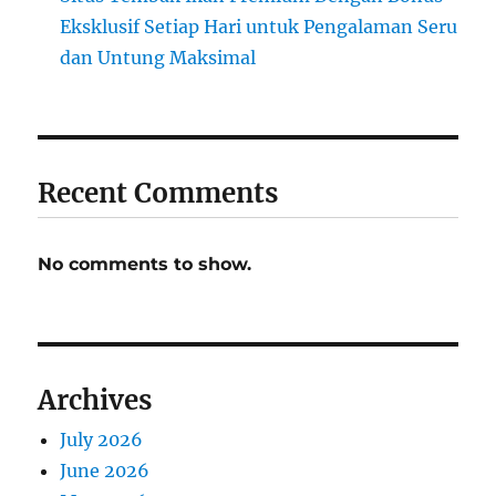
Eksklusif Setiap Hari untuk Pengalaman Seru
dan Untung Maksimal
Recent Comments
No comments to show.
Archives
July 2026
June 2026