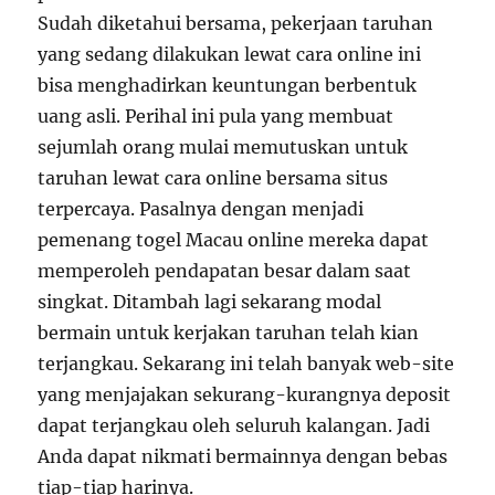
Sudah diketahui bersama, pekerjaan taruhan
yang sedang dilakukan lewat cara online ini
bisa menghadirkan keuntungan berbentuk
uang asli. Perihal ini pula yang membuat
sejumlah orang mulai memutuskan untuk
taruhan lewat cara online bersama situs
terpercaya. Pasalnya dengan menjadi
pemenang togel Macau online mereka dapat
memperoleh pendapatan besar dalam saat
singkat. Ditambah lagi sekarang modal
bermain untuk kerjakan taruhan telah kian
terjangkau. Sekarang ini telah banyak web-site
yang menjajakan sekurang-kurangnya deposit
dapat terjangkau oleh seluruh kalangan. Jadi
Anda dapat nikmati bermainnya dengan bebas
tiap-tiap harinya.