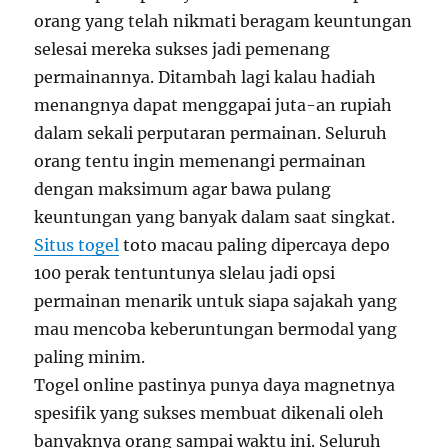
orang yang telah nikmati beragam keuntungan
selesai mereka sukses jadi pemenang
permainannya. Ditambah lagi kalau hadiah
menangnya dapat menggapai juta-an rupiah
dalam sekali perputaran permainan. Seluruh
orang tentu ingin memenangi permainan
dengan maksimum agar bawa pulang
keuntungan yang banyak dalam saat singkat.
Situs togel
toto macau paling dipercaya depo
100 perak tentuntunya slelau jadi opsi
permainan menarik untuk siapa sajakah yang
mau mencoba keberuntungan bermodal yang
paling minim.
Togel online pastinya punya daya magnetnya
spesifik yang sukses membuat dikenali oleh
banyaknya orang sampai waktu ini. Seluruh