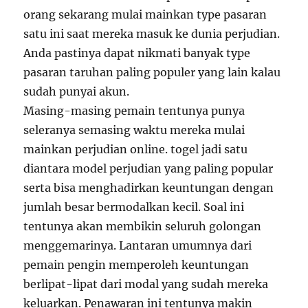
orang sekarang mulai mainkan type pasaran
satu ini saat mereka masuk ke dunia perjudian.
Anda pastinya dapat nikmati banyak type
pasaran taruhan paling populer yang lain kalau
sudah punyai akun.
Masing-masing pemain tentunya punya
seleranya semasing waktu mereka mulai
mainkan perjudian online. togel jadi satu
diantara model perjudian yang paling popular
serta bisa menghadirkan keuntungan dengan
jumlah besar bermodalkan kecil. Soal ini
tentunya akan membikin seluruh golongan
menggemarinya. Lantaran umumnya dari
pemain pengin memperoleh keuntungan
berlipat-lipat dari modal yang sudah mereka
keluarkan. Penawaran ini tentunya makin