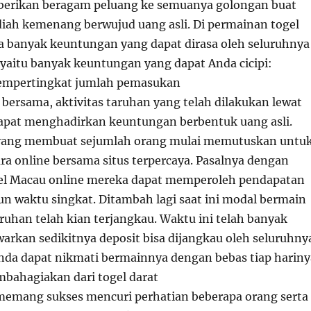
t berikan beragam peluang ke semuanya golongan buat
iah kemenang berwujud uang asli. Di permainan togel
a banyak keuntungan yang dapat dirasa oleh seluruhnya
 yaitu banyak keuntungan yang dapat Anda cicipi:
mpertingkat jumlah pemasukan
 bersama, aktivitas taruhan yang telah dilakukan lewat
 dapat menghadirkan keuntungan berbentuk uang asli.
a yang membuat sejumlah orang mulai memutuskan untu
ra online bersama situs terpercaya. Pasalnya dengan
l Macau online mereka dapat memperoleh pendapatan
un waktu singkat. Ditambah lagi saat ini modal bermain
ruhan telah kian terjangkau. Waktu ini telah banyak
warkan sedikitnya deposit bisa dijangkau oleh seluruhny
Anda dapat nikmati bermainnya dengan bebas tiap hariny
bahagiakan dari togel darat
 memang sukses mencuri perhatian beberapa orang serta