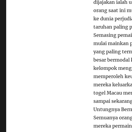
dijajakan ialah 
orang saat ini 
ke dunia perjudi
taruhan paling p
Semasing pemain
mulai mainkan pe
yang paling ter
besar bermodal 
kelompok mengge
memperoleh keun
mereka keluark
togel Macau me
sampai sekarang
Untungnya Berm
Semuanya orang
mereka permaink