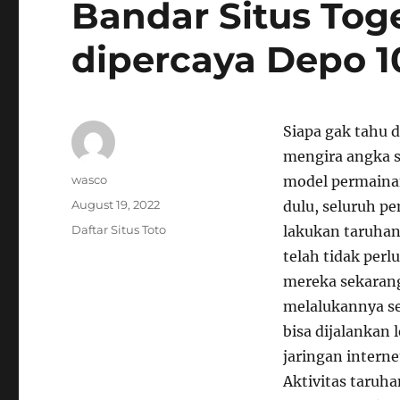
Bandar Situs Tog
dipercaya Depo 1
Siapa gak tahu 
mengira angka s
Author
wasco
model permaina
Posted
August 19, 2022
dulu, seluruh p
on
Categories
Daftar Situs Toto
lakukan taruhan
telah tidak per
mereka sekarang
melalukannya se
bisa dijalankan
jaringan interne
Aktivitas taruha