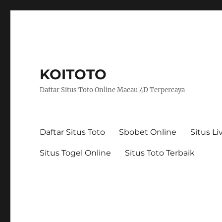
KOITOTO
Daftar Situs Toto Online Macau 4D Terpercaya
Daftar Situs Toto
Sbobet Online
Situs L
Situs Togel Online
Situs Toto Terbaik