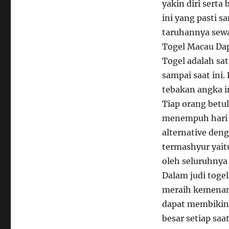
yakin diri sert
ini yang pasti
taruhannya sewa
Togel Macau Da
Togel adalah sat
sampai saat ini
tebakan angka 
Tiap orang betu
menempuh hari y
alternative den
termashyur yait
oleh seluruhnya
Dalam judi toge
meraih kemenang
dapat membikin
besar setiap sa