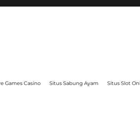
ive Games Casino
Situs Sabung Ayam
Situs Slot On