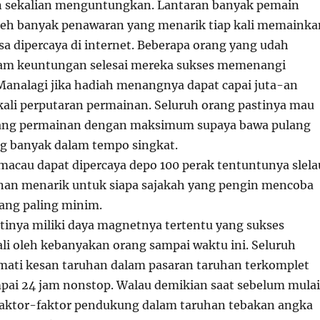
sekalian menguntungkan. Lantaran banyak pemain
eh banyak penawaran yang menarik tiap kali memainka
sa dipercaya di internet. Beberapa orang yang udah
am keuntungan selesai mereka sukses memenangi
analagi jika hadiah menangnya dapat capai juta-an
kali perputaran permainan. Seluruh orang pastinya mau
ng permainan dengan maksimum supaya bawa pulang
g banyak dalam tempo singkat.
macau dapat dipercaya depo 100 perak tentuntunya slela
inan menarik untuk siapa sajakah yang pengin mencoba
ang paling minim.
stinya miliki daya magnetnya tertentu yang sukses
i oleh kebanyakan orang sampai waktu ini. Seluruh
mati kesan taruhan dalam pasaran taruhan terkomplet
mpai 24 jam nonstop. Walau demikian saat sebelum mulai
faktor-faktor pendukung dalam taruhan tebakan angka