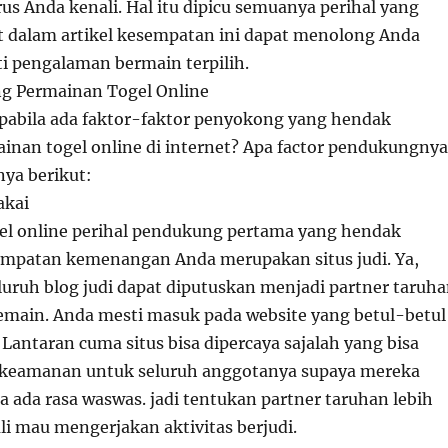
rus Anda kenali. Hal itu dipicu semuanya perihal yang
t dalam artikel kesempatan ini dapat menolong Anda
 pengalaman bermain terpilih.
g Permainan Togel Online
abila ada faktor-faktor penyokong yang hendak
inan togel online di internet? Apa factor pendukungnya
nya berikut:
akai
gel online perihal pendukung pertama yang hendak
patan kemenangan Anda merupakan situs judi. Ya,
luruh blog judi dapat diputuskan menjadi partner taruh
emain. Anda mesti masuk pada website yang betul-betul
 Lantaran cuma situs bisa dipercaya sajalah yang bisa
 keamanan untuk seluruh anggotanya supaya mereka
 ada rasa waswas. jadi tentukan partner taruhan lebih
ali mau mengerjakan aktivitas berjudi.