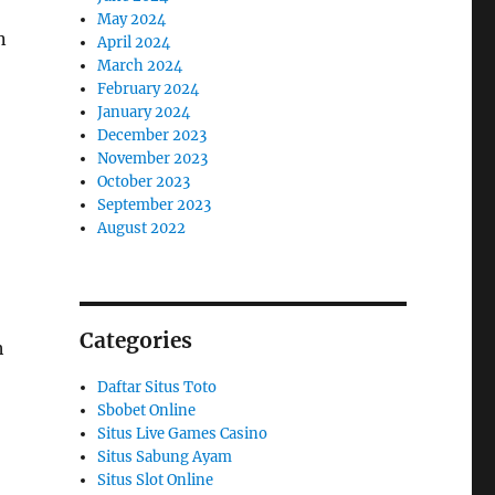
May 2024
n
April 2024
March 2024
February 2024
January 2024
December 2023
November 2023
October 2023
September 2023
August 2022
Categories
h
Daftar Situs Toto
Sbobet Online
Situs Live Games Casino
Situs Sabung Ayam
Situs Slot Online