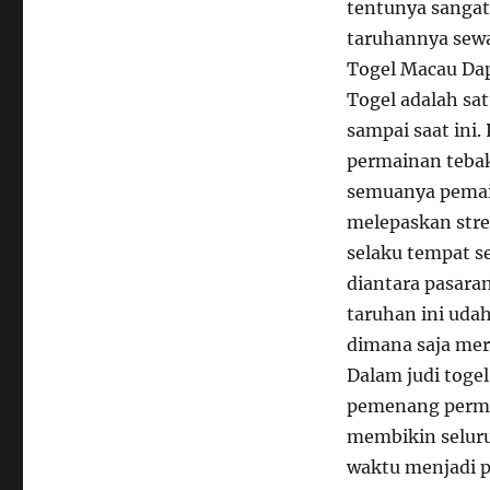
tentunya sanga
taruhannya sewa
Togel Macau Dap
Togel adalah sa
sampai saat ini.
permainan teba
semuanya pemain
melepaskan stres
selaku tempat s
diantara pasara
taruhan ini uda
dimana saja mer
Dalam judi togel
pemenang permai
membikin selur
waktu menjadi 