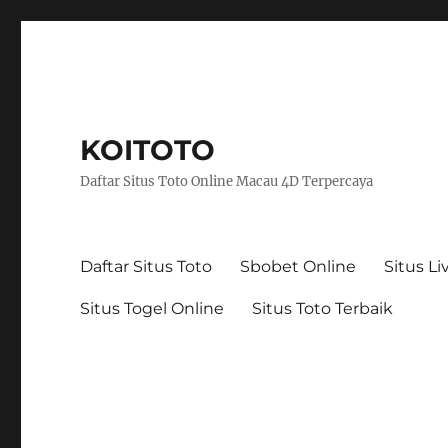
KOITOTO
Daftar Situs Toto Online Macau 4D Terpercaya
Daftar Situs Toto
Sbobet Online
Situs L
Situs Togel Online
Situs Toto Terbaik