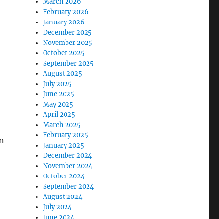
March 2026
February 2026
January 2026
December 2025
November 2025
October 2025
September 2025
August 2025
July 2025
June 2025
May 2025
April 2025
March 2025
February 2025
an
January 2025
December 2024
November 2024
October 2024
September 2024
August 2024
July 2024
June 2024