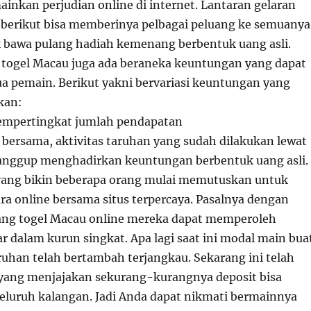
inkan perjudian online di internet. Lantaran gelaran
 berikut bisa memberinya pelbagai peluang ke semuanya
bawa pulang hadiah kemenang berbentuk uang asli.
togel Macau juga ada beraneka keuntungan yang dapat
ua pemain. Berikut yakni bervariasi keuntungan yang
kan:
mpertingkat jumlah pendapatan
 bersama, aktivitas taruhan yang sudah dilakukan lewat
 sanggup menghadirkan keuntungan berbentuk uang asli.
a yang bikin beberapa orang mulai memutuskan untuk
ra online bersama situs terpercaya. Pasalnya dengan
ng togel Macau online mereka dapat memperoleh
r dalam kurun singkat. Apa lagi saat ini modal main bua
uhan telah bertambah terjangkau. Sekarang ini telah
yang menjajakan sekurang-kurangnya deposit bisa
seluruh kalangan. Jadi Anda dapat nikmati bermainnya