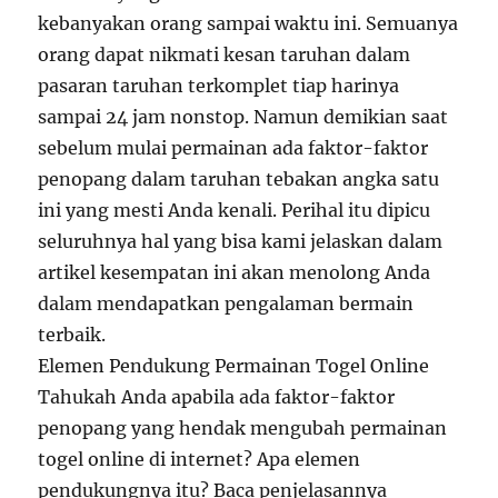
kebanyakan orang sampai waktu ini. Semuanya
orang dapat nikmati kesan taruhan dalam
pasaran taruhan terkomplet tiap harinya
sampai 24 jam nonstop. Namun demikian saat
sebelum mulai permainan ada faktor-faktor
penopang dalam taruhan tebakan angka satu
ini yang mesti Anda kenali. Perihal itu dipicu
seluruhnya hal yang bisa kami jelaskan dalam
artikel kesempatan ini akan menolong Anda
dalam mendapatkan pengalaman bermain
terbaik.
Elemen Pendukung Permainan Togel Online
Tahukah Anda apabila ada faktor-faktor
penopang yang hendak mengubah permainan
togel online di internet? Apa elemen
pendukungnya itu? Baca penjelasannya