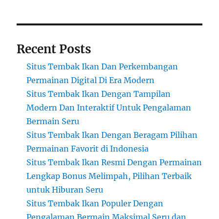
Recent Posts
Situs Tembak Ikan Dan Perkembangan
Permainan Digital Di Era Modern
Situs Tembak Ikan Dengan Tampilan
Modern Dan Interaktif Untuk Pengalaman
Bermain Seru
Situs Tembak Ikan Dengan Beragam Pilihan
Permainan Favorit di Indonesia
Situs Tembak Ikan Resmi Dengan Permainan
Lengkap Bonus Melimpah, Pilihan Terbaik
untuk Hiburan Seru
Situs Tembak Ikan Populer Dengan
Pengalaman Bermain Maksimal Seru dan