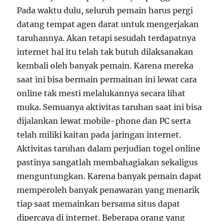
Pada waktu dulu, seluruh pemain harus pergi
datang tempat agen darat untuk mengerjakan
taruhannya. Akan tetapi sesudah terdapatnya
internet hal itu telah tak butuh dilaksanakan
kembali oleh banyak pemain. Karena mereka
saat ini bisa bermain permainan ini lewat cara
online tak mesti melalukannya secara lihat
muka. Semuanya aktivitas taruhan saat ini bisa
dijalankan lewat mobile-phone dan PC serta
telah miliki kaitan pada jaringan internet.
Aktivitas taruhan dalam perjudian togel online
pastinya sangatlah membahagiakan sekaligus
menguntungkan. Karena banyak pemain dapat
memperoleh banyak penawaran yang menarik
tiap saat memainkan bersama situs dapat
dipercaya di internet. Beberapa orang yang