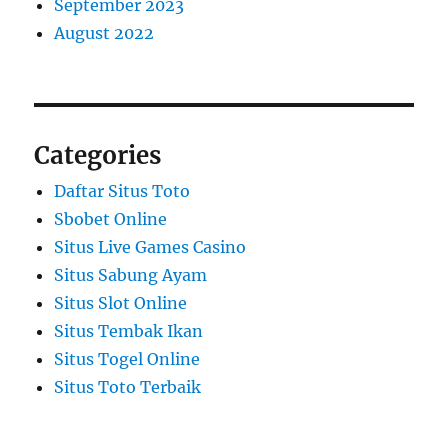
September 2023
August 2022
Categories
Daftar Situs Toto
Sbobet Online
Situs Live Games Casino
Situs Sabung Ayam
Situs Slot Online
Situs Tembak Ikan
Situs Togel Online
Situs Toto Terbaik