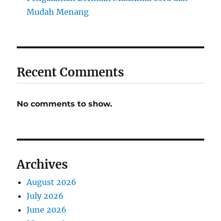
Mudah Menang
Recent Comments
No comments to show.
Archives
August 2026
July 2026
June 2026