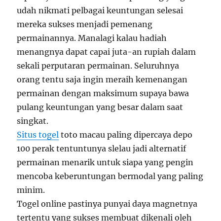
udah nikmati pelbagai keuntungan selesai
mereka sukses menjadi pemenang
permainannya. Manalagi kalau hadiah
menangnya dapat capai juta-an rupiah dalam
sekali perputaran permainan. Seluruhnya
orang tentu saja ingin meraih kemenangan
permainan dengan maksimum supaya bawa
pulang keuntungan yang besar dalam saat
singkat.
Situs togel
toto macau paling dipercaya depo
100 perak tentuntunya slelau jadi alternatif
permainan menarik untuk siapa yang pengin
mencoba keberuntungan bermodal yang paling
minim.
Togel online pastinya punyai daya magnetnya
tertentu yang sukses membuat dikenali oleh