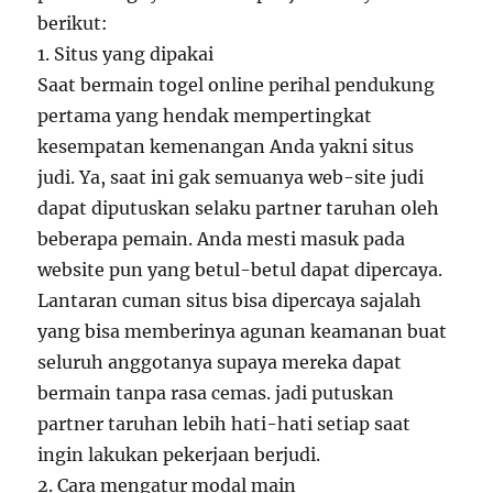
berikut:
1. Situs yang dipakai
Saat bermain togel online perihal pendukung
pertama yang hendak mempertingkat
kesempatan kemenangan Anda yakni situs
judi. Ya, saat ini gak semuanya web-site judi
dapat diputuskan selaku partner taruhan oleh
beberapa pemain. Anda mesti masuk pada
website pun yang betul-betul dapat dipercaya.
Lantaran cuman situs bisa dipercaya sajalah
yang bisa memberinya agunan keamanan buat
seluruh anggotanya supaya mereka dapat
bermain tanpa rasa cemas. jadi putuskan
partner taruhan lebih hati-hati setiap saat
ingin lakukan pekerjaan berjudi.
2. Cara mengatur modal main