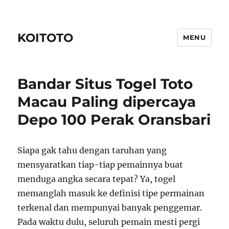
KOITOTO
MENU
Bandar Situs Togel Toto
Macau Paling dipercaya
Depo 100 Perak Oransbari
Siapa gak tahu dengan taruhan yang
mensyaratkan tiap-tiap pemainnya buat
menduga angka secara tepat? Ya, togel
memanglah masuk ke definisi tipe permainan
terkenal dan mempunyai banyak penggemar.
Pada waktu dulu, seluruh pemain mesti pergi