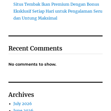
Situs Tembak Ikan Premium Dengan Bonus
Eksklusif Setiap Hari untuk Pengalaman Seru
dan Untung Maksimal
Recent Comments
No comments to show.
Archives
July 2026
June 2026