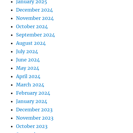
January 2025
December 2024
November 2024
October 2024
September 2024
August 2024
July 2024
June 2024
May 2024
April 2024
March 2024
February 2024
January 2024
December 2023
November 2023
October 2023