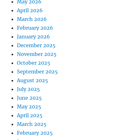
May 2026
April 2026
March 2026
February 2026
January 2026
December 2025
November 2025
October 2025
September 2025
August 2025
July 2025
June 2025
May 2025
April 2025
March 2025
February 2025