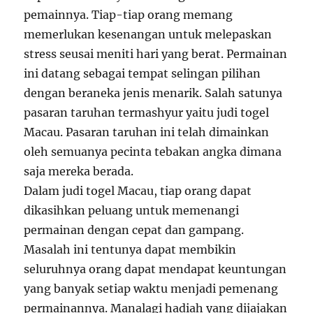
pemainnya. Tiap-tiap orang memang
memerlukan kesenangan untuk melepaskan
stress seusai meniti hari yang berat. Permainan
ini datang sebagai tempat selingan pilihan
dengan beraneka jenis menarik. Salah satunya
pasaran taruhan termashyur yaitu judi togel
Macau. Pasaran taruhan ini telah dimainkan
oleh semuanya pecinta tebakan angka dimana
saja mereka berada.
Dalam judi togel Macau, tiap orang dapat
dikasihkan peluang untuk memenangi
permainan dengan cepat dan gampang.
Masalah ini tentunya dapat membikin
seluruhnya orang dapat mendapat keuntungan
yang banyak setiap waktu menjadi pemenang
permainannya. Manalagi hadiah yang dijajakan