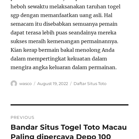
heboh sewaktu melaksanakan taruhan togel
sgp dengan memanfaatkan uang asli. Hal
semacam itu disebabkan semuanya pemain
dapat terasa lebih puas seandainya mereka
sukses meraih kemenangan permainannya.
Kian kerap bermain bakal menolong Anda
dalam mempertingkat kekuatan dalam
mengira angka keluaran dalam permainan.
Author
Posted
Categories
wasco
August 19, 2022
Daftar Situs Toto
on
Post
PREVIOUS
navigation
Bandar Situs Togel Toto Macau
Previous
post:
Paling dipercaya Depo 100