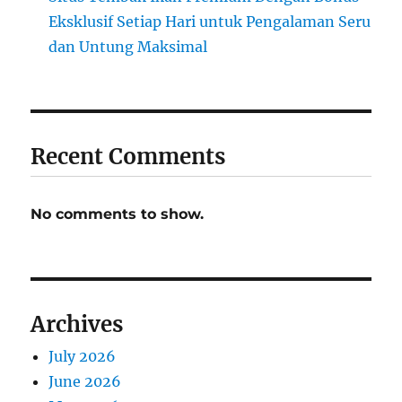
Eksklusif Setiap Hari untuk Pengalaman Seru
dan Untung Maksimal
Recent Comments
No comments to show.
Archives
July 2026
June 2026