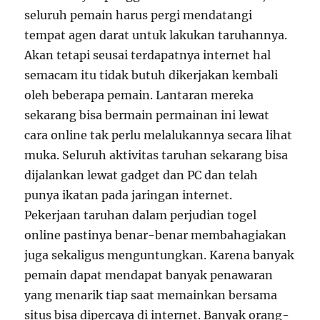
seluruh pemain harus pergi mendatangi
tempat agen darat untuk lakukan taruhannya.
Akan tetapi seusai terdapatnya internet hal
semacam itu tidak butuh dikerjakan kembali
oleh beberapa pemain. Lantaran mereka
sekarang bisa bermain permainan ini lewat
cara online tak perlu melalukannya secara lihat
muka. Seluruh aktivitas taruhan sekarang bisa
dijalankan lewat gadget dan PC dan telah
punya ikatan pada jaringan internet.
Pekerjaan taruhan dalam perjudian togel
online pastinya benar-benar membahagiakan
juga sekaligus menguntungkan. Karena banyak
pemain dapat mendapat banyak penawaran
yang menarik tiap saat memainkan bersama
situs bisa dipercaya di internet. Banyak orang-