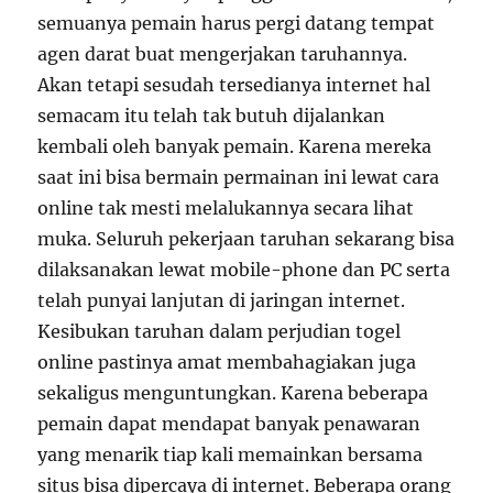
semuanya pemain harus pergi datang tempat
agen darat buat mengerjakan taruhannya.
Akan tetapi sesudah tersedianya internet hal
semacam itu telah tak butuh dijalankan
kembali oleh banyak pemain. Karena mereka
saat ini bisa bermain permainan ini lewat cara
online tak mesti melalukannya secara lihat
muka. Seluruh pekerjaan taruhan sekarang bisa
dilaksanakan lewat mobile-phone dan PC serta
telah punyai lanjutan di jaringan internet.
Kesibukan taruhan dalam perjudian togel
online pastinya amat membahagiakan juga
sekaligus menguntungkan. Karena beberapa
pemain dapat mendapat banyak penawaran
yang menarik tiap kali memainkan bersama
situs bisa dipercaya di internet. Beberapa orang