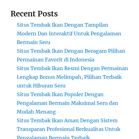
Recent Posts
Situs Tembak Ikan Dengan Tampilan
Modern Dan Interaktif Untuk Pengalaman
Bermain Seru
Situs Tembak Ikan Dengan Beragam Pilihan
Permainan Favorit di Indonesia
Situs Tembak Ikan Resmi Dengan Permainan
Lengkap Bonus Melimpah, Pilihan Terbaik
untuk Hiburan Seru
Situs Tembak Ikan Populer Dengan
Pengalaman Bermain Maksimal Seru dan
Mudah Menang
Situs Tembak Ikan Aman Dengan Sistem
Transparan Profesional Berkualitas Untuk
Pengalaman Bermain Terbaik