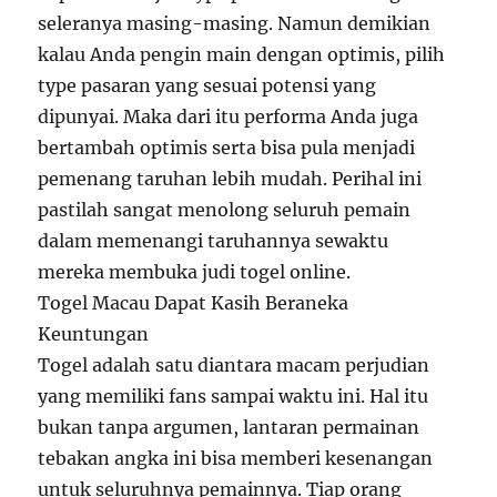
seleranya masing-masing. Namun demikian
kalau Anda pengin main dengan optimis, pilih
type pasaran yang sesuai potensi yang
dipunyai. Maka dari itu performa Anda juga
bertambah optimis serta bisa pula menjadi
pemenang taruhan lebih mudah. Perihal ini
pastilah sangat menolong seluruh pemain
dalam memenangi taruhannya sewaktu
mereka membuka judi togel online.
Togel Macau Dapat Kasih Beraneka
Keuntungan
Togel adalah satu diantara macam perjudian
yang memiliki fans sampai waktu ini. Hal itu
bukan tanpa argumen, lantaran permainan
tebakan angka ini bisa memberi kesenangan
untuk seluruhnya pemainnya. Tiap orang