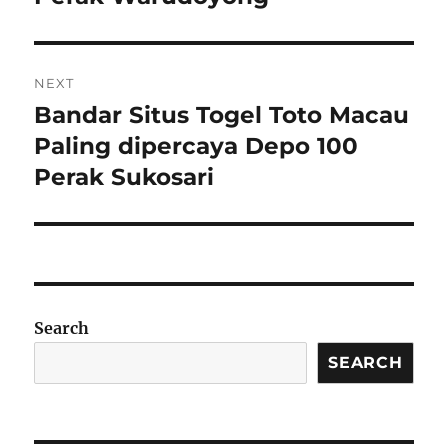
NEXT
Bandar Situs Togel Toto Macau
Next
post:
Paling dipercaya Depo 100
Perak Sukosari
Search
SEARCH