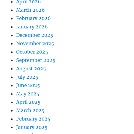
April 2026
March 2026
February 2026
January 2026
December 2025
November 2025
October 2025
September 2025
August 2025
July 2025
June 2025
May 2025
April 2025
March 2025
February 2025
January 2025