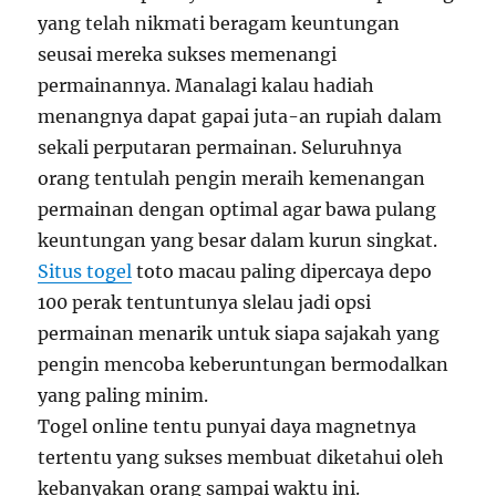
yang telah nikmati beragam keuntungan
seusai mereka sukses memenangi
permainannya. Manalagi kalau hadiah
menangnya dapat gapai juta-an rupiah dalam
sekali perputaran permainan. Seluruhnya
orang tentulah pengin meraih kemenangan
permainan dengan optimal agar bawa pulang
keuntungan yang besar dalam kurun singkat.
Situs togel
toto macau paling dipercaya depo
100 perak tentuntunya slelau jadi opsi
permainan menarik untuk siapa sajakah yang
pengin mencoba keberuntungan bermodalkan
yang paling minim.
Togel online tentu punyai daya magnetnya
tertentu yang sukses membuat diketahui oleh
kebanyakan orang sampai waktu ini.