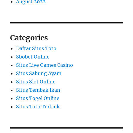
August 2022
Categories
Daftar Situs Toto
Sbobet Online
Situs Live Games Casino
Situs Sabung Ayam
Situs Slot Online
Situs Tembak Ikan
Situs Togel Online
Situs Toto Terbaik