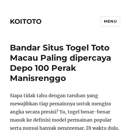
KOITOTO
MENU
Bandar Situs Togel Toto
Macau Paling dipercaya
Depo 100 Perak
Manisrenggo
Siapa tidak tahu dengan taruhan yang
mewajibkan tiap pemainnya untuk mengira
angka secara presisi? Ya, togel benar-benar
masuk ke definisi model permainan popular
serta punyai banyak penggemar. Di waktu dulu,