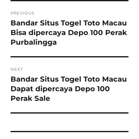
Post
PREVIOUS
navigation
Bandar Situs Togel Toto Macau
Previous
post:
Bisa dipercaya Depo 100 Perak
Purbalingga
NEXT
Bandar Situs Togel Toto Macau
Next
post:
Dapat dipercaya Depo 100
Perak Sale