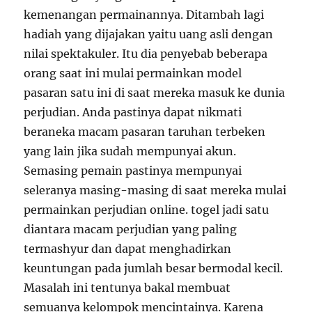
kemenangan permainannya. Ditambah lagi
hadiah yang dijajakan yaitu uang asli dengan
nilai spektakuler. Itu dia penyebab beberapa
orang saat ini mulai permainkan model
pasaran satu ini di saat mereka masuk ke dunia
perjudian. Anda pastinya dapat nikmati
beraneka macam pasaran taruhan terbeken
yang lain jika sudah mempunyai akun.
Semasing pemain pastinya mempunyai
seleranya masing-masing di saat mereka mulai
permainkan perjudian online. togel jadi satu
diantara macam perjudian yang paling
termashyur dan dapat menghadirkan
keuntungan pada jumlah besar bermodal kecil.
Masalah ini tentunya bakal membuat
semuanya kelompok mencintainya. Karena