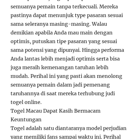
semuanya pemain tanpa terkecuali. Mereka
pastinya dapat menunjuk type pasaran sesuai
sama seleranya masing-masing. Walau
demikian apabila Anda mau main dengan
optimis, putuskan tipe pasaran yang sesuai
sama potensi yang dipunyai. Hingga performa
Anda lantas lebih menjadi optimis serta bisa
juga meraih kemenangan taruhan lebih
mudah. Perihal ini yang pasti akan menolong
semuanya pemain dalam jadi pemenang
taruhannya di saat mereka terhubung judi
togel online.
Togel Macau Dapat Kasih Bermacam
Keuntungan
Togel adalah satu diantaranya model perjudian
yang memiliki fans sampai waktu ini. Perihal