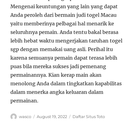
Mengenai keuntungan yang lain yang dapat
Anda peroleh dari bermain judi togel Macau
yaitu memberinya pelbagai hal menarik ke
seluruhnya pemain. Anda tentu bakal berasa
lebih hebat waktu mengerjakan taruhan togel
sgp dengan memakai uang asli. Perihal itu
karena semuanya pemain dapat terasa lebih
puas bila mereka sukses jadi pemenang
permainannya. Kian kerap main akan
menolong Anda dalam tingkatkan kapabilitas
dalam menerka angka keluaran dalam
permainan.
Author
Posted
Categories
wasco
August 19, 2022
Daftar Situs Toto
on