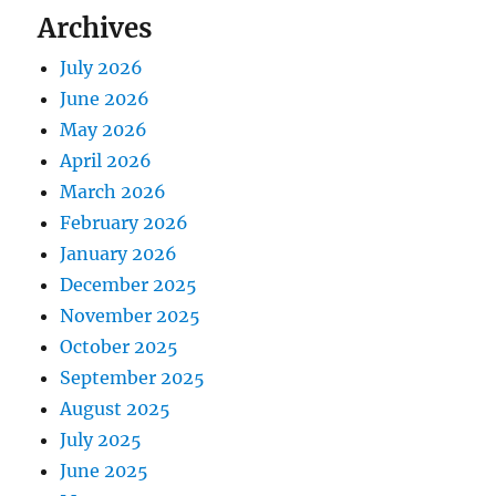
Archives
July 2026
June 2026
May 2026
April 2026
March 2026
February 2026
January 2026
December 2025
November 2025
October 2025
September 2025
August 2025
July 2025
June 2025