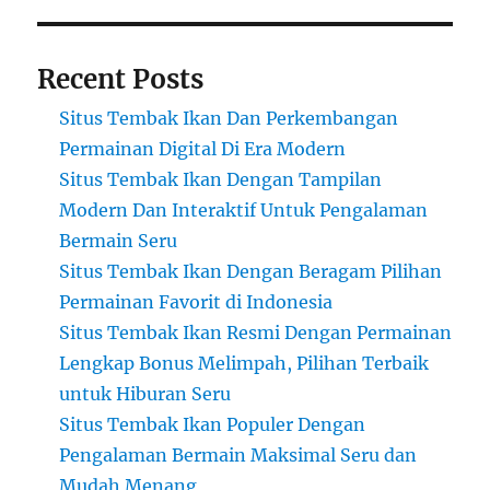
Recent Posts
Situs Tembak Ikan Dan Perkembangan
Permainan Digital Di Era Modern
Situs Tembak Ikan Dengan Tampilan
Modern Dan Interaktif Untuk Pengalaman
Bermain Seru
Situs Tembak Ikan Dengan Beragam Pilihan
Permainan Favorit di Indonesia
Situs Tembak Ikan Resmi Dengan Permainan
Lengkap Bonus Melimpah, Pilihan Terbaik
untuk Hiburan Seru
Situs Tembak Ikan Populer Dengan
Pengalaman Bermain Maksimal Seru dan
Mudah Menang