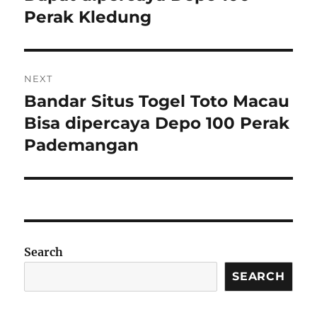
Perak Kledung
NEXT
Bandar Situs Togel Toto Macau
Next
post:
Bisa dipercaya Depo 100 Perak
Pademangan
Search
SEARCH