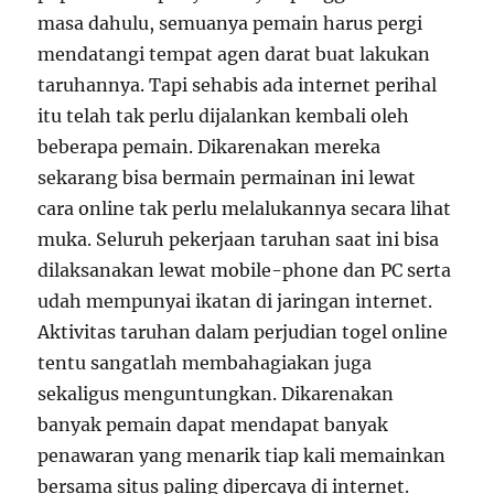
masa dahulu, semuanya pemain harus pergi
mendatangi tempat agen darat buat lakukan
taruhannya. Tapi sehabis ada internet perihal
itu telah tak perlu dijalankan kembali oleh
beberapa pemain. Dikarenakan mereka
sekarang bisa bermain permainan ini lewat
cara online tak perlu melalukannya secara lihat
muka. Seluruh pekerjaan taruhan saat ini bisa
dilaksanakan lewat mobile-phone dan PC serta
udah mempunyai ikatan di jaringan internet.
Aktivitas taruhan dalam perjudian togel online
tentu sangatlah membahagiakan juga
sekaligus menguntungkan. Dikarenakan
banyak pemain dapat mendapat banyak
penawaran yang menarik tiap kali memainkan
bersama situs paling dipercaya di internet.