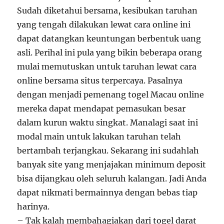
Sudah diketahui bersama, kesibukan taruhan
yang tengah dilakukan lewat cara online ini
dapat datangkan keuntungan berbentuk uang
asli. Perihal ini pula yang bikin beberapa orang
mulai memutuskan untuk taruhan lewat cara
online bersama situs terpercaya. Pasalnya
dengan menjadi pemenang togel Macau online
mereka dapat mendapat pemasukan besar
dalam kurun waktu singkat. Manalagi saat ini
modal main untuk lakukan taruhan telah
bertambah terjangkau. Sekarang ini sudahlah
banyak site yang menjajakan minimum deposit
bisa dijangkau oleh seluruh kalangan. Jadi Anda
dapat nikmati bermainnya dengan bebas tiap
harinya.
– Tak kalah membahagiakan dari togel darat