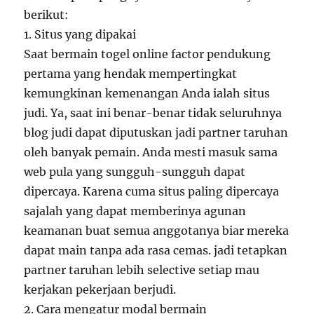
berikut:
1. Situs yang dipakai
Saat bermain togel online factor pendukung
pertama yang hendak mempertingkat
kemungkinan kemenangan Anda ialah situs
judi. Ya, saat ini benar-benar tidak seluruhnya
blog judi dapat diputuskan jadi partner taruhan
oleh banyak pemain. Anda mesti masuk sama
web pula yang sungguh-sungguh dapat
dipercaya. Karena cuma situs paling dipercaya
sajalah yang dapat memberinya agunan
keamanan buat semua anggotanya biar mereka
dapat main tanpa ada rasa cemas. jadi tetapkan
partner taruhan lebih selective setiap mau
kerjakan pekerjaan berjudi.
2. Cara mengatur modal bermain