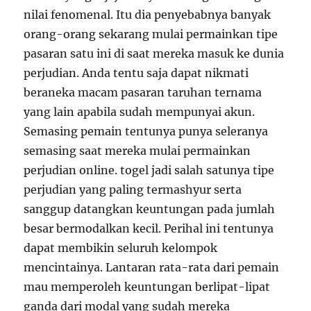
nilai fenomenal. Itu dia penyebabnya banyak
orang-orang sekarang mulai permainkan tipe
pasaran satu ini di saat mereka masuk ke dunia
perjudian. Anda tentu saja dapat nikmati
beraneka macam pasaran taruhan ternama
yang lain apabila sudah mempunyai akun.
Semasing pemain tentunya punya seleranya
semasing saat mereka mulai permainkan
perjudian online. togel jadi salah satunya tipe
perjudian yang paling termashyur serta
sanggup datangkan keuntungan pada jumlah
besar bermodalkan kecil. Perihal ini tentunya
dapat membikin seluruh kelompok
mencintainya. Lantaran rata-rata dari pemain
mau memperoleh keuntungan berlipat-lipat
ganda dari modal yang sudah mereka