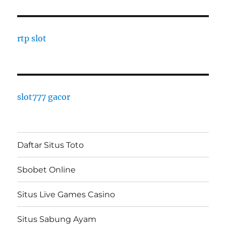
rtp slot
slot777 gacor
Daftar Situs Toto
Sbobet Online
Situs Live Games Casino
Situs Sabung Ayam