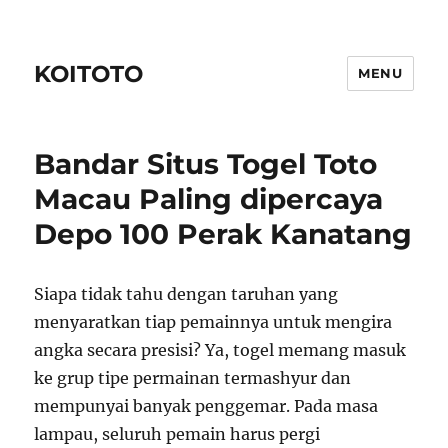
KOITOTO
MENU
Bandar Situs Togel Toto
Macau Paling dipercaya
Depo 100 Perak Kanatang
Siapa tidak tahu dengan taruhan yang
menyaratkan tiap pemainnya untuk mengira
angka secara presisi? Ya, togel memang masuk
ke grup tipe permainan termashyur dan
mempunyai banyak penggemar. Pada masa
lampau, seluruh pemain harus pergi