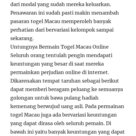
dari modal yang sudah mereka keluarkan.
Penawaran ini sudah pasti makin menambah
pasaran togel Macau memperoleh banyak
perhatian dari bervariasi kelompok sampai
sekarang.
Untungnya Bermain Togel Macau Online
Seluruh orang tentulah pengin mendapati
keuntungan yang besar di saat mereka
permainkan perjudian online di internet.
Dikarenakan tempat taruhan sebagai berikut
dapat memberi beragam peluang ke semuanya
golongan untuk bawa pulang hadiah
kemenang berwujud uang asli. Pada permainan
togel Macau juga ada bervariasi keuntungan
yang dapat dirasa oleh seluruh pemain. Di
bawah ini yaitu banyak keuntungan yang dapat