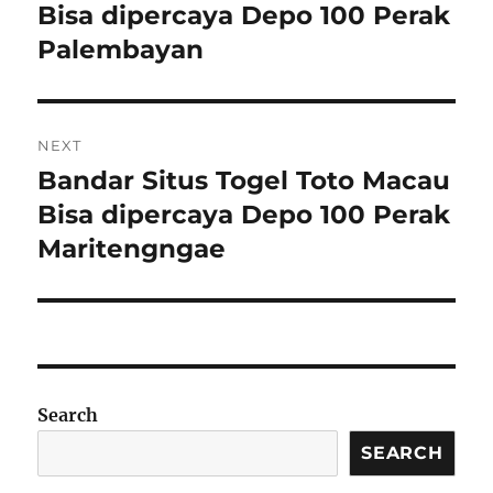
post:
Bisa dipercaya Depo 100 Perak
Palembayan
NEXT
Bandar Situs Togel Toto Macau
Next
post:
Bisa dipercaya Depo 100 Perak
Maritengngae
Search
SEARCH