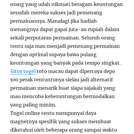
orang yang udah nikmati beragam keuntungan
sesudah mereka sukses jadi pemenang
permainannya. Manalagi jika hadiah
menangnya dapat gapai juta-an rupiah dalam
sekali perputaran permainan. Seluruh orang
tentu saja mau menjadi pemenang permainan
dengan optimal supaya bawa pulang
keuntungan yang banyak pada tempo singkat.
Situs togel
toto macau dapat dipercaya depo
100 perak tentuntunya slelau jadi alternatif
permainan menarik buat siapa sajakah yang
mau mencoba keberuntungan bermodalkan
yang paling minim.
Togel online tentu mempunyai daya
magnetnya spesifik yang sukses membuat
diketahui oleh beberapa orang sampai waktu