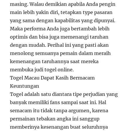
masing. Walau demikian apabila Anda pengin
main lebih yakin diri, tetapkan type pasaran
yang sama dengan kapabilitas yang dipunyai.
Maka performa Anda juga bertambah lebih
optimis dan bisa juga memenangi taruhan
dengan mudah. Perihal ini yang pasti akan
menolong semuanya pemain dalam meraih
kemenangan taruhannya saat mereka
membuka judi togel online.
Togel Macau Dapat Kasih Bermacam
Keuntungan
Togel adalah satu diantara tipe perjudian yang
banyak memiliki fans sampai saat ini. Hal
semacam itu tidak tanpa argumen, karena
permainan tebakan angka ini sanggup
memberinya kesenangan buat seluruhnya