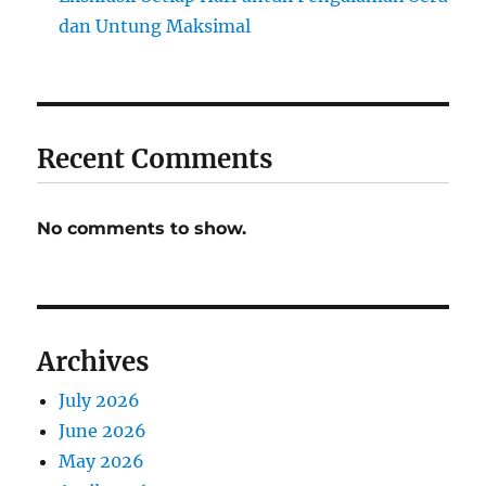
dan Untung Maksimal
Recent Comments
No comments to show.
Archives
July 2026
June 2026
May 2026