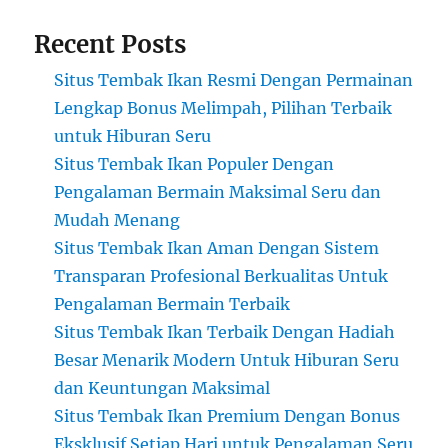
Recent Posts
Situs Tembak Ikan Resmi Dengan Permainan
Lengkap Bonus Melimpah, Pilihan Terbaik
untuk Hiburan Seru
Situs Tembak Ikan Populer Dengan
Pengalaman Bermain Maksimal Seru dan
Mudah Menang
Situs Tembak Ikan Aman Dengan Sistem
Transparan Profesional Berkualitas Untuk
Pengalaman Bermain Terbaik
Situs Tembak Ikan Terbaik Dengan Hadiah
Besar Menarik Modern Untuk Hiburan Seru
dan Keuntungan Maksimal
Situs Tembak Ikan Premium Dengan Bonus
Eksklusif Setiap Hari untuk Pengalaman Seru