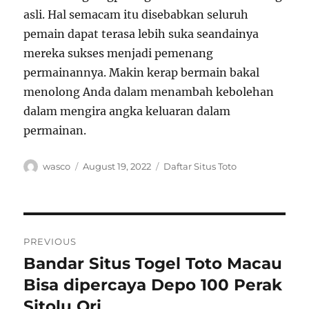
asli. Hal semacam itu disebabkan seluruh
pemain dapat terasa lebih suka seandainya
mereka sukses menjadi pemenang
permainannya. Makin kerap bermain bakal
menolong Anda dalam menambah kebolehan
dalam mengira angka keluaran dalam
permainan.
Author
Posted
Categories
wasco
August 19, 2022
Daftar Situs Toto
on
Post
PREVIOUS
navigation
Bandar Situs Togel Toto Macau
Previous
post:
Bisa dipercaya Depo 100 Perak
Sitolu Ori