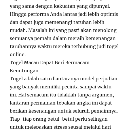
yang sama dengan kekuatan yang dipunyai.
Hingga performa Anda lantas jadi lebih optimis
dan dapat juga memenangi taruhan lebih
mudah. Masalah ini yang pasti akan menolong
semuanya pemain dalam meraih kemenangan
taruhannya waktu mereka terhubung judi togel
online.
Togel Macau Dapat Beri Bermacam
Keuntungan
Togel adalah satu diantaranya model perjudian
yang banyak memiliki pecinta sampai waktu
ini. Hal semacam itu tidaklah tanpa argumen,
lantaran permainan tebakan angka ini dapat
berikan kesenangan untuk seluruh pemainnya.
Tiap-tiap orang betul-betul perlu selingan
untuk melepaskan stress seusai melalui hari