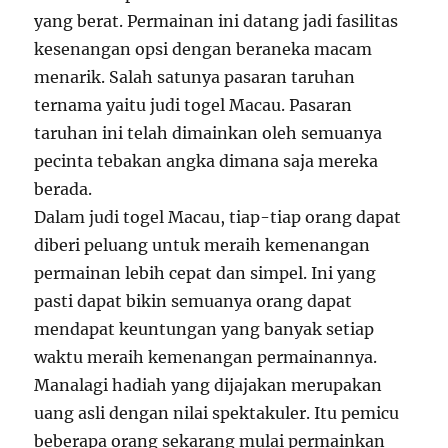
yang berat. Permainan ini datang jadi fasilitas
kesenangan opsi dengan beraneka macam
menarik. Salah satunya pasaran taruhan
ternama yaitu judi togel Macau. Pasaran
taruhan ini telah dimainkan oleh semuanya
pecinta tebakan angka dimana saja mereka
berada.
Dalam judi togel Macau, tiap-tiap orang dapat
diberi peluang untuk meraih kemenangan
permainan lebih cepat dan simpel. Ini yang
pasti dapat bikin semuanya orang dapat
mendapat keuntungan yang banyak setiap
waktu meraih kemenangan permainannya.
Manalagi hadiah yang dijajakan merupakan
uang asli dengan nilai spektakuler. Itu pemicu
beberapa orang sekarang mulai permainkan