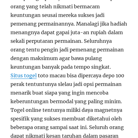
orang yang telah nikmati bermacam
keuntungan seusai mereka sukses jadi
pemenang permainannya. Manalagi jika hadiah
menangnya dapat gapai juta-an rupiah dalam
sekali perputaran permainan. Seluruhnya
orang tentu pengin jadi pemenang permainan
dengan maksimum agar bawa pulang
keuntungan banyak pada tempo singkat.
Situs togel
toto macau bisa dipercaya depo 100
perak tentuntunya slelau jadi opsi permainan
menarik buat siapa yang ingin mencoba
keberuntungan bermodal yang paling minim.
Togel online tentunya miliki daya magnetnya
spesifik yang sukses membuat diketahui oleh
beberapa orang sampai saat ini. Seluruh orang
dapat nikmati kesan taruhan dalam pasaran