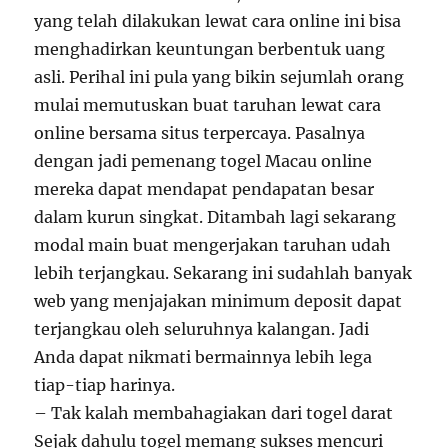
yang telah dilakukan lewat cara online ini bisa
menghadirkan keuntungan berbentuk uang
asli. Perihal ini pula yang bikin sejumlah orang
mulai memutuskan buat taruhan lewat cara
online bersama situs terpercaya. Pasalnya
dengan jadi pemenang togel Macau online
mereka dapat mendapat pendapatan besar
dalam kurun singkat. Ditambah lagi sekarang
modal main buat mengerjakan taruhan udah
lebih terjangkau. Sekarang ini sudahlah banyak
web yang menjajakan minimum deposit dapat
terjangkau oleh seluruhnya kalangan. Jadi
Anda dapat nikmati bermainnya lebih lega
tiap-tiap harinya.
– Tak kalah membahagiakan dari togel darat
Sejak dahulu togel memang sukses mencuri