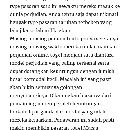
type pasaran satu ini sewaktu mereka masuk ke
dunia perjudian. Anda tentu saja dapat nikmati
banyak type pasaran taruhan terbeken yang
lain jika sudah miliki akun.
Masing-masing pemain tentu punya seleranya
masing-masing waktu mereka mulai mainkan
perjudian online. togel menjadi satu diantara
model perjudian yang paling terkenal serta
dapat datangkan keuntungan dengan jumlah
besar bermodal kecil. Masalah ini yang pasti
akan bikin semuanya golongan
menyenanginya. Dikarenakan biasanya dari
pemain ingin memperoleh keuntungan
berkali-lipat ganda dari modal yang udah
mereka keluarkan. Penawaran ini sudah pasti
makin membikin pasaran togel Macau