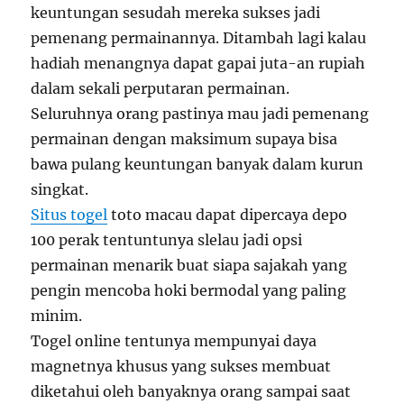
keuntungan sesudah mereka sukses jadi
pemenang permainannya. Ditambah lagi kalau
hadiah menangnya dapat gapai juta-an rupiah
dalam sekali perputaran permainan.
Seluruhnya orang pastinya mau jadi pemenang
permainan dengan maksimum supaya bisa
bawa pulang keuntungan banyak dalam kurun
singkat.
Situs togel
toto macau dapat dipercaya depo
100 perak tentuntunya slelau jadi opsi
permainan menarik buat siapa sajakah yang
pengin mencoba hoki bermodal yang paling
minim.
Togel online tentunya mempunyai daya
magnetnya khusus yang sukses membuat
diketahui oleh banyaknya orang sampai saat