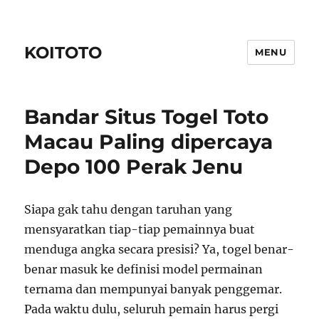
KOITOTO
MENU
Bandar Situs Togel Toto
Macau Paling dipercaya
Depo 100 Perak Jenu
Siapa gak tahu dengan taruhan yang
mensyaratkan tiap-tiap pemainnya buat
menduga angka secara presisi? Ya, togel benar-
benar masuk ke definisi model permainan
ternama dan mempunyai banyak penggemar.
Pada waktu dulu, seluruh pemain harus pergi