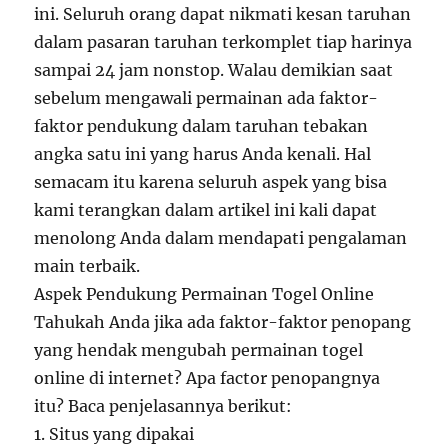
ini. Seluruh orang dapat nikmati kesan taruhan
dalam pasaran taruhan terkomplet tiap harinya
sampai 24 jam nonstop. Walau demikian saat
sebelum mengawali permainan ada faktor-
faktor pendukung dalam taruhan tebakan
angka satu ini yang harus Anda kenali. Hal
semacam itu karena seluruh aspek yang bisa
kami terangkan dalam artikel ini kali dapat
menolong Anda dalam mendapati pengalaman
main terbaik.
Aspek Pendukung Permainan Togel Online
Tahukah Anda jika ada faktor-faktor penopang
yang hendak mengubah permainan togel
online di internet? Apa factor penopangnya
itu? Baca penjelasannya berikut:
1. Situs yang dipakai