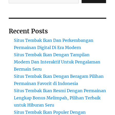
Recent Posts
Situs Tembak Ikan Dan Perkembangan
Permainan Digital Di Era Modern
Situs Tembak Ikan Dengan Tampilan
Modern Dan Interaktif Untuk Pengalaman
Bermain Seru
Situs Tembak Ikan Dengan Beragam Pilihan
Permainan Favorit di Indonesia
Situs Tembak Ikan Resmi Dengan Permainan
Lengkap Bonus Melimpah, Pilihan Terbaik
untuk Hiburan Seru
Situs Tembak Ikan Populer Dengan