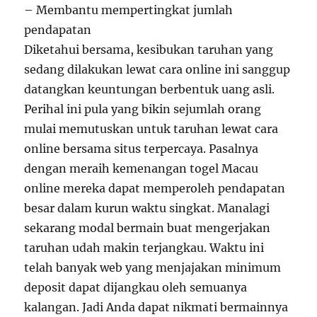
– Membantu mempertingkat jumlah
pendapatan
Diketahui bersama, kesibukan taruhan yang
sedang dilakukan lewat cara online ini sanggup
datangkan keuntungan berbentuk uang asli.
Perihal ini pula yang bikin sejumlah orang
mulai memutuskan untuk taruhan lewat cara
online bersama situs terpercaya. Pasalnya
dengan meraih kemenangan togel Macau
online mereka dapat memperoleh pendapatan
besar dalam kurun waktu singkat. Manalagi
sekarang modal bermain buat mengerjakan
taruhan udah makin terjangkau. Waktu ini
telah banyak web yang menjajakan minimum
deposit dapat dijangkau oleh semuanya
kalangan. Jadi Anda dapat nikmati bermainnya