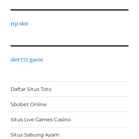
rtp slot
slot777 gacor
Daftar Situs Toto
Sbobet Online
Situs Live Games Casino
Situs Sabung Ayam