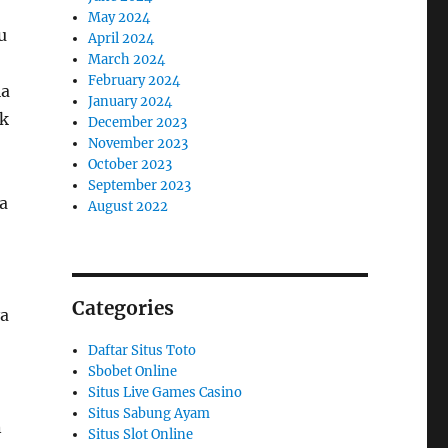
May 2024
u
April 2024
March 2024
February 2024
ia
January 2024
ak
December 2023
November 2023
October 2023
September 2023
a
August 2022
Categories
ya
Daftar Situs Toto
Sbobet Online
Situs Live Games Casino
Situs Sabung Ayam
n
Situs Slot Online