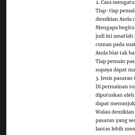
2. Cara mengatu
Tiap-tiap pemai
demikian Anda m
Mengapa begitu?
judi ini amatla
cuman pada suat
Anda biar tak b
Tiap pemain pa
supaya dapat ma
3. Jenis pasaran
Di permainan to
diputuskan oleh
dapat menunjuk 
Walau demikian 
pasaran yang se
lantas lebih me