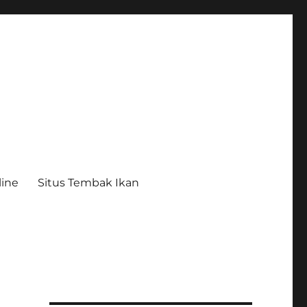
line
Situs Tembak Ikan