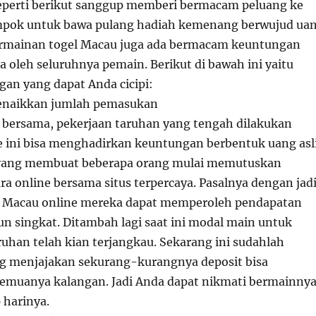
eperti berikut sanggup memberi bermacam peluang ke
pok untuk bawa pulang hadiah kemenang berwujud ua
permainan togel Macau juga ada bermacam keuntungan
a oleh seluruhnya pemain. Berikut di bawah ini yaitu
an yang dapat Anda cicipi:
naikkan jumlah pemasukan
 bersama, pekerjaan taruhan yang tengah dilakukan
ne ini bisa menghadirkan keuntungan berbentuk uang asli
a yang membuat beberapa orang mulai memutuskan
ra online bersama situs terpercaya. Pasalnya dengan jad
 Macau online mereka dapat memperoleh pendapatan
un singkat. Ditambah lagi saat ini modal main untuk
uhan telah kian terjangkau. Sekarang ini sudahlah
g menjajakan sekurang-kurangnya deposit bisa
semuanya kalangan. Jadi Anda dapat nikmati bermainny
 harinya.