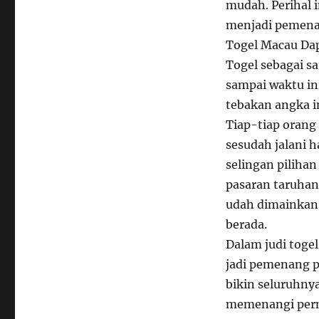
mudah. Perihal 
menjadi pemena
Togel Macau Da
Togel sebagai sa
sampai waktu in
tebakan angka i
Tiap-tiap orang
sesudah jalani h
selingan piliha
pasaran taruhan 
udah dimainkan 
berada.
Dalam judi togel
jadi pemenang p
bikin seluruhny
memenangi perma