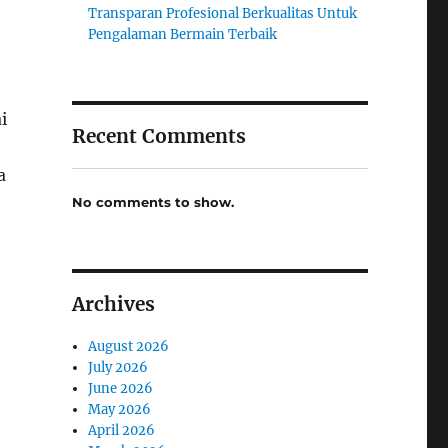
Transparan Profesional Berkualitas Untuk
Pengalaman Bermain Terbaik
i
Recent Comments
a
No comments to show.
Archives
August 2026
July 2026
June 2026
May 2026
April 2026