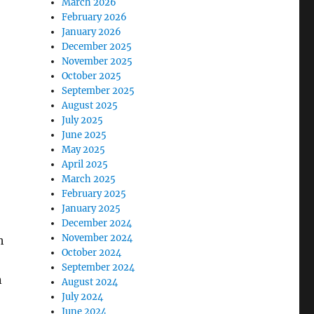
March 2026
February 2026
January 2026
December 2025
November 2025
October 2025
September 2025
August 2025
July 2025
June 2025
May 2025
April 2025
March 2025
February 2025
January 2025
December 2024
November 2024
h
October 2024
September 2024
n
August 2024
July 2024
June 2024