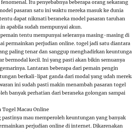
ai fenomenal. Itu penyebabnya beberapa orang sekarang
odel pasaran satu ini waktu mereka masuk ke dunia
 tentu dapat nikmati beraneka model pasaran taruhan
ain apabila sudah mempunyai akun.
pemain tentu mempunyai seleranya masing-masing di
i permainkan perjudian online. togel jadi satu diantara
yang paling tenar dan sanggup menghadirkan keuntung
r bermodal kecil. Ini yang pasti akan bikin semuanya
emarinya. Lantaran beberapa dari pemain pengin
ungan berkali-lipat ganda dari modal yang udah merek
waran ini sudah pasti makin menambah pasaran togel
eh banyak perhatian dari beraneka golongan sampai
 Togel Macau Online
 pastinya mau memperoleh keuntungan yang banyak
rmainkan perjudian online di internet. Dikarenakan