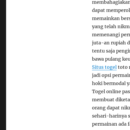
membahagiakan 
dapat memperol
memainkan bersa
yang telah nik
memenangi perm
juta-an rupiah 
tentu saja peng
bawa pulang ke
Situs togel
toto 
jadi opsi perma
hoki bermodal y
Togel online pa
membuat diketah
orang dapat nik
sehari-harinya
permainan ada 