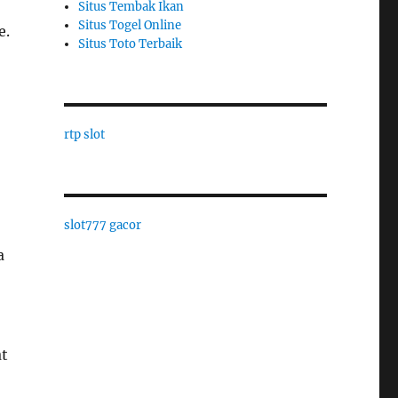
Situs Tembak Ikan
Situs Togel Online
e.
Situs Toto Terbaik
rtp slot
slot777 gacor
a
at