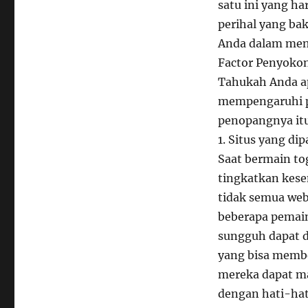
satu ini yang h
perihal yang bak
Anda dalam men
Factor Penyoko
Tahukah Anda ap
mempengaruhi pe
penopangnya itu
1. Situs yang dip
Saat bermain t
tingkatkan kese
tidak semua webs
beberapa pemai
sungguh dapat d
yang bisa memb
mereka dapat ma
dengan hati-hati