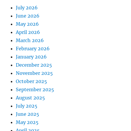
July 2026
June 2026
May 2026
April 2026
March 2026
February 2026
January 2026
December 2025
November 2025
October 2025
September 2025
August 2025
July 2025
June 2025
May 2025
April 2025