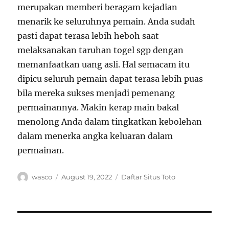
merupakan memberi beragam kejadian
menarik ke seluruhnya pemain. Anda sudah
pasti dapat terasa lebih heboh saat
melaksanakan taruhan togel sgp dengan
memanfaatkan uang asli. Hal semacam itu
dipicu seluruh pemain dapat terasa lebih puas
bila mereka sukses menjadi pemenang
permainannya. Makin kerap main bakal
menolong Anda dalam tingkatkan kebolehan
dalam menerka angka keluaran dalam
permainan.
Author
Posted
Categories
wasco
August 19, 2022
Daftar Situs Toto
on
Post