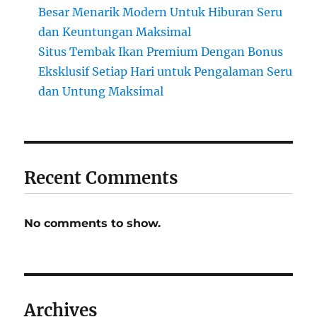
Besar Menarik Modern Untuk Hiburan Seru
dan Keuntungan Maksimal
Situs Tembak Ikan Premium Dengan Bonus
Eksklusif Setiap Hari untuk Pengalaman Seru
dan Untung Maksimal
Recent Comments
No comments to show.
Archives