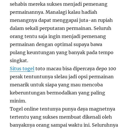
sehabis mereka sukses menjadi pemenang
permainannya. Manalagi kalau hadiah
menangnya dapat menggapai juta-an rupiah
dalam sekali perputaran permainan. Seluruh
orang tentu saja ingin menjadi pemenang
permainan dengan optimal supaya bawa
pulang keuntungan yang banyak pada tempo
singkat.
Situs togel
toto macau bisa dipercaya depo 100
perak tentuntunya slelau jadi opsi permainan
menarik untuk siapa yang mau mencoba
keberuntungan bermodalkan yang paling
minim.
Togel online tentunya punya daya magnetnya
tertentu yang sukses membuat dikenali oleh
banyaknya orang sampai waktu ini. Seluruhnya