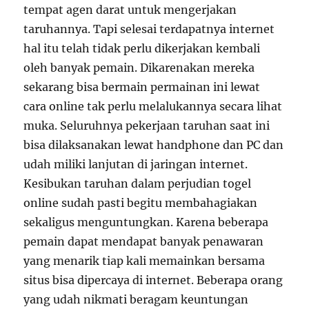
tempat agen darat untuk mengerjakan
taruhannya. Tapi selesai terdapatnya internet
hal itu telah tidak perlu dikerjakan kembali
oleh banyak pemain. Dikarenakan mereka
sekarang bisa bermain permainan ini lewat
cara online tak perlu melalukannya secara lihat
muka. Seluruhnya pekerjaan taruhan saat ini
bisa dilaksanakan lewat handphone dan PC dan
udah miliki lanjutan di jaringan internet.
Kesibukan taruhan dalam perjudian togel
online sudah pasti begitu membahagiakan
sekaligus menguntungkan. Karena beberapa
pemain dapat mendapat banyak penawaran
yang menarik tiap kali memainkan bersama
situs bisa dipercaya di internet. Beberapa orang
yang udah nikmati beragam keuntungan