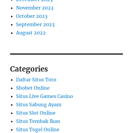
November 2023
October 2023
September 2023
August 2022
Categories
Daftar Situs Toto
Sbobet Online
Situs Live Games Casino
Situs Sabung Ayam
Situs Slot Online
Situs Tembak Ikan
Situs Togel Online