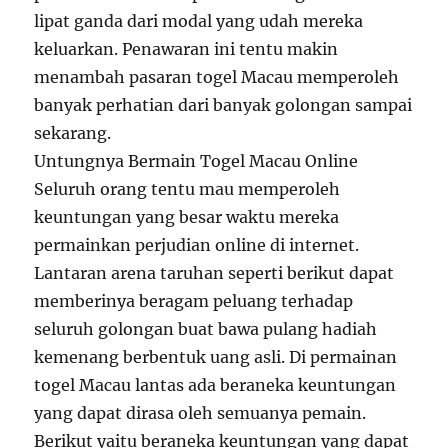
lipat ganda dari modal yang udah mereka
keluarkan. Penawaran ini tentu makin
menambah pasaran togel Macau memperoleh
banyak perhatian dari banyak golongan sampai
sekarang.
Untungnya Bermain Togel Macau Online
Seluruh orang tentu mau memperoleh
keuntungan yang besar waktu mereka
permainkan perjudian online di internet.
Lantaran arena taruhan seperti berikut dapat
memberinya beragam peluang terhadap
seluruh golongan buat bawa pulang hadiah
kemenang berbentuk uang asli. Di permainan
togel Macau lantas ada beraneka keuntungan
yang dapat dirasa oleh semuanya pemain.
Berikut yaitu beraneka keuntungan yang dapat