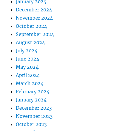
January 2025
December 2024
November 2024
October 2024
September 2024
August 2024
July 2024
June 2024
May 2024
April 2024
March 2024
February 2024
January 2024
December 2023
November 2023
October 2023