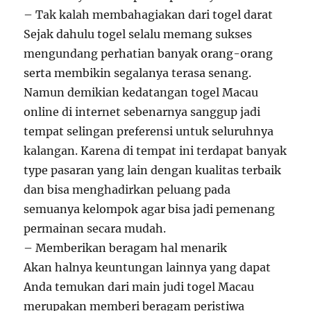
– Tak kalah membahagiakan dari togel darat
Sejak dahulu togel selalu memang sukses
mengundang perhatian banyak orang-orang
serta membikin segalanya terasa senang.
Namun demikian kedatangan togel Macau
online di internet sebenarnya sanggup jadi
tempat selingan preferensi untuk seluruhnya
kalangan. Karena di tempat ini terdapat banyak
type pasaran yang lain dengan kualitas terbaik
dan bisa menghadirkan peluang pada
semuanya kelompok agar bisa jadi pemenang
permainan secara mudah.
– Memberikan beragam hal menarik
Akan halnya keuntungan lainnya yang dapat
Anda temukan dari main judi togel Macau
merupakan memberi beragam peristiwa