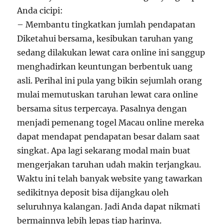
Anda cicipi:
– Membantu tingkatkan jumlah pendapatan
Diketahui bersama, kesibukan taruhan yang
sedang dilakukan lewat cara online ini sanggup
menghadirkan keuntungan berbentuk uang
asli. Perihal ini pula yang bikin sejumlah orang
mulai memutuskan taruhan lewat cara online
bersama situs terpercaya. Pasalnya dengan
menjadi pemenang togel Macau online mereka
dapat mendapat pendapatan besar dalam saat
singkat. Apa lagi sekarang modal main buat
mengerjakan taruhan udah makin terjangkau.
Waktu ini telah banyak website yang tawarkan
sedikitnya deposit bisa dijangkau oleh
seluruhnya kalangan. Jadi Anda dapat nikmati
bermainnya lebih lepas tiap harinya.