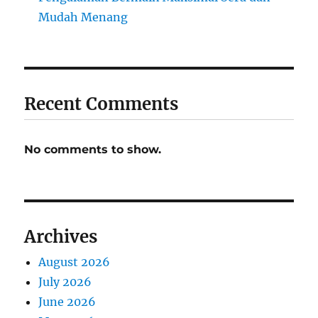
Mudah Menang
Recent Comments
No comments to show.
Archives
August 2026
July 2026
June 2026