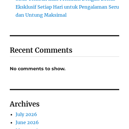
Eksklusif Setiap Hari untuk Pengalaman Seru
dan Untung Maksimal
Recent Comments
No comments to show.
Archives
July 2026
June 2026