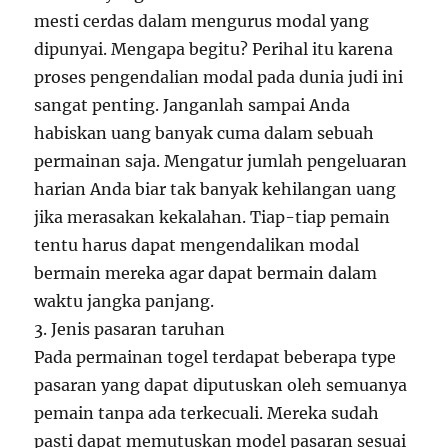
mesti cerdas dalam mengurus modal yang
dipunyai. Mengapa begitu? Perihal itu karena
proses pengendalian modal pada dunia judi ini
sangat penting. Janganlah sampai Anda
habiskan uang banyak cuma dalam sebuah
permainan saja. Mengatur jumlah pengeluaran
harian Anda biar tak banyak kehilangan uang
jika merasakan kekalahan. Tiap-tiap pemain
tentu harus dapat mengendalikan modal
bermain mereka agar dapat bermain dalam
waktu jangka panjang.
3. Jenis pasaran taruhan
Pada permainan togel terdapat beberapa type
pasaran yang dapat diputuskan oleh semuanya
pemain tanpa ada terkecuali. Mereka sudah
pasti dapat memutuskan model pasaran sesuai