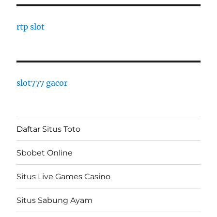
rtp slot
slot777 gacor
Daftar Situs Toto
Sbobet Online
Situs Live Games Casino
Situs Sabung Ayam