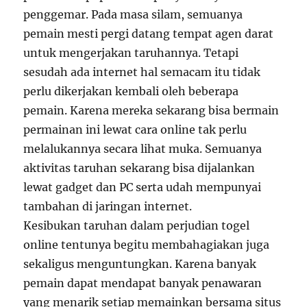
penggemar. Pada masa silam, semuanya
pemain mesti pergi datang tempat agen darat
untuk mengerjakan taruhannya. Tetapi
sesudah ada internet hal semacam itu tidak
perlu dikerjakan kembali oleh beberapa
pemain. Karena mereka sekarang bisa bermain
permainan ini lewat cara online tak perlu
melalukannya secara lihat muka. Semuanya
aktivitas taruhan sekarang bisa dijalankan
lewat gadget dan PC serta udah mempunyai
tambahan di jaringan internet.
Kesibukan taruhan dalam perjudian togel
online tentunya begitu membahagiakan juga
sekaligus menguntungkan. Karena banyak
pemain dapat mendapat banyak penawaran
yang menarik setiap memainkan bersama situs