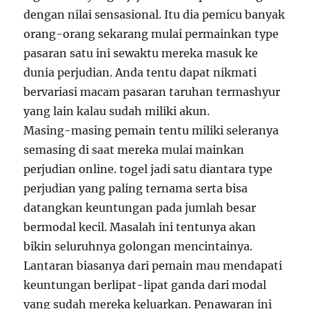
dengan nilai sensasional. Itu dia pemicu banyak
orang-orang sekarang mulai permainkan type
pasaran satu ini sewaktu mereka masuk ke
dunia perjudian. Anda tentu dapat nikmati
bervariasi macam pasaran taruhan termashyur
yang lain kalau sudah miliki akun.
Masing-masing pemain tentu miliki seleranya
semasing di saat mereka mulai mainkan
perjudian online. togel jadi satu diantara type
perjudian yang paling ternama serta bisa
datangkan keuntungan pada jumlah besar
bermodal kecil. Masalah ini tentunya akan
bikin seluruhnya golongan mencintainya.
Lantaran biasanya dari pemain mau mendapati
keuntungan berlipat-lipat ganda dari modal
yang sudah mereka keluarkan. Penawaran ini