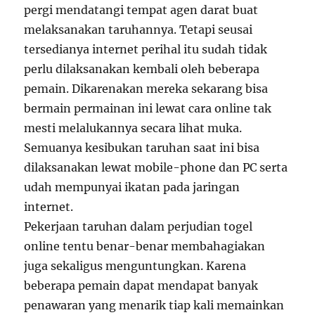
pergi mendatangi tempat agen darat buat
melaksanakan taruhannya. Tetapi seusai
tersedianya internet perihal itu sudah tidak
perlu dilaksanakan kembali oleh beberapa
pemain. Dikarenakan mereka sekarang bisa
bermain permainan ini lewat cara online tak
mesti melalukannya secara lihat muka.
Semuanya kesibukan taruhan saat ini bisa
dilaksanakan lewat mobile-phone dan PC serta
udah mempunyai ikatan pada jaringan
internet.
Pekerjaan taruhan dalam perjudian togel
online tentu benar-benar membahagiakan
juga sekaligus menguntungkan. Karena
beberapa pemain dapat mendapat banyak
penawaran yang menarik tiap kali memainkan