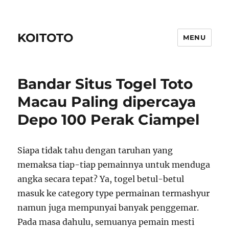
KOITOTO
MENU
Bandar Situs Togel Toto
Macau Paling dipercaya
Depo 100 Perak Ciampel
Siapa tidak tahu dengan taruhan yang
memaksa tiap-tiap pemainnya untuk menduga
angka secara tepat? Ya, togel betul-betul
masuk ke category type permainan termashyur
namun juga mempunyai banyak penggemar.
Pada masa dahulu, semuanya pemain mesti