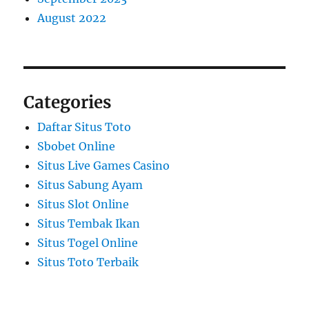
August 2022
Categories
Daftar Situs Toto
Sbobet Online
Situs Live Games Casino
Situs Sabung Ayam
Situs Slot Online
Situs Tembak Ikan
Situs Togel Online
Situs Toto Terbaik