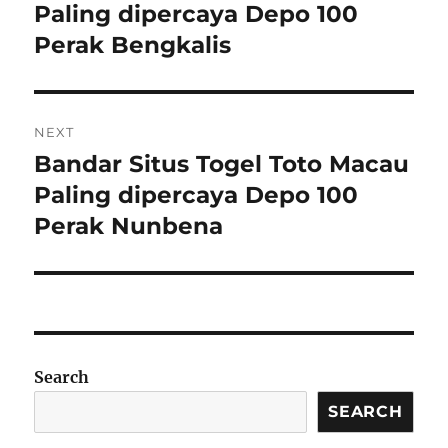
post:
Paling dipercaya Depo 100
Perak Bengkalis
NEXT
Bandar Situs Togel Toto Macau
Next
post:
Paling dipercaya Depo 100
Perak Nunbena
Search
SEARCH