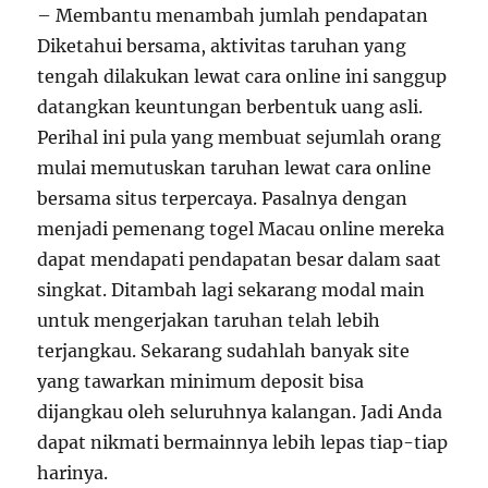
– Membantu menambah jumlah pendapatan
Diketahui bersama, aktivitas taruhan yang
tengah dilakukan lewat cara online ini sanggup
datangkan keuntungan berbentuk uang asli.
Perihal ini pula yang membuat sejumlah orang
mulai memutuskan taruhan lewat cara online
bersama situs terpercaya. Pasalnya dengan
menjadi pemenang togel Macau online mereka
dapat mendapati pendapatan besar dalam saat
singkat. Ditambah lagi sekarang modal main
untuk mengerjakan taruhan telah lebih
terjangkau. Sekarang sudahlah banyak site
yang tawarkan minimum deposit bisa
dijangkau oleh seluruhnya kalangan. Jadi Anda
dapat nikmati bermainnya lebih lepas tiap-tiap
harinya.