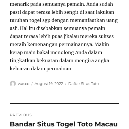
menarik pada semuanya pemain. Anda sudah
pasti dapat terasa lebih sengit di saat lakukan
taruhan togel sgp dengan memanfaatkan uang
asli. Hal itu disebabkan semuanya pemain
dapat terasa lebih puas jikalau mereka sukses
meraih kemenangan permainannya. Makin
kerap main bakal menolong Anda dalam
tingkatkan kekuatan dalam mengira angka
keluaran dalam permainan.
Author
Posted
Categories
wasco
August 19, 2022
Daftar Situs Toto
on
Post
PREVIOUS
navigation
Bandar Situs Togel Toto Macau
Previous