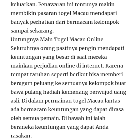
keluarkan. Penawaran ini tentunya makin
membikin pasaran togel Macau mendapati
banyak perhatian dari bermacam kelompok
sampai sekarang.
Untungnya Main Togel Macau Online
Seluruhnya orang pastinya pengin mendapati
keuntungan yang besar di saat mereka
mainkan perjudian online di internet. Karena
tempat taruhan seperti berikut bisa memberi
beragam peluang ke semuanya kelompok buat
bawa pulang hadiah kemenang berwujud uang
asli. Di dalam permainan togel Macau lantas
ada bermacam keuntungan yang dapat dirasa
oleh semua pemain. Di bawah ini ialah
beraneka keuntungan yang dapat Anda
rasakan: