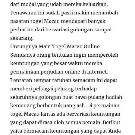
dari modal yang udah mereka keluarkan.
Penawaran ini sudah pasti makin menambah
pasaran togel Macau mendapati banyak
perhatian dari bervariasi golongan sampai
sekarang.
Untungnya Main Togel Macau Online
Semuanya orang tentulah ingin memperoleh
keuntungan yang besar waktu mereka
permainkan perjudian online di internet.
Lantaran tempat taruhan semacam ini dapat
memberi pelbagai peluang terhadap
seluruhnya golongan buat bawa pulang hadiah
kemenang berbentuk uang asli. Di permainan
togel Macau lantas ada bervariasi keuntungan
yang dapat dirasa oleh semua pemain. Berikut
yaitu bermacam keuntungan yang dapat Anda