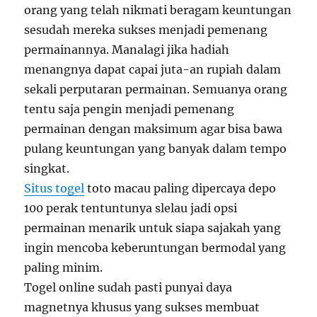
orang yang telah nikmati beragam keuntungan
sesudah mereka sukses menjadi pemenang
permainannya. Manalagi jika hadiah
menangnya dapat capai juta-an rupiah dalam
sekali perputaran permainan. Semuanya orang
tentu saja pengin menjadi pemenang
permainan dengan maksimum agar bisa bawa
pulang keuntungan yang banyak dalam tempo
singkat.
Situs togel
toto macau paling dipercaya depo
100 perak tentuntunya slelau jadi opsi
permainan menarik untuk siapa sajakah yang
ingin mencoba keberuntungan bermodal yang
paling minim.
Togel online sudah pasti punyai daya
magnetnya khusus yang sukses membuat