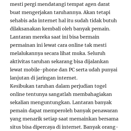
mesti pergi mendatangi tempat agen darat
buat mengerjakan taruhannya. Akan tetapi
sehabis ada internet hal itu sudah tidak butuh
dilaksanakan kembali oleh banyak pemain.
Lantaran mereka saat ini bisa bermain
permainan ini lewat cara online tak mesti
melalukannya secara lihat muka. Seluruh
aktivitas taruhan sekarang bisa dijalankan
lewat mobile-phone dan PC serta udah punyai
lanjutan di jaringan internet.
Kesibukan taruhan dalam perjudian togel
online tentunya sangatlah membahagiakan
sekalian menguntungkan. Lantaran banyak
pemain dapat memperoleh banyak penawaran
yang menarik setiap saat memainkan bersama
situs bisa dipercaya di internet. Banyak orang-