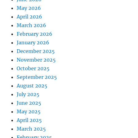
May 2026
April 2026
March 2026
February 2026
January 2026
December 2025
November 2025
October 2025
September 2025
August 2025
July 2025
June 2025
May 2025
April 2025
March 2025
February 2025