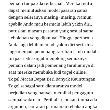
pemain tanpa ada terkecuali. Mereka tentu
dapat memutuskan model pasaran sama
dengan seleranya masing-masing. Namun
apabila Anda mau bermain lebih yakin diri,
putuskan macam pasaran yang sesuai sama
kebolehan yang dipunyai. Hingga performa
Anda juga lebih menjadi yakin diri serta bisa
juga menjadi pemenang taruhan lebih mudah.
Ini pastilah sangat menolong semuanya
pemain dalam jadi pemenang taruhannya di
saat mereka membuka judi togel online.
Togel Macau Dapat Beri Banyak Keuntungan
Togel sebagai satu diantaranya model
perjudian yang banyak memiliki pengagum
sampai waktu ini. Perihal itu bukan tanpa ada
argumen, lantaran permainan tebakan angka