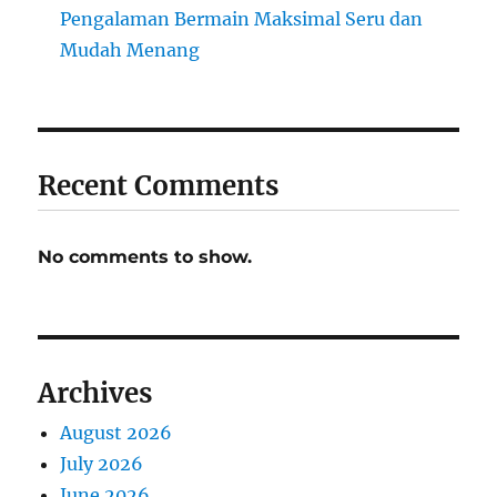
Pengalaman Bermain Maksimal Seru dan
Mudah Menang
Recent Comments
No comments to show.
Archives
August 2026
July 2026
June 2026