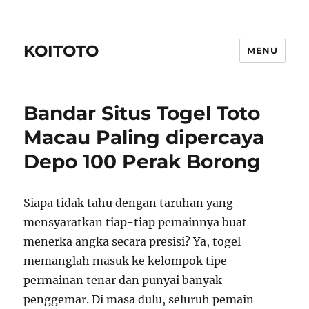
KOITOTO
MENU
Bandar Situs Togel Toto
Macau Paling dipercaya
Depo 100 Perak Borong
Siapa tidak tahu dengan taruhan yang
mensyaratkan tiap-tiap pemainnya buat
menerka angka secara presisi? Ya, togel
memanglah masuk ke kelompok tipe
permainan tenar dan punyai banyak
penggemar. Di masa dulu, seluruh pemain