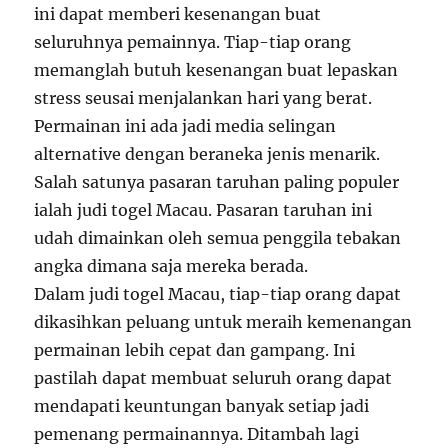
ini dapat memberi kesenangan buat
seluruhnya pemainnya. Tiap-tiap orang
memanglah butuh kesenangan buat lepaskan
stress seusai menjalankan hari yang berat.
Permainan ini ada jadi media selingan
alternative dengan beraneka jenis menarik.
Salah satunya pasaran taruhan paling populer
ialah judi togel Macau. Pasaran taruhan ini
udah dimainkan oleh semua penggila tebakan
angka dimana saja mereka berada.
Dalam judi togel Macau, tiap-tiap orang dapat
dikasihkan peluang untuk meraih kemenangan
permainan lebih cepat dan gampang. Ini
pastilah dapat membuat seluruh orang dapat
mendapati keuntungan banyak setiap jadi
pemenang permainannya. Ditambah lagi