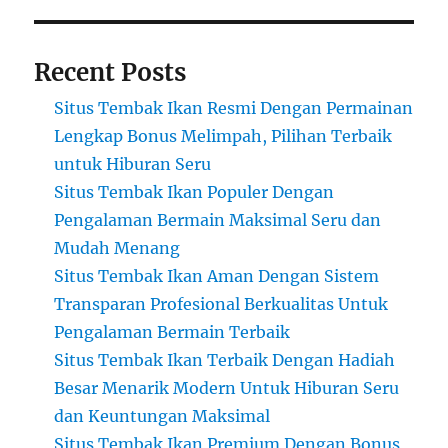
Recent Posts
Situs Tembak Ikan Resmi Dengan Permainan
Lengkap Bonus Melimpah, Pilihan Terbaik
untuk Hiburan Seru
Situs Tembak Ikan Populer Dengan
Pengalaman Bermain Maksimal Seru dan
Mudah Menang
Situs Tembak Ikan Aman Dengan Sistem
Transparan Profesional Berkualitas Untuk
Pengalaman Bermain Terbaik
Situs Tembak Ikan Terbaik Dengan Hadiah
Besar Menarik Modern Untuk Hiburan Seru
dan Keuntungan Maksimal
Situs Tembak Ikan Premium Dengan Bonus