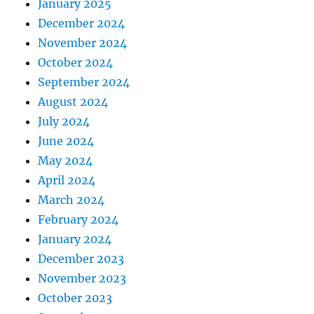
January 2025
December 2024
November 2024
October 2024
September 2024
August 2024
July 2024
June 2024
May 2024
April 2024
March 2024
February 2024
January 2024
December 2023
November 2023
October 2023