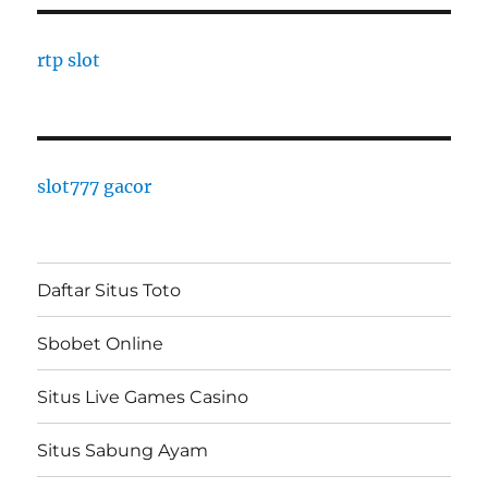
rtp slot
slot777 gacor
Daftar Situs Toto
Sbobet Online
Situs Live Games Casino
Situs Sabung Ayam