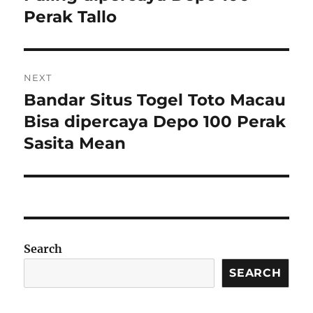
Perak Tallo
NEXT
Bandar Situs Togel Toto Macau
Next
post:
Bisa dipercaya Depo 100 Perak
Sasita Mean
Search
SEARCH