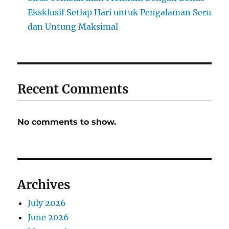
Eksklusif Setiap Hari untuk Pengalaman Seru
dan Untung Maksimal
Recent Comments
No comments to show.
Archives
July 2026
June 2026