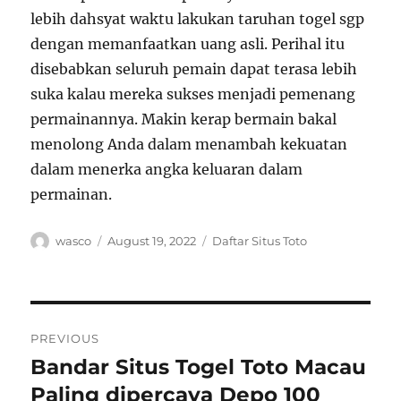
lebih dahsyat waktu lakukan taruhan togel sgp
dengan memanfaatkan uang asli. Perihal itu
disebabkan seluruh pemain dapat terasa lebih
suka kalau mereka sukses menjadi pemenang
permainannya. Makin kerap bermain bakal
menolong Anda dalam menambah kekuatan
dalam menerka angka keluaran dalam
permainan.
Author
Posted
Categories
wasco
August 19, 2022
Daftar Situs Toto
on
Post
PREVIOUS
navigation
Bandar Situs Togel Toto Macau
Previous
post:
Paling dipercaya Depo 100