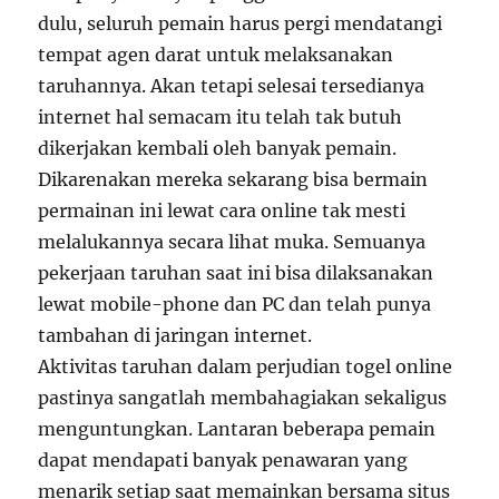
dulu, seluruh pemain harus pergi mendatangi
tempat agen darat untuk melaksanakan
taruhannya. Akan tetapi selesai tersedianya
internet hal semacam itu telah tak butuh
dikerjakan kembali oleh banyak pemain.
Dikarenakan mereka sekarang bisa bermain
permainan ini lewat cara online tak mesti
melalukannya secara lihat muka. Semuanya
pekerjaan taruhan saat ini bisa dilaksanakan
lewat mobile-phone dan PC dan telah punya
tambahan di jaringan internet.
Aktivitas taruhan dalam perjudian togel online
pastinya sangatlah membahagiakan sekaligus
menguntungkan. Lantaran beberapa pemain
dapat mendapati banyak penawaran yang
menarik setiap saat memainkan bersama situs