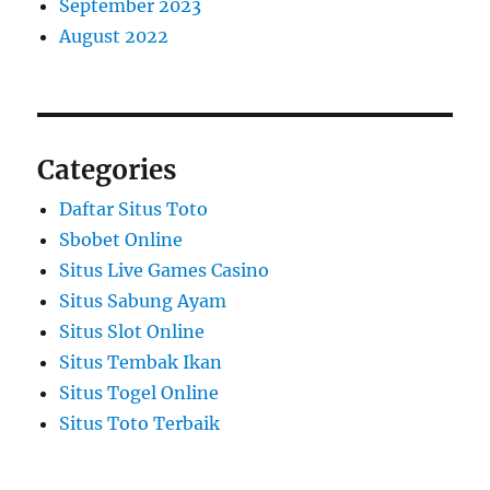
September 2023
August 2022
Categories
Daftar Situs Toto
Sbobet Online
Situs Live Games Casino
Situs Sabung Ayam
Situs Slot Online
Situs Tembak Ikan
Situs Togel Online
Situs Toto Terbaik