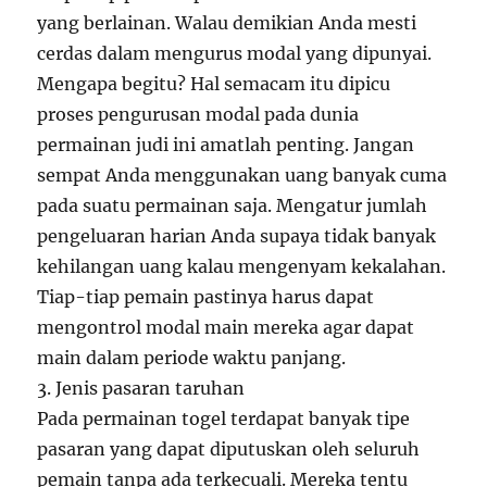
yang berlainan. Walau demikian Anda mesti
cerdas dalam mengurus modal yang dipunyai.
Mengapa begitu? Hal semacam itu dipicu
proses pengurusan modal pada dunia
permainan judi ini amatlah penting. Jangan
sempat Anda menggunakan uang banyak cuma
pada suatu permainan saja. Mengatur jumlah
pengeluaran harian Anda supaya tidak banyak
kehilangan uang kalau mengenyam kekalahan.
Tiap-tiap pemain pastinya harus dapat
mengontrol modal main mereka agar dapat
main dalam periode waktu panjang.
3. Jenis pasaran taruhan
Pada permainan togel terdapat banyak tipe
pasaran yang dapat diputuskan oleh seluruh
pemain tanpa ada terkecuali. Mereka tentu