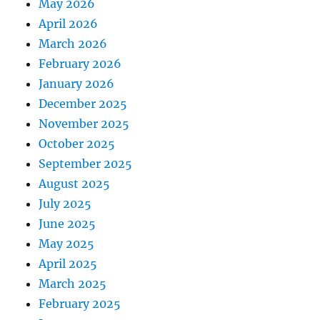
May 2026
April 2026
March 2026
February 2026
January 2026
December 2025
November 2025
October 2025
September 2025
August 2025
July 2025
June 2025
May 2025
April 2025
March 2025
February 2025