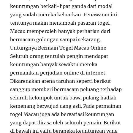
keuntungan berkali-lipat ganda dari modal
yang sudah mereka keluarkan. Penawaran ini
tentunya makin menambah pasaran togel
Macau memperoleh banyak perhatian dari
bermacam golongan sampai sekarang.
Untungnya Bermain Togel Macau Online
Seluruh orang tentulah pengin mendapat
keuntungan banyak sewaktu mereka
permainkan perjudian online di internet.
Dikarenakan arena taruhan seperti berikut
sanggup memberi bermacam peluang terhadap
seluruh kelompok untuk bawa pulang hadiah
kemenang berwujud uang asli. Pada permainan
togel Macau juga ada bervariasi keuntungan
yang dapat dirasa oleh seluruh pemain. Berikut
di bawah ini yaitu beraneka keuntungan yang