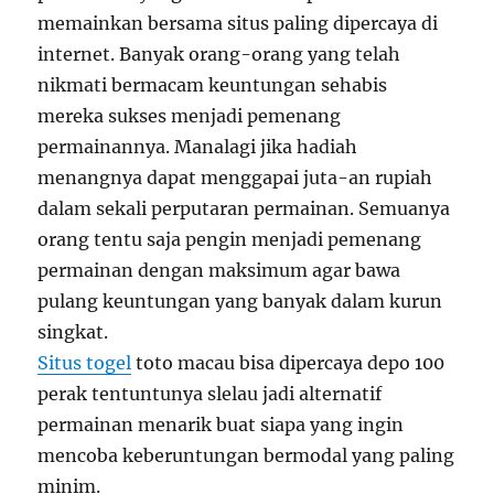
memainkan bersama situs paling dipercaya di
internet. Banyak orang-orang yang telah
nikmati bermacam keuntungan sehabis
mereka sukses menjadi pemenang
permainannya. Manalagi jika hadiah
menangnya dapat menggapai juta-an rupiah
dalam sekali perputaran permainan. Semuanya
orang tentu saja pengin menjadi pemenang
permainan dengan maksimum agar bawa
pulang keuntungan yang banyak dalam kurun
singkat.
Situs togel
toto macau bisa dipercaya depo 100
perak tentuntunya slelau jadi alternatif
permainan menarik buat siapa yang ingin
mencoba keberuntungan bermodal yang paling
minim.