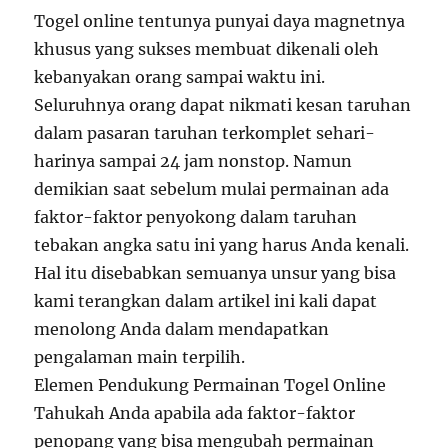
Togel online tentunya punyai daya magnetnya
khusus yang sukses membuat dikenali oleh
kebanyakan orang sampai waktu ini.
Seluruhnya orang dapat nikmati kesan taruhan
dalam pasaran taruhan terkomplet sehari-
harinya sampai 24 jam nonstop. Namun
demikian saat sebelum mulai permainan ada
faktor-faktor penyokong dalam taruhan
tebakan angka satu ini yang harus Anda kenali.
Hal itu disebabkan semuanya unsur yang bisa
kami terangkan dalam artikel ini kali dapat
menolong Anda dalam mendapatkan
pengalaman main terpilih.
Elemen Pendukung Permainan Togel Online
Tahukah Anda apabila ada faktor-faktor
penopang yang bisa mengubah permainan