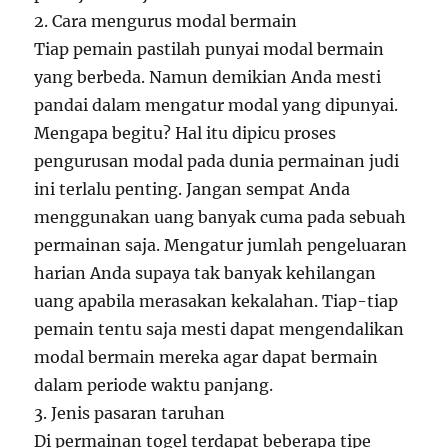
2. Cara mengurus modal bermain
Tiap pemain pastilah punyai modal bermain
yang berbeda. Namun demikian Anda mesti
pandai dalam mengatur modal yang dipunyai.
Mengapa begitu? Hal itu dipicu proses
pengurusan modal pada dunia permainan judi
ini terlalu penting. Jangan sempat Anda
menggunakan uang banyak cuma pada sebuah
permainan saja. Mengatur jumlah pengeluaran
harian Anda supaya tak banyak kehilangan
uang apabila merasakan kekalahan. Tiap-tiap
pemain tentu saja mesti dapat mengendalikan
modal bermain mereka agar dapat bermain
dalam periode waktu panjang.
3. Jenis pasaran taruhan
Di permainan togel terdapat beberapa tipe