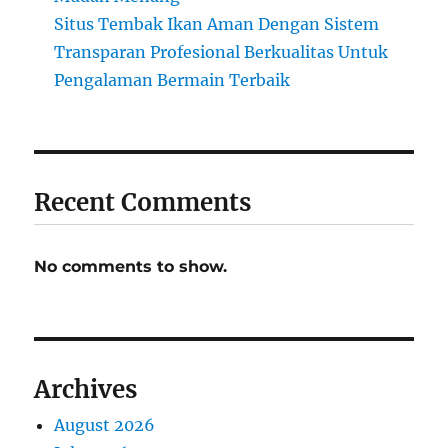
Situs Tembak Ikan Aman Dengan Sistem
Transparan Profesional Berkualitas Untuk
Pengalaman Bermain Terbaik
Recent Comments
No comments to show.
Archives
August 2026