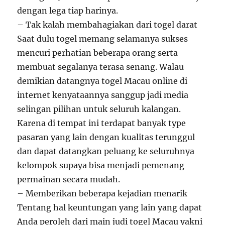
dengan lega tiap harinya.
– Tak kalah membahagiakan dari togel darat
Saat dulu togel memang selamanya sukses
mencuri perhatian beberapa orang serta
membuat segalanya terasa senang. Walau
demikian datangnya togel Macau online di
internet kenyataannya sanggup jadi media
selingan pilihan untuk seluruh kalangan.
Karena di tempat ini terdapat banyak type
pasaran yang lain dengan kualitas terunggul
dan dapat datangkan peluang ke seluruhnya
kelompok supaya bisa menjadi pemenang
permainan secara mudah.
– Memberikan beberapa kejadian menarik
Tentang hal keuntungan yang lain yang dapat
Anda peroleh dari main judi togel Macau yakni