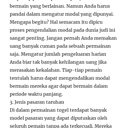
bermain yang berlainan. Namun Anda harus
pandai dalam mengatur modal yang dipunyai.
Mengapa begitu? Hal semacam itu dipicu
proses pengendalian modal pada dunia judi ini
sangat penting. Jangan pernah Anda memakan
uang banyak cuman pada sebuah permainan
saja. Mengatur jumlah pengeluaran harian
Anda biar tak banyak kehilangan uang jika
merasakan kekalahan. Tiap-tiap pemain
tentulah harus dapat mengendalikan modal
bermain mereka agar dapat bermain dalam
periode waktu panjang.
3. Jenis pasaran taruhan
Di dalam permainan togel terdapat banyak
model pasaran yang dapat diputuskan oleh
seluruh pemain tanpa ada terkecuali. Mereka