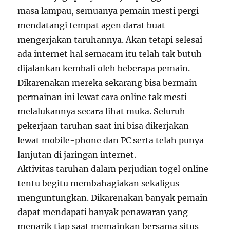
masa lampau, semuanya pemain mesti pergi
mendatangi tempat agen darat buat
mengerjakan taruhannya. Akan tetapi selesai
ada internet hal semacam itu telah tak butuh
dijalankan kembali oleh beberapa pemain.
Dikarenakan mereka sekarang bisa bermain
permainan ini lewat cara online tak mesti
melalukannya secara lihat muka. Seluruh
pekerjaan taruhan saat ini bisa dikerjakan
lewat mobile-phone dan PC serta telah punya
lanjutan di jaringan internet.
Aktivitas taruhan dalam perjudian togel online
tentu begitu membahagiakan sekaligus
menguntungkan. Dikarenakan banyak pemain
dapat mendapati banyak penawaran yang
menarik tiap saat memainkan bersama situs