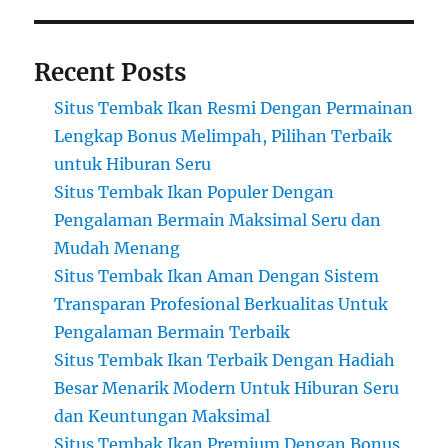
Recent Posts
Situs Tembak Ikan Resmi Dengan Permainan
Lengkap Bonus Melimpah, Pilihan Terbaik
untuk Hiburan Seru
Situs Tembak Ikan Populer Dengan
Pengalaman Bermain Maksimal Seru dan
Mudah Menang
Situs Tembak Ikan Aman Dengan Sistem
Transparan Profesional Berkualitas Untuk
Pengalaman Bermain Terbaik
Situs Tembak Ikan Terbaik Dengan Hadiah
Besar Menarik Modern Untuk Hiburan Seru
dan Keuntungan Maksimal
Situs Tembak Ikan Premium Dengan Bonus