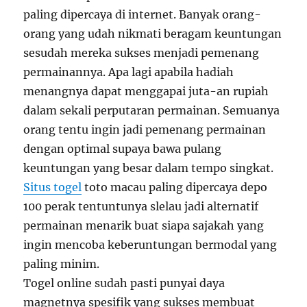
paling dipercaya di internet. Banyak orang-
orang yang udah nikmati beragam keuntungan
sesudah mereka sukses menjadi pemenang
permainannya. Apa lagi apabila hadiah
menangnya dapat menggapai juta-an rupiah
dalam sekali perputaran permainan. Semuanya
orang tentu ingin jadi pemenang permainan
dengan optimal supaya bawa pulang
keuntungan yang besar dalam tempo singkat.
Situs togel
toto macau paling dipercaya depo
100 perak tentuntunya slelau jadi alternatif
permainan menarik buat siapa sajakah yang
ingin mencoba keberuntungan bermodal yang
paling minim.
Togel online sudah pasti punyai daya
magnetnya spesifik yang sukses membuat