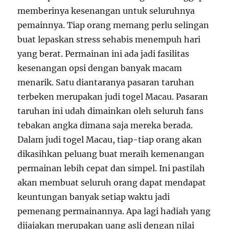
memberinya kesenangan untuk seluruhnya
pemainnya. Tiap orang memang perlu selingan
buat lepaskan stress sehabis menempuh hari
yang berat. Permainan ini ada jadi fasilitas
kesenangan opsi dengan banyak macam
menarik. Satu diantaranya pasaran taruhan
terbeken merupakan judi togel Macau. Pasaran
taruhan ini udah dimainkan oleh seluruh fans
tebakan angka dimana saja mereka berada.
Dalam judi togel Macau, tiap-tiap orang akan
dikasihkan peluang buat meraih kemenangan
permainan lebih cepat dan simpel. Ini pastilah
akan membuat seluruh orang dapat mendapat
keuntungan banyak setiap waktu jadi
pemenang permainannya. Apa lagi hadiah yang
dijajakan merupakan uang asli dengan nilai