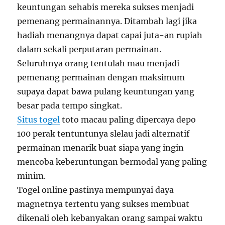
keuntungan sehabis mereka sukses menjadi
pemenang permainannya. Ditambah lagi jika
hadiah menangnya dapat capai juta-an rupiah
dalam sekali perputaran permainan.
Seluruhnya orang tentulah mau menjadi
pemenang permainan dengan maksimum
supaya dapat bawa pulang keuntungan yang
besar pada tempo singkat.
Situs togel
toto macau paling dipercaya depo
100 perak tentuntunya slelau jadi alternatif
permainan menarik buat siapa yang ingin
mencoba keberuntungan bermodal yang paling
minim.
Togel online pastinya mempunyai daya
magnetnya tertentu yang sukses membuat
dikenali oleh kebanyakan orang sampai waktu