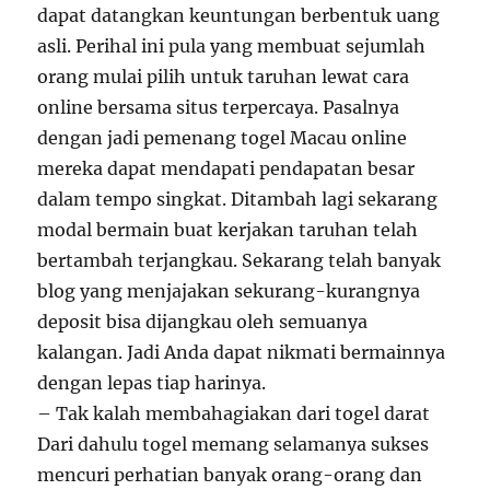
dapat datangkan keuntungan berbentuk uang
asli. Perihal ini pula yang membuat sejumlah
orang mulai pilih untuk taruhan lewat cara
online bersama situs terpercaya. Pasalnya
dengan jadi pemenang togel Macau online
mereka dapat mendapati pendapatan besar
dalam tempo singkat. Ditambah lagi sekarang
modal bermain buat kerjakan taruhan telah
bertambah terjangkau. Sekarang telah banyak
blog yang menjajakan sekurang-kurangnya
deposit bisa dijangkau oleh semuanya
kalangan. Jadi Anda dapat nikmati bermainnya
dengan lepas tiap harinya.
– Tak kalah membahagiakan dari togel darat
Dari dahulu togel memang selamanya sukses
mencuri perhatian banyak orang-orang dan