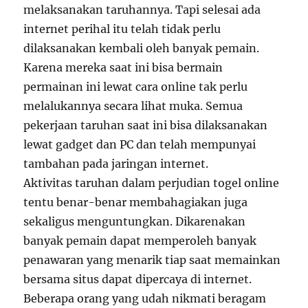
melaksanakan taruhannya. Tapi selesai ada
internet perihal itu telah tidak perlu
dilaksanakan kembali oleh banyak pemain.
Karena mereka saat ini bisa bermain
permainan ini lewat cara online tak perlu
melalukannya secara lihat muka. Semua
pekerjaan taruhan saat ini bisa dilaksanakan
lewat gadget dan PC dan telah mempunyai
tambahan pada jaringan internet.
Aktivitas taruhan dalam perjudian togel online
tentu benar-benar membahagiakan juga
sekaligus menguntungkan. Dikarenakan
banyak pemain dapat memperoleh banyak
penawaran yang menarik tiap saat memainkan
bersama situs dapat dipercaya di internet.
Beberapa orang yang udah nikmati beragam