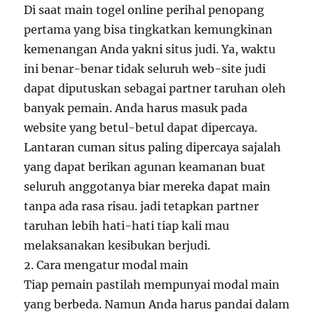
Di saat main togel online perihal penopang
pertama yang bisa tingkatkan kemungkinan
kemenangan Anda yakni situs judi. Ya, waktu
ini benar-benar tidak seluruh web-site judi
dapat diputuskan sebagai partner taruhan oleh
banyak pemain. Anda harus masuk pada
website yang betul-betul dapat dipercaya.
Lantaran cuman situs paling dipercaya sajalah
yang dapat berikan agunan keamanan buat
seluruh anggotanya biar mereka dapat main
tanpa ada rasa risau. jadi tetapkan partner
taruhan lebih hati-hati tiap kali mau
melaksanakan kesibukan berjudi.
2. Cara mengatur modal main
Tiap pemain pastilah mempunyai modal main
yang berbeda. Namun Anda harus pandai dalam