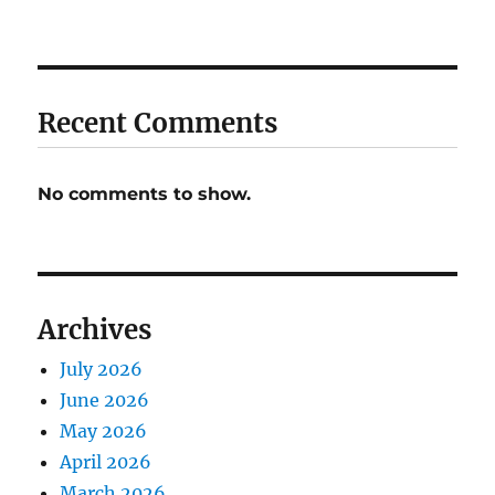
Recent Comments
No comments to show.
Archives
July 2026
June 2026
May 2026
April 2026
March 2026