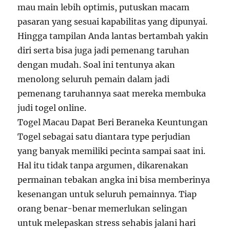
mau main lebih optimis, putuskan macam
pasaran yang sesuai kapabilitas yang dipunyai.
Hingga tampilan Anda lantas bertambah yakin
diri serta bisa juga jadi pemenang taruhan
dengan mudah. Soal ini tentunya akan
menolong seluruh pemain dalam jadi
pemenang taruhannya saat mereka membuka
judi togel online.
Togel Macau Dapat Beri Beraneka Keuntungan
Togel sebagai satu diantara type perjudian
yang banyak memiliki pecinta sampai saat ini.
Hal itu tidak tanpa argumen, dikarenakan
permainan tebakan angka ini bisa memberinya
kesenangan untuk seluruh pemainnya. Tiap
orang benar-benar memerlukan selingan
untuk melepaskan stress sehabis jalani hari