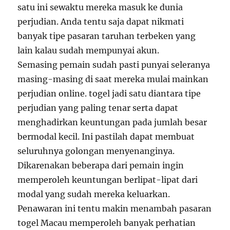
satu ini sewaktu mereka masuk ke dunia
perjudian. Anda tentu saja dapat nikmati
banyak tipe pasaran taruhan terbeken yang
lain kalau sudah mempunyai akun.
Semasing pemain sudah pasti punyai seleranya
masing-masing di saat mereka mulai mainkan
perjudian online. togel jadi satu diantara tipe
perjudian yang paling tenar serta dapat
menghadirkan keuntungan pada jumlah besar
bermodal kecil. Ini pastilah dapat membuat
seluruhnya golongan menyenanginya.
Dikarenakan beberapa dari pemain ingin
memperoleh keuntungan berlipat-lipat dari
modal yang sudah mereka keluarkan.
Penawaran ini tentu makin menambah pasaran
togel Macau memperoleh banyak perhatian