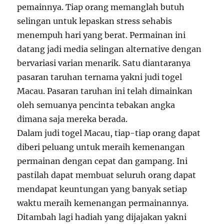
pemainnya. Tiap orang memanglah butuh
selingan untuk lepaskan stress sehabis
menempuh hari yang berat. Permainan ini
datang jadi media selingan alternative dengan
bervariasi varian menarik. Satu diantaranya
pasaran taruhan ternama yakni judi togel
Macau. Pasaran taruhan ini telah dimainkan
oleh semuanya pencinta tebakan angka
dimana saja mereka berada.
Dalam judi togel Macau, tiap-tiap orang dapat
diberi peluang untuk meraih kemenangan
permainan dengan cepat dan gampang. Ini
pastilah dapat membuat seluruh orang dapat
mendapat keuntungan yang banyak setiap
waktu meraih kemenangan permainannya.
Ditambah lagi hadiah yang dijajakan yakni