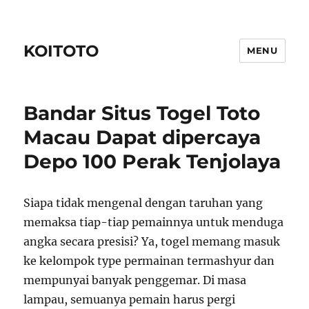
KOITOTO
MENU
Bandar Situs Togel Toto
Macau Dapat dipercaya
Depo 100 Perak Tenjolaya
Siapa tidak mengenal dengan taruhan yang
memaksa tiap-tiap pemainnya untuk menduga
angka secara presisi? Ya, togel memang masuk
ke kelompok type permainan termashyur dan
mempunyai banyak penggemar. Di masa
lampau, semuanya pemain harus pergi