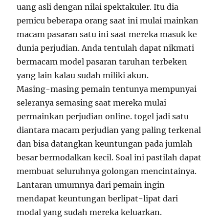
uang asli dengan nilai spektakuler. Itu dia
pemicu beberapa orang saat ini mulai mainkan
macam pasaran satu ini saat mereka masuk ke
dunia perjudian. Anda tentulah dapat nikmati
bermacam model pasaran taruhan terbeken
yang lain kalau sudah miliki akun.
Masing-masing pemain tentunya mempunyai
seleranya semasing saat mereka mulai
permainkan perjudian online. togel jadi satu
diantara macam perjudian yang paling terkenal
dan bisa datangkan keuntungan pada jumlah
besar bermodalkan kecil. Soal ini pastilah dapat
membuat seluruhnya golongan mencintainya.
Lantaran umumnya dari pemain ingin
mendapat keuntungan berlipat-lipat dari
modal yang sudah mereka keluarkan.