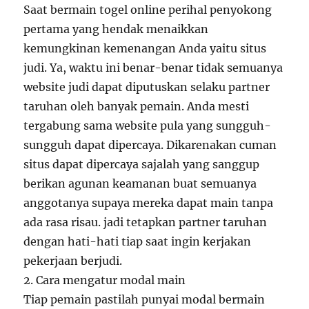
Saat bermain togel online perihal penyokong
pertama yang hendak menaikkan
kemungkinan kemenangan Anda yaitu situs
judi. Ya, waktu ini benar-benar tidak semuanya
website judi dapat diputuskan selaku partner
taruhan oleh banyak pemain. Anda mesti
tergabung sama website pula yang sungguh-
sungguh dapat dipercaya. Dikarenakan cuman
situs dapat dipercaya sajalah yang sanggup
berikan agunan keamanan buat semuanya
anggotanya supaya mereka dapat main tanpa
ada rasa risau. jadi tetapkan partner taruhan
dengan hati-hati tiap saat ingin kerjakan
pekerjaan berjudi.
2. Cara mengatur modal main
Tiap pemain pastilah punyai modal bermain