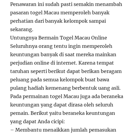
Penawaran ini sudah pasti semakin menambah
pasaran togel Macau memperoleh banyak
perhatian dari banyak kelompok sampai
sekarang.
Untungnya Bermain Togel Macau Online
Seluruhnya orang tentu ingin memperoleh
keuntungan banyak di saat mereka mainkan
perjudian online di internet. Karena tempat
taruhan seperti berikut dapat berikan beragam
peluang pada semua kelompok buat bawa
pulang hadiah kemenang berbentuk uang asli.
Pada permainan togel Macau juga ada beraneka
keuntungan yang dapat dirasa oleh seluruh
pemain. Berikut yaitu beraneka keuntungan
yang dapat Anda cicipi:
– Membantu menaikkan jumlah pemasukan