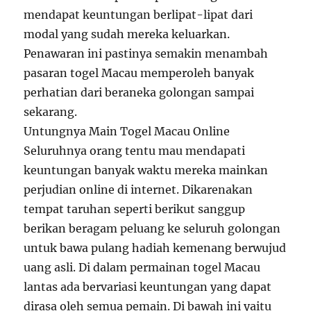
mendapat keuntungan berlipat-lipat dari
modal yang sudah mereka keluarkan.
Penawaran ini pastinya semakin menambah
pasaran togel Macau memperoleh banyak
perhatian dari beraneka golongan sampai
sekarang.
Untungnya Main Togel Macau Online
Seluruhnya orang tentu mau mendapati
keuntungan banyak waktu mereka mainkan
perjudian online di internet. Dikarenakan
tempat taruhan seperti berikut sanggup
berikan beragam peluang ke seluruh golongan
untuk bawa pulang hadiah kemenang berwujud
uang asli. Di dalam permainan togel Macau
lantas ada bervariasi keuntungan yang dapat
dirasa oleh semua pemain. Di bawah ini yaitu