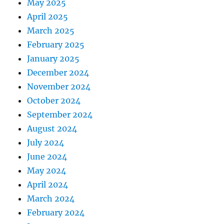
May 2025
April 2025
March 2025
February 2025
January 2025
December 2024
November 2024
October 2024
September 2024
August 2024
July 2024
June 2024
May 2024
April 2024
March 2024
February 2024