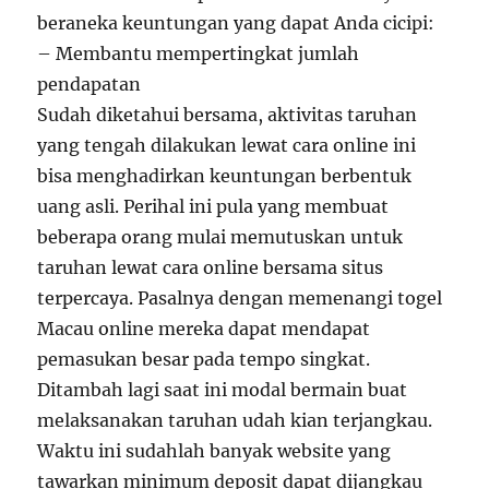
beraneka keuntungan yang dapat Anda cicipi:
– Membantu mempertingkat jumlah
pendapatan
Sudah diketahui bersama, aktivitas taruhan
yang tengah dilakukan lewat cara online ini
bisa menghadirkan keuntungan berbentuk
uang asli. Perihal ini pula yang membuat
beberapa orang mulai memutuskan untuk
taruhan lewat cara online bersama situs
terpercaya. Pasalnya dengan memenangi togel
Macau online mereka dapat mendapat
pemasukan besar pada tempo singkat.
Ditambah lagi saat ini modal bermain buat
melaksanakan taruhan udah kian terjangkau.
Waktu ini sudahlah banyak website yang
tawarkan minimum deposit dapat dijangkau