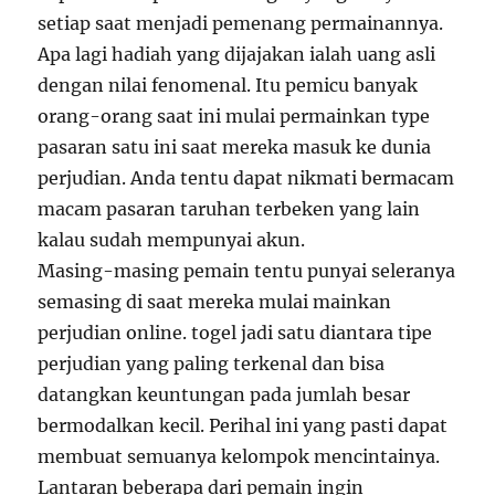
setiap saat menjadi pemenang permainannya.
Apa lagi hadiah yang dijajakan ialah uang asli
dengan nilai fenomenal. Itu pemicu banyak
orang-orang saat ini mulai permainkan type
pasaran satu ini saat mereka masuk ke dunia
perjudian. Anda tentu dapat nikmati bermacam
macam pasaran taruhan terbeken yang lain
kalau sudah mempunyai akun.
Masing-masing pemain tentu punyai seleranya
semasing di saat mereka mulai mainkan
perjudian online. togel jadi satu diantara tipe
perjudian yang paling terkenal dan bisa
datangkan keuntungan pada jumlah besar
bermodalkan kecil. Perihal ini yang pasti dapat
membuat semuanya kelompok mencintainya.
Lantaran beberapa dari pemain ingin