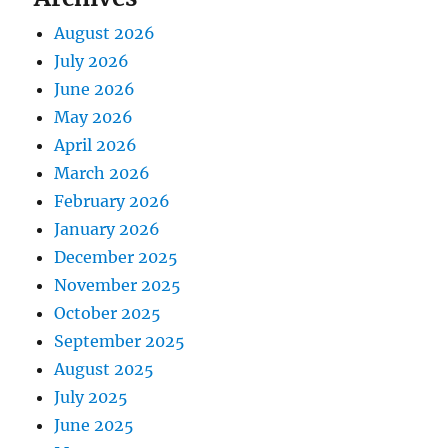
August 2026
July 2026
June 2026
May 2026
April 2026
March 2026
February 2026
January 2026
December 2025
November 2025
October 2025
September 2025
August 2025
July 2025
June 2025