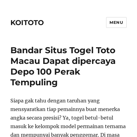
KOITOTO
MENU
Bandar Situs Togel Toto
Macau Dapat dipercaya
Depo 100 Perak
Tempuling
Siapa gak tahu dengan taruhan yang
mensyaratkan tiap pemainnya buat menerka
angka secara presisi? Ya, togel betul-betul
masuk ke kelompok model permainan ternama
dan mempunyai banyak penggemar. Di masa