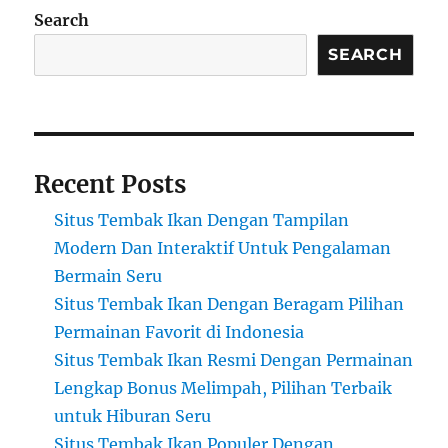
Search
SEARCH
Recent Posts
Situs Tembak Ikan Dengan Tampilan
Modern Dan Interaktif Untuk Pengalaman
Bermain Seru
Situs Tembak Ikan Dengan Beragam Pilihan
Permainan Favorit di Indonesia
Situs Tembak Ikan Resmi Dengan Permainan
Lengkap Bonus Melimpah, Pilihan Terbaik
untuk Hiburan Seru
Situs Tembak Ikan Populer Dengan