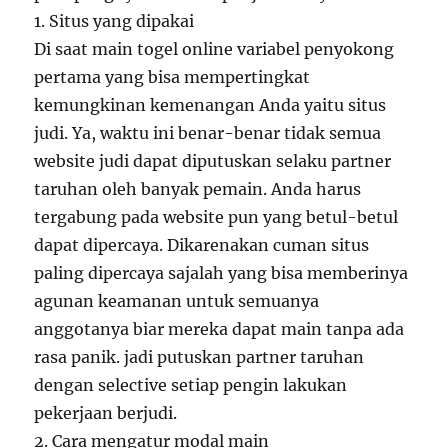
1. Situs yang dipakai
Di saat main togel online variabel penyokong
pertama yang bisa mempertingkat
kemungkinan kemenangan Anda yaitu situs
judi. Ya, waktu ini benar-benar tidak semua
website judi dapat diputuskan selaku partner
taruhan oleh banyak pemain. Anda harus
tergabung pada website pun yang betul-betul
dapat dipercaya. Dikarenakan cuman situs
paling dipercaya sajalah yang bisa memberinya
agunan keamanan untuk semuanya
anggotanya biar mereka dapat main tanpa ada
rasa panik. jadi putuskan partner taruhan
dengan selective setiap pengin lakukan
pekerjaan berjudi.
2. Cara mengatur modal main