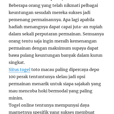
Beberapa orang yang telah nikmati pelbagai
keuntungan sesudah mereka sukses jadi
pemenang permainannya. Apa lagi apabila
hadiah menangnya dapat capai juta-an rupiah
dalam sekali perputaran permainan. Semuanya
orang tentu saja ingin meraih kemenangan
permainan dengan maksimum supaya dapat
bawa pulang keuntungan banyak dalam kurun
singkat.
Situs togel
toto macau paling dipercaya depo
100 perak tentuntunya slelau jadi opsi
permainan menarik untuk siapa sajakah yang
mau mencoba hoki bermodal yang paling
minim.
Togel online tentunya mempunyai daya
magnetnya spesifik yang sukses membuat