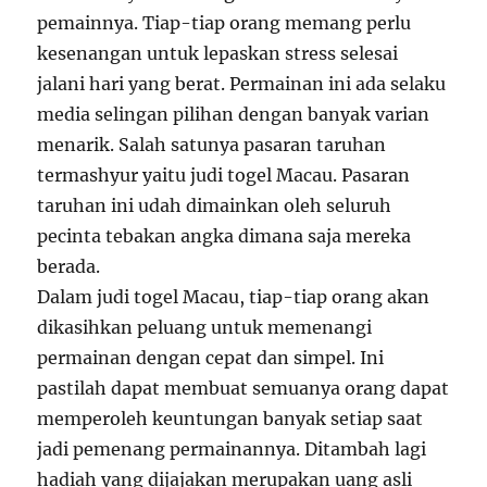
pemainnya. Tiap-tiap orang memang perlu
kesenangan untuk lepaskan stress selesai
jalani hari yang berat. Permainan ini ada selaku
media selingan pilihan dengan banyak varian
menarik. Salah satunya pasaran taruhan
termashyur yaitu judi togel Macau. Pasaran
taruhan ini udah dimainkan oleh seluruh
pecinta tebakan angka dimana saja mereka
berada.
Dalam judi togel Macau, tiap-tiap orang akan
dikasihkan peluang untuk memenangi
permainan dengan cepat dan simpel. Ini
pastilah dapat membuat semuanya orang dapat
memperoleh keuntungan banyak setiap saat
jadi pemenang permainannya. Ditambah lagi
hadiah yang dijajakan merupakan uang asli