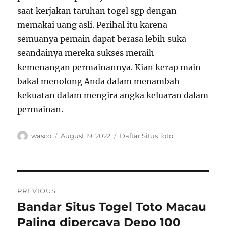
saat kerjakan taruhan togel sgp dengan
memakai uang asli. Perihal itu karena
semuanya pemain dapat berasa lebih suka
seandainya mereka sukses meraih
kemenangan permainannya. Kian kerap main
bakal menolong Anda dalam menambah
kekuatan dalam mengira angka keluaran dalam
permainan.
Author
Posted
Categories
wasco
August 19, 2022
Daftar Situs Toto
on
Post
PREVIOUS
navigation
Bandar Situs Togel Toto Macau
Previous
post:
Paling dipercaya Depo 100