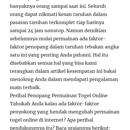
banyaknya orang sampai saat ini. Seluruh
orang dapat nikmati kesan taruhan dalam
pasaran taruhan terkomplet tiap harinya
sampai 24 jam nonstop. Namun demikian
sebelumnya mulai permainan ada faktor-
faktor penopang dalam taruhan tebakan angka
satu ini yang penting Anda pahami. Hal itu
disebabkan semua hal yang bisa kami
terangkan dalam artikel kesempatan ini bakal
menolong Anda dalam mendapati pengalaman
main terbaik.
Perihal Penopang Permainan Togel Online
Tahukah Anda kalau ada faktor-faktor
penyokong yang hendak mengubah permainan
togel online di internet? Apa perihal
pendukungnya itu? Baca uraiannya berikut: