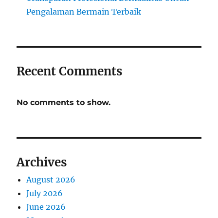
Pengalaman Bermain Terbaik
Recent Comments
No comments to show.
Archives
August 2026
July 2026
June 2026