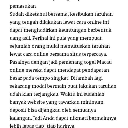
pemasukan
Sudah diketahui bersama, kesibukan taruhan
yang tengah dilakukan lewat cara online ini
dapat menghadirkan keuntungan berbentuk
uang asli. Perihal ini pula yang membuat
sejumlah orang mulai memutuskan taruhan
lewat cara online bersama situs terpercaya.
Pasalnya dengan jadi pemenang togel Macau
online mereka dapat mendapat pendapatan
besar pada tempo singkat. Ditambah lagi
sekarang modal bermain buat lakukan taruhan
udah kian terjangkau. Waktu ini sudahlah
banyak website yang tawarkan minimum
deposit bisa dijangkau oleh semuanya
kalangan. Jadi Anda dapat nikmati bermainnya
lebih lepas tiap-tiap harinya.