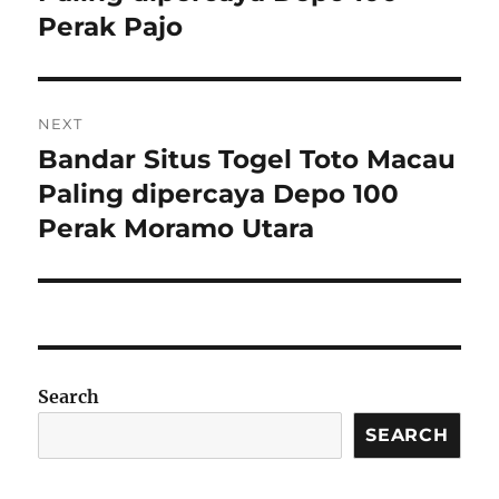
Perak Pajo
NEXT
Bandar Situs Togel Toto Macau
Next
post:
Paling dipercaya Depo 100
Perak Moramo Utara
Search
SEARCH