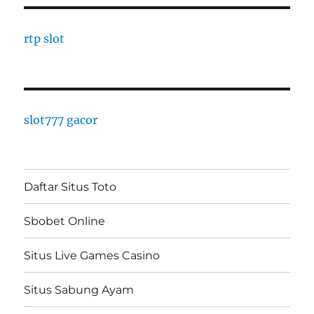
rtp slot
slot777 gacor
Daftar Situs Toto
Sbobet Online
Situs Live Games Casino
Situs Sabung Ayam