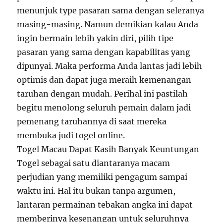
menunjuk type pasaran sama dengan seleranya
masing-masing. Namun demikian kalau Anda
ingin bermain lebih yakin diri, pilih tipe
pasaran yang sama dengan kapabilitas yang
dipunyai. Maka performa Anda lantas jadi lebih
optimis dan dapat juga meraih kemenangan
taruhan dengan mudah. Perihal ini pastilah
begitu menolong seluruh pemain dalam jadi
pemenang taruhannya di saat mereka
membuka judi togel online.
Togel Macau Dapat Kasih Banyak Keuntungan
Togel sebagai satu diantaranya macam
perjudian yang memiliki pengagum sampai
waktu ini. Hal itu bukan tanpa argumen,
lantaran permainan tebakan angka ini dapat
memberinya kesenangan untuk seluruhnya