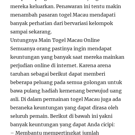
mereka keluarkan. Penawaran ini tentu makin
menambah pasaran togel Macau mendapati
banyak perhatian dari bervariasi kelompok
sampai sekarang.
Untungnya Main Togel Macau Online
Semuanya orang pastinya ingin mendapat
keuntungan yang banyak saat mereka mainkan
perjudian online di internet. Karena arena
taruhan sebagai berikut dapat memberi
beberapa peluang pada semua golongan untuk
bawa pulang hadiah kemenang berwujud uang
asli. Di dalam permainan togel Macau juga ada
beraneka keuntungan yang dapat dirasa oleh
seluruh pemain. Berikut di bawah ini yakni
banyak keuntungan yang dapat Anda cicipi:
– Membantu mempertingkat jumlah