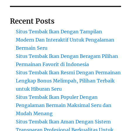
Recent Posts
Situs Tembak Ikan Dengan Tampilan
Modern Dan Interaktif Untuk Pengalaman
Bermain Seru
Situs Tembak Ikan Dengan Beragam Pilihan
Permainan Favorit di Indonesia
Situs Tembak Ikan Resmi Dengan Permainan
Lengkap Bonus Melimpah, Pilihan Terbaik
untuk Hiburan Seru
Situs Tembak Ikan Populer Dengan
Pengalaman Bermain Maksimal Seru dan
Mudah Menang
Situs Tembak Ikan Aman Dengan Sistem
Transparan Profesional Berkualitas Untuk