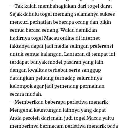
– Tak kalah membahagiakan dari togel darat
Sejak dahulu togel memang selamanya sukses
mencuri perhatian beberapa orang dan bikin
semua berasa senang. Walau demikian
hadirnya togel Macau online di internet
faktanya dapat jadi media selingan preferensi
untuk semua kalangan. Lantaran di tempat ini
terdapat banyak model pasaran yang lain
dengan kwalitas terhebat serta sanggup
datangkan peluang terhadap seluruhnya
kelompok agar jadi pemenang permainan
secara mudah.
– Memberikan beberapa peristiwa menarik
Mengenai keuntungan lainnya yang dapat
Anda peroleh dari main judi togel Macau yaitu
memberinya bermacam peristiwa menarik pada