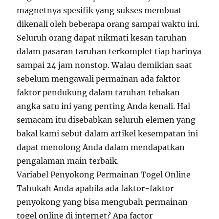
magnetnya spesifik yang sukses membuat
dikenali oleh beberapa orang sampai waktu ini.
Seluruh orang dapat nikmati kesan taruhan
dalam pasaran taruhan terkomplet tiap harinya
sampai 24 jam nonstop. Walau demikian saat
sebelum mengawali permainan ada faktor-
faktor pendukung dalam taruhan tebakan
angka satu ini yang penting Anda kenali. Hal
semacam itu disebabkan seluruh elemen yang
bakal kami sebut dalam artikel kesempatan ini
dapat menolong Anda dalam mendapatkan
pengalaman main terbaik.
Variabel Penyokong Permainan Togel Online
Tahukah Anda apabila ada faktor-faktor
penyokong yang bisa mengubah permainan
togel online di internet? Apa factor