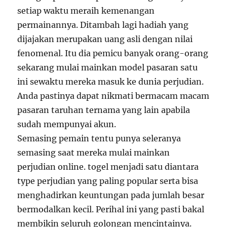
setiap waktu meraih kemenangan
permainannya. Ditambah lagi hadiah yang
dijajakan merupakan uang asli dengan nilai
fenomenal. Itu dia pemicu banyak orang-orang
sekarang mulai mainkan model pasaran satu
ini sewaktu mereka masuk ke dunia perjudian.
Anda pastinya dapat nikmati bermacam macam
pasaran taruhan ternama yang lain apabila
sudah mempunyai akun.
Semasing pemain tentu punya seleranya
semasing saat mereka mulai mainkan
perjudian online. togel menjadi satu diantara
type perjudian yang paling popular serta bisa
menghadirkan keuntungan pada jumlah besar
bermodalkan kecil. Perihal ini yang pasti bakal
membikin seluruh golongan mencintainya.