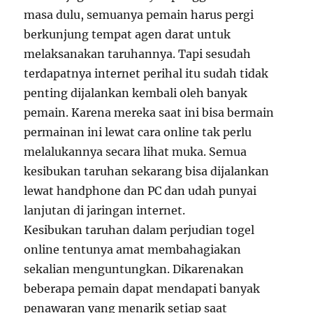
masa dulu, semuanya pemain harus pergi
berkunjung tempat agen darat untuk
melaksanakan taruhannya. Tapi sesudah
terdapatnya internet perihal itu sudah tidak
penting dijalankan kembali oleh banyak
pemain. Karena mereka saat ini bisa bermain
permainan ini lewat cara online tak perlu
melalukannya secara lihat muka. Semua
kesibukan taruhan sekarang bisa dijalankan
lewat handphone dan PC dan udah punyai
lanjutan di jaringan internet.
Kesibukan taruhan dalam perjudian togel
online tentunya amat membahagiakan
sekalian menguntungkan. Dikarenakan
beberapa pemain dapat mendapati banyak
penawaran yang menarik setiap saat