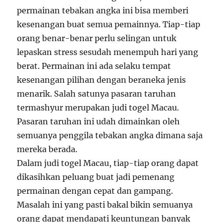
permainan tebakan angka ini bisa memberi
kesenangan buat semua pemainnya. Tiap-tiap
orang benar-benar perlu selingan untuk
lepaskan stress sesudah menempuh hari yang
berat. Permainan ini ada selaku tempat
kesenangan pilihan dengan beraneka jenis
menarik. Salah satunya pasaran taruhan
termashyur merupakan judi togel Macau.
Pasaran taruhan ini udah dimainkan oleh
semuanya penggila tebakan angka dimana saja
mereka berada.
Dalam judi togel Macau, tiap-tiap orang dapat
dikasihkan peluang buat jadi pemenang
permainan dengan cepat dan gampang.
Masalah ini yang pasti bakal bikin semuanya
orang dapat mendapati keuntungan banyak