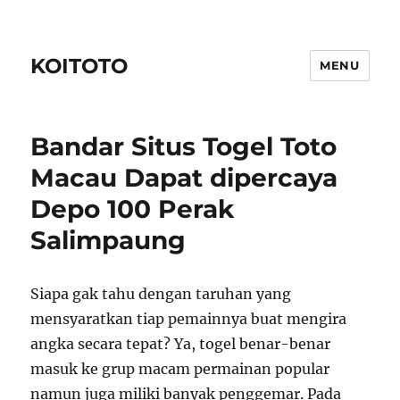
KOITOTO
MENU
Bandar Situs Togel Toto
Macau Dapat dipercaya
Depo 100 Perak
Salimpaung
Siapa gak tahu dengan taruhan yang
mensyaratkan tiap pemainnya buat mengira
angka secara tepat? Ya, togel benar-benar
masuk ke grup macam permainan popular
namun juga miliki banyak penggemar. Pada