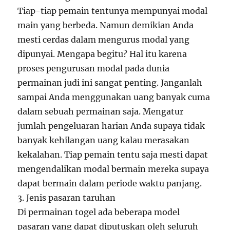
Tiap-tiap pemain tentunya mempunyai modal
main yang berbeda. Namun demikian Anda
mesti cerdas dalam mengurus modal yang
dipunyai. Mengapa begitu? Hal itu karena
proses pengurusan modal pada dunia
permainan judi ini sangat penting. Janganlah
sampai Anda menggunakan uang banyak cuma
dalam sebuah permainan saja. Mengatur
jumlah pengeluaran harian Anda supaya tidak
banyak kehilangan uang kalau merasakan
kekalahan. Tiap pemain tentu saja mesti dapat
mengendalikan modal bermain mereka supaya
dapat bermain dalam periode waktu panjang.
3. Jenis pasaran taruhan
Di permainan togel ada beberapa model
pasaran yang dapat diputuskan oleh seluruh