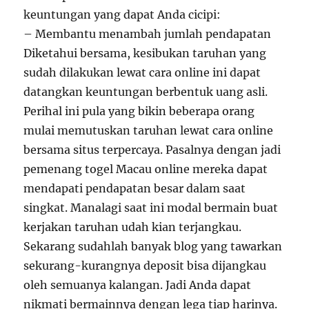
keuntungan yang dapat Anda cicipi:
– Membantu menambah jumlah pendapatan
Diketahui bersama, kesibukan taruhan yang
sudah dilakukan lewat cara online ini dapat
datangkan keuntungan berbentuk uang asli.
Perihal ini pula yang bikin beberapa orang
mulai memutuskan taruhan lewat cara online
bersama situs terpercaya. Pasalnya dengan jadi
pemenang togel Macau online mereka dapat
mendapati pendapatan besar dalam saat
singkat. Manalagi saat ini modal bermain buat
kerjakan taruhan udah kian terjangkau.
Sekarang sudahlah banyak blog yang tawarkan
sekurang-kurangnya deposit bisa dijangkau
oleh semuanya kalangan. Jadi Anda dapat
nikmati bermainnya dengan lega tiap harinya.