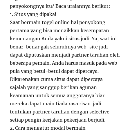
penyokongnya itu? Baca uraiannya berikut:
1. Situs yang dipakai
Saat bermain togel online hal penyokong
pertama yang bisa menaikkan kesempatan
kemenangan Anda yakni situs judi. Ya, saat ini
benar-benar gak seluruhnya web-site judi
dapat diputuskan menjadi partner taruhan oleh
beberapa pemain. Anda harus masuk pada web
pula yang betul-betul dapat dipercaya.
Dikarenakan cuma situs dapat dipercaya
sajalah yang sanggup berikan agunan
keamanan untuk semua anggotanya biar
mereka dapat main tiada rasa risau. jadi
tentukan partner taruhan dengan selective
setiap pengin kerjakan pekerjaan berjudi.
2. Cara mengatur modal bermain