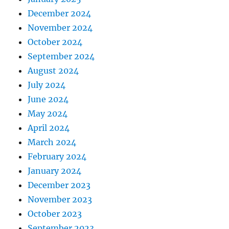
December 2024
November 2024
October 2024
September 2024
August 2024
July 2024
June 2024
May 2024
April 2024
March 2024
February 2024
January 2024
December 2023
November 2023
October 2023
September 2023