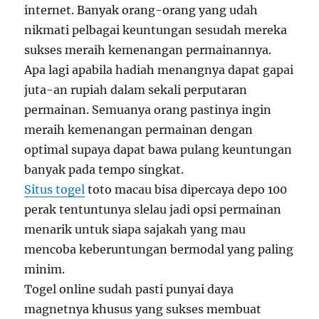
internet. Banyak orang-orang yang udah
nikmati pelbagai keuntungan sesudah mereka
sukses meraih kemenangan permainannya.
Apa lagi apabila hadiah menangnya dapat gapai
juta-an rupiah dalam sekali perputaran
permainan. Semuanya orang pastinya ingin
meraih kemenangan permainan dengan
optimal supaya dapat bawa pulang keuntungan
banyak pada tempo singkat.
Situs togel
toto macau bisa dipercaya depo 100
perak tentuntunya slelau jadi opsi permainan
menarik untuk siapa sajakah yang mau
mencoba keberuntungan bermodal yang paling
minim.
Togel online sudah pasti punyai daya
magnetnya khusus yang sukses membuat