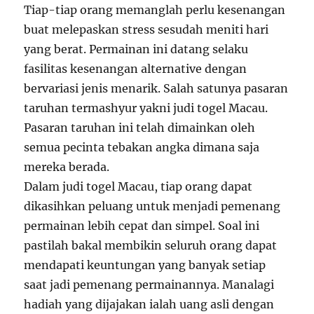
Tiap-tiap orang memanglah perlu kesenangan
buat melepaskan stress sesudah meniti hari
yang berat. Permainan ini datang selaku
fasilitas kesenangan alternative dengan
bervariasi jenis menarik. Salah satunya pasaran
taruhan termashyur yakni judi togel Macau.
Pasaran taruhan ini telah dimainkan oleh
semua pecinta tebakan angka dimana saja
mereka berada.
Dalam judi togel Macau, tiap orang dapat
dikasihkan peluang untuk menjadi pemenang
permainan lebih cepat dan simpel. Soal ini
pastilah bakal membikin seluruh orang dapat
mendapati keuntungan yang banyak setiap
saat jadi pemenang permainannya. Manalagi
hadiah yang dijajakan ialah uang asli dengan