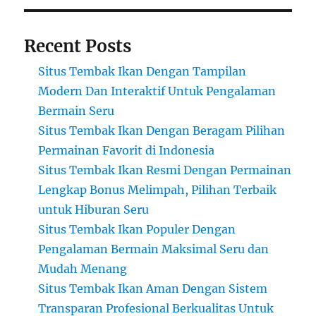
Recent Posts
Situs Tembak Ikan Dengan Tampilan
Modern Dan Interaktif Untuk Pengalaman
Bermain Seru
Situs Tembak Ikan Dengan Beragam Pilihan
Permainan Favorit di Indonesia
Situs Tembak Ikan Resmi Dengan Permainan
Lengkap Bonus Melimpah, Pilihan Terbaik
untuk Hiburan Seru
Situs Tembak Ikan Populer Dengan
Pengalaman Bermain Maksimal Seru dan
Mudah Menang
Situs Tembak Ikan Aman Dengan Sistem
Transparan Profesional Berkualitas Untuk