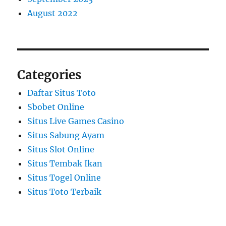
August 2022
Categories
Daftar Situs Toto
Sbobet Online
Situs Live Games Casino
Situs Sabung Ayam
Situs Slot Online
Situs Tembak Ikan
Situs Togel Online
Situs Toto Terbaik