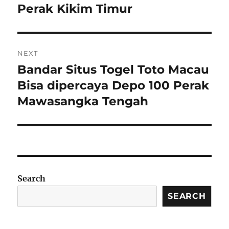
Perak Kikim Timur
NEXT
Bandar Situs Togel Toto Macau
Next
post:
Bisa dipercaya Depo 100 Perak
Mawasangka Tengah
Search
SEARCH