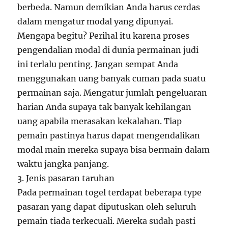
berbeda. Namun demikian Anda harus cerdas
dalam mengatur modal yang dipunyai.
Mengapa begitu? Perihal itu karena proses
pengendalian modal di dunia permainan judi
ini terlalu penting. Jangan sempat Anda
menggunakan uang banyak cuman pada suatu
permainan saja. Mengatur jumlah pengeluaran
harian Anda supaya tak banyak kehilangan
uang apabila merasakan kekalahan. Tiap
pemain pastinya harus dapat mengendalikan
modal main mereka supaya bisa bermain dalam
waktu jangka panjang.
3. Jenis pasaran taruhan
Pada permainan togel terdapat beberapa type
pasaran yang dapat diputuskan oleh seluruh
pemain tiada terkecuali. Mereka sudah pasti