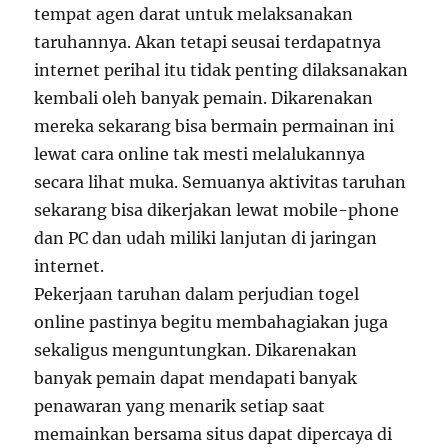
tempat agen darat untuk melaksanakan
taruhannya. Akan tetapi seusai terdapatnya
internet perihal itu tidak penting dilaksanakan
kembali oleh banyak pemain. Dikarenakan
mereka sekarang bisa bermain permainan ini
lewat cara online tak mesti melalukannya
secara lihat muka. Semuanya aktivitas taruhan
sekarang bisa dikerjakan lewat mobile-phone
dan PC dan udah miliki lanjutan di jaringan
internet.
Pekerjaan taruhan dalam perjudian togel
online pastinya begitu membahagiakan juga
sekaligus menguntungkan. Dikarenakan
banyak pemain dapat mendapati banyak
penawaran yang menarik setiap saat
memainkan bersama situs dapat dipercaya di