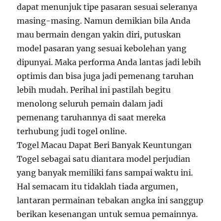
dapat menunjuk tipe pasaran sesuai seleranya
masing-masing. Namun demikian bila Anda
mau bermain dengan yakin diri, putuskan
model pasaran yang sesuai kebolehan yang
dipunyai. Maka performa Anda lantas jadi lebih
optimis dan bisa juga jadi pemenang taruhan
lebih mudah. Perihal ini pastilah begitu
menolong seluruh pemain dalam jadi
pemenang taruhannya di saat mereka
terhubung judi togel online.
Togel Macau Dapat Beri Banyak Keuntungan
Togel sebagai satu diantara model perjudian
yang banyak memiliki fans sampai waktu ini.
Hal semacam itu tidaklah tiada argumen,
lantaran permainan tebakan angka ini sanggup
berikan kesenangan untuk semua pemainnya.