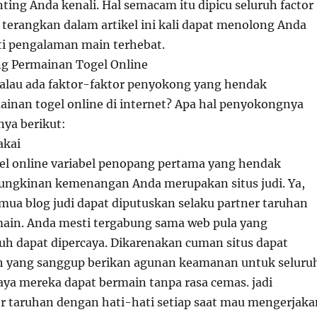
nting Anda kenali. Hal semacam itu dipicu seluruh factor
 terangkan dalam artikel ini kali dapat menolong Anda
i pengalaman main terhebat.
g Permainan Togel Online
alau ada faktor-faktor penyokong yang hendak
nan togel online di internet? Apa hal penyokongnya
nya berikut:
akai
gel online variabel penopang pertama yang hendak
ungkinan kemenangan Anda merupakan situs judi. Ya,
emua blog judi dapat diputuskan selaku partner taruhan
ain. Anda mesti tergabung sama web pula yang
 dapat dipercaya. Dikarenakan cuman situs dapat
ah yang sanggup berikan agunan keamanan untuk seluru
ya mereka dapat bermain tanpa rasa cemas. jadi
r taruhan dengan hati-hati setiap saat mau mengerjaka