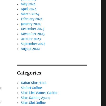
May 2024
April 2024
March 2024
February 2024
January 2024
December 2023
November 2023
October 2023
September 2023
August 2022
Categories
Daftar Situs Toto
t
Sbobet Online
Situs Live Games Casino
Situs Sabung Ayam
n
Situs Slot Online