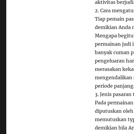
aktivitas berjudi
2. Cara mengatu
Tiap pemain pa
demikian Anda m
Mengapa begitu?
permainan judi 
banyak cuman p
pengeluaran har
merasakan kekal
mengendalikan 
periode panjang
3. Jenis pasaran
Pada permainan 
diputuskan oleh
memutuskan typ
demikian bila An