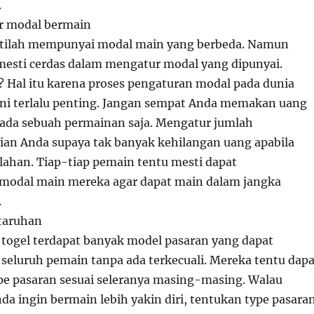
.
r modal bermain
stilah mempunyai modal main yang berbeda. Namun
esti cerdas dalam mengatur modal yang dipunyai.
 Hal itu karena proses pengaturan modal pada dunia
ini terlalu penting. Jangan sempat Anda memakan uang
ada sebuah permainan saja. Mengatur jumlah
ian Anda supaya tak banyak kehilangan uang apabila
ahan. Tiap-tiap pemain tentu mesti dapat
modal main mereka agar dapat main dalam jangka
.
 taruhan
togel terdapat banyak model pasaran yang dapat
 seluruh pemain tanpa ada terkecuali. Mereka tentu dapa
e pasaran sesuai seleranya masing-masing. Walau
da ingin bermain lebih yakin diri, tentukan type pasara