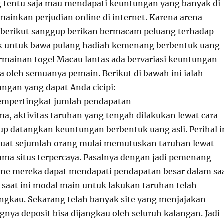
 tentu saja mau mendapati keuntungan yang banyak di
mainkan perjudian online di internet. Karena arena
 berikut sanggup berikan bermacam peluang terhadap
 untuk bawa pulang hadiah kemenang berbentuk uang
permainan togel Macau lantas ada bervariasi keuntungan
a oleh semuanya pemain. Berikut di bawah ini ialah
ngan yang dapat Anda cicipi:
mpertingkat jumlah pendapatan
ma, aktivitas taruhan yang tengah dilakukan lewat cara
gup datangkan keuntungan berbentuk uang asli. Perihal i
uat sejumlah orang mulai memutuskan taruhan lewat
sama situs terpercaya. Pasalnya dengan jadi pemenang
ine mereka dapat mendapati pendapatan besar dalam sa
i saat ini modal main untuk lakukan taruhan telah
ngkau. Sekarang telah banyak site yang menjajakan
nya deposit bisa dijangkau oleh seluruh kalangan. Jadi