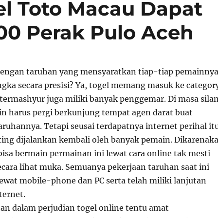
el Toto Macau Dapat
00 Perak Pulo Aceh
dengan taruhan yang mensyaratkan tiap-tiap pemainny
gka secara presisi? Ya, togel memang masuk ke categor
termashyur juga miliki banyak penggemar. Di masa sila
 harus pergi berkunjung tempat agen darat buat
ruhannya. Tetapi seusai terdapatnya internet perihal it
ting dijalankan kembali oleh banyak pemain. Dikarenak
bisa bermain permainan ini lewat cara online tak mesti
cara lihat muka. Semuanya pekerjaan taruhan saat ini
lewat mobile-phone dan PC serta telah miliki lanjutan
ternet.
an dalam perjudian togel online tentu amat