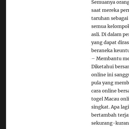
Semuanya orang
saat mereka per
taruhan sebagai
semua kelompok
asli. Di dalam 
yang dapat diras
beraneka keuntu
– Membantu me
Diketahui bersa
online ini sang
pula yang memb
cara online ber
togel Macau onl
singkat. Apa lag
bertambah terja
sekurang-kurang